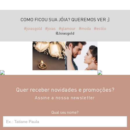
COMO FICOU SUA JÓIA? QUEREMOS VER ;)
#joiasgold
#joias
#glamour
#moda
#estilo
@Joiasgold
Quer receber novidades e promoções?
Assine a nossa newsletter
Qual seu nome?