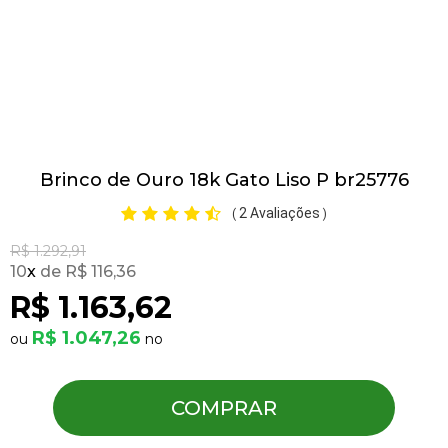
Pulseiras
Piercing
Brinco de Ouro 18k Gato Liso P br25776
Pedras Preciosas
2 Avaliações
(
)
Presente
R$ 1.292,91
10
x
R$ 116,36
R$ 1.163,62
OFERTAS
R$ 1.047,26
COMPRAR