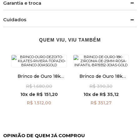
Garantia e troca
Cuidados
QUEM VIU, VIU TAMBÉM
Brinco de Ouro 18k
Brinco de Ouro 18k
Riviera Topázio Branco
Zircônia Rosa de 2,5mm
R$ 1.680,00
R$ 390,30
br27776
Infantil br19352
10x
de
R$ 151,20
10x
de
R$ 35,12
R$ 1.512,00
R$ 351,27
OPINIÃO DE QUEM JÁ COMPROU