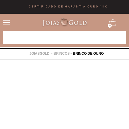
CERTIFICADO DE GARANTIA OURO 18K
0
Alianças
BRINCOS
BRINCO DE OURO
Anéis
Brincos
Correntes
Gargantilhas
Pingentes