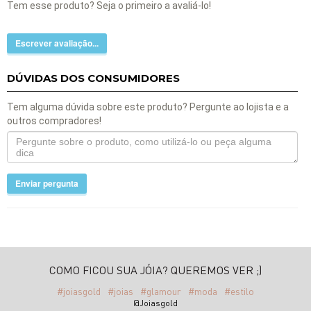
Tem esse produto? Seja o primeiro a avaliá-lo!
Escrever avaliação...
DÚVIDAS DOS CONSUMIDORES
Tem alguma dúvida sobre este produto? Pergunte ao lojista e a
outros compradores!
Enviar pergunta
COMO FICOU SUA JÓIA? QUEREMOS VER ;)
#joiasgold
#joias
#glamour
#moda
#estilo
@Joiasgold