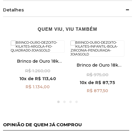
Detalhes
QUEM VIU, VIU TAMBÉM
Brinco de Ouro 18k
Brinco de Ouro 18k
Argola Fio Quadrado
Infantil Bola com
I
R$ 1.260,00
br29491
R$ 975,00
Zircônia Pendurada
10x
de
R$ 113,40
br29496
10x
de
R$ 87,75
R$ 1.134,00
R$ 877,50
OPINIÃO DE QUEM JÁ COMPROU