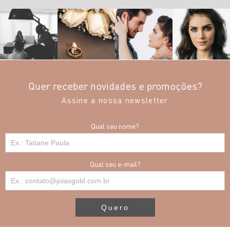
Quer receber novidades e promoções?
Assine a nossa newsletter
Qual seu nome?
Qual seu e-mail?
Quero