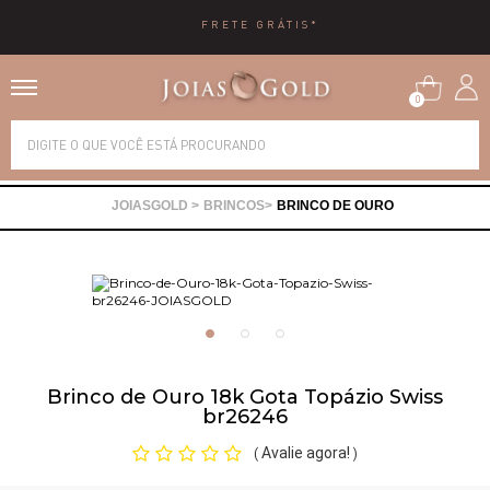
FRETE GRÁTIS*
0
Alianças
BRINCOS
BRINCO DE OURO
Anéis
Brincos
Correntes
Brinco de Ouro 18k Gota Topázio Swiss
br26246
Gargantilhas
Avalie agora!
(
)
Pingentes