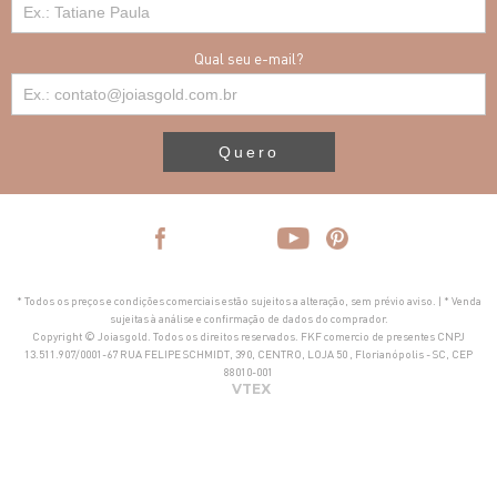
Qual seu e-mail?
Quero
* Todos os preços e condições comerciais estão sujeitos a alteração, sem prévio aviso. | * Venda
sujeitas à análise e confirmação de dados do comprador.
Copyright © Joiasgold. Todos os direitos reservados. FKF comercio de presentes CNPJ
13.511.907/0001-67 RUA FELIPE SCHMIDT, 390, CENTRO, LOJA 50 , Florianópolis - SC, CEP
88010-001
VTEX