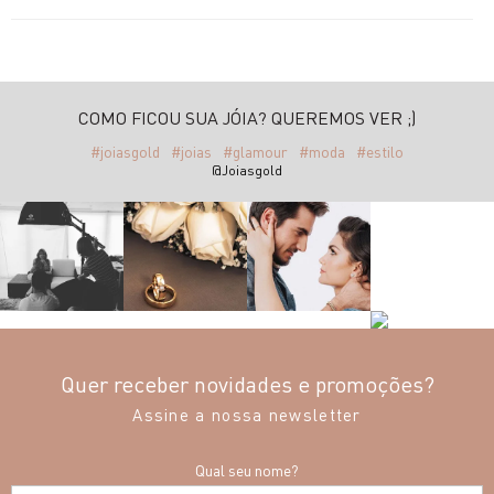
COMO FICOU SUA JÓIA? QUEREMOS VER ;)
#joiasgold
#joias
#glamour
#moda
#estilo
@Joiasgold
Quer receber novidades e promoções?
Assine a nossa newsletter
Qual seu nome?