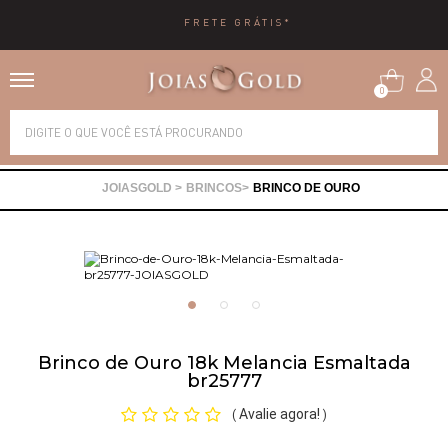
FRETE GRÁTIS*
0
Alianças
BRINCOS
BRINCO DE OURO
Anéis
Brincos
Correntes
Brinco de Ouro 18k Melancia Esmaltada
br25777
Gargantilhas
Avalie agora!
(
)
Pingentes