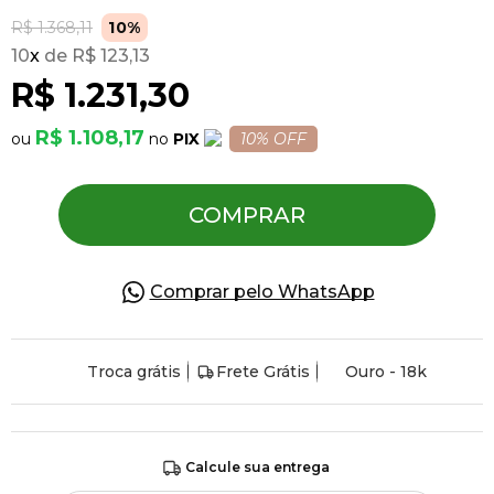
R$ 1.368,11
10%
10
x
R$ 123,13
Pulseiras
R$ 1.231,30
Piercing
R$ 1.108,17
PIX
10% OFF
Pedras Preciosas
COMPRAR
Presente
Comprar pelo WhatsApp
OFERTAS
Troca grátis
Frete Grátis
Ouro - 18k
Calcule sua entrega