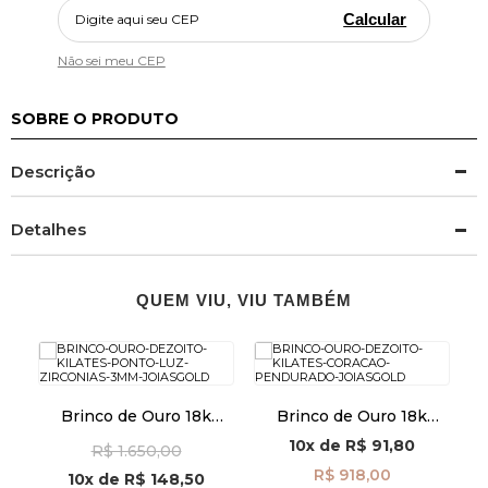
Calcular
Não sei meu CEP
SOBRE O PRODUTO
Descrição
Detalhes
QUEM VIU, VIU TAMBÉM
Brinco de Ouro 18k
Brinco de Ouro 18k
om
Ponto de Luz com
Coração Pendurado
10x
de
R$ 91,80
R$ 1.650,00
Zircônias de 3mm
br29499
br29288
R$ 918,00
10x
de
R$ 148,50