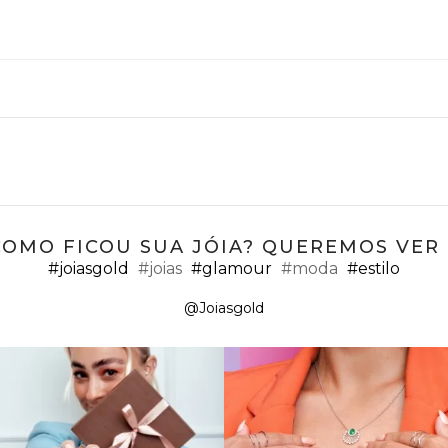
COMO FICOU SUA JÓIA? QUEREMOS VER ;
#joiasgold
#joias
#glamour
#moda
#estilo
@Joiasgold