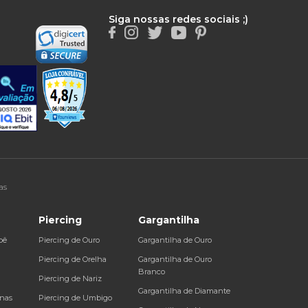
Siga nossas redes sociais ;)
as
Piercing
Gargantilha
bê
Piercing de Ouro
Gargantilha de Ouro
a
Piercing de Orelha
Gargantilha de Ouro
Branco
Piercing de Nariz
Gargantilha de Diamante
inas
Piercing de Umbigo