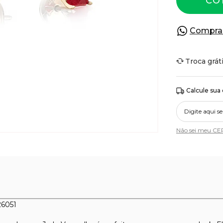
CO
Compra
Troca grát
Calcule sua
Não sei meu CE
26051