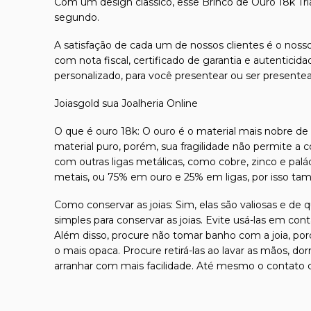
Com um design classico, esse Brinco de Ouro 18k Tri
segundo.
A satisfação de cada um de nossos clientes é o nosso
com nota fiscal, certificado de garantia e autentici
personalizado, para você presentear ou ser presente
Joiasgold sua Joalheria Online
O que é ouro 18k: O ouro é o material mais nobre de t
material puro, porém, sua fragilidade não permite a 
com outras ligas metálicas, como cobre, zinco e pal
metais, ou 75% em ouro e 25% em ligas, por isso ta
Como conservar as joias: Sim, elas são valiosas e de 
simples para conservar as joias. Evite usá-las em con
Além disso, procure não tomar banho com a joia, por
o mais opaca. Procure retirá-las ao lavar as mãos, d
arranhar com mais facilidade. Até mesmo o contato c