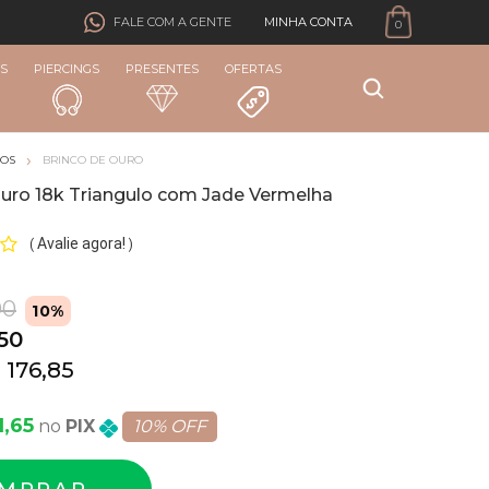
MINHA CONTA
FALE COM A GENTE
0
S
PIERCINGS
PRESENTES
OFERTAS
COS
BRINCO DE OURO
Ouro 18k Triangulo com Jade Vermelha
Avalie agora!
(
)
00
10%
,50
 176,85
1,65
PIX
10% OFF