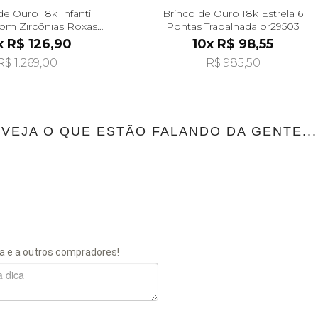
de Ouro 18k Infantil
Brinco de Ouro 18k Estrela 6
com Zircônias Roxas
Pontas Trabalhada br29503
br29526
x R$ 126,90
10x R$ 98,55
R$ 1.269,00
R$ 985,50
VEJA O QUE ESTÃO FALANDO DA GENTE...
a e a outros compradores!