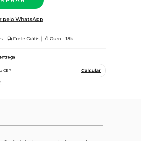
MPRAR
r pelo WhatsApp
is
Frete Grátis
Ouro - 18k
 entrega
Calcular
P