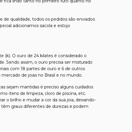
 fica lindo tanto no primeiro furo quanto no
s e de qualidade, todos os pedidos são enviados
pecial adicionamos sacola e estojo
e (k). O ouro de 24 kilates é considerado o
de. Sendo assim, o ouro precisa ser misturado
riais com 18 partes de ouro e 6 de outros
 mercado de joias no Brasil e no mundo.
ticas sejam mantidas é preciso alguns cuidados
o itens de limpeza, cloro de piscina, etc.
o brilho e mudar a cor da sua joia, deixando-
sas têm graus diferentes de durezas e podem