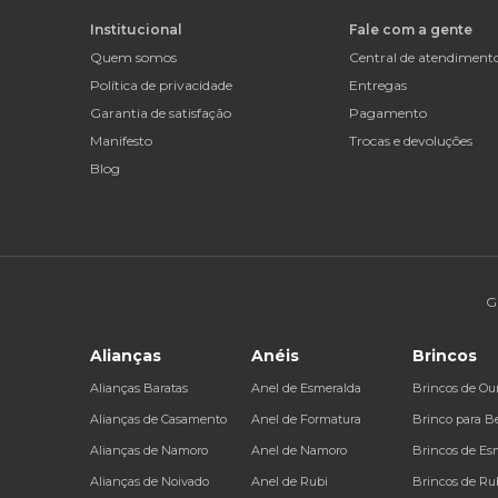
Institucional
Fale com a gente
Quem somos
Central de atendiment
Política de privacidade
Entregas
Garantia de satisfação
Pagamento
Manifesto
Trocas e devoluções
Blog
G
Alianças
Anéis
Brincos
Alianças Baratas
Anel de Esmeralda
Brincos de Ou
Alianças de Casamento
Anel de Formatura
Brinco para B
Alianças de Namoro
Anel de Namoro
Brincos de Es
Alianças de Noivado
Anel de Rubi
Brincos de Ru