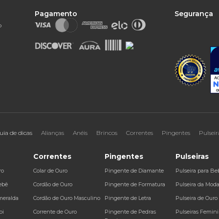
Pagamento
Segurança
o
uia de dicas
Alianças
Anéis
Brincos
Correntes
Pingentes
Pulseir
Correntes
Pingentes
Pulseiras
ro
Colar de Ouro
Pingente de Diamante
Pulseira para Be
ebê
Cordão de Ouro
Pingente de Formatura
Pulseira da Mod
meralda
Cordão de Ouro Masculino
Pingente de Letra
Pulseira de Ouro
bi
Corrente de Ouro
Pingente de Pedras
Pulseiras Femin