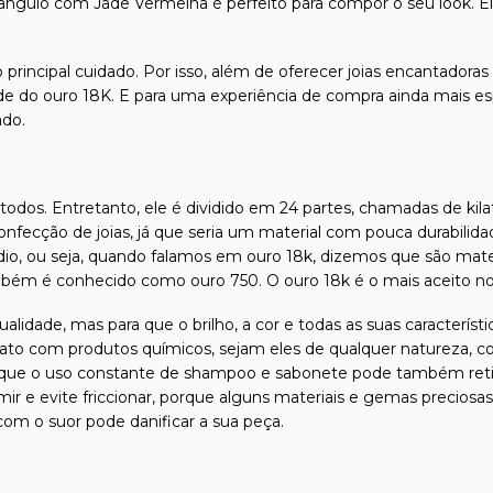
angulo com Jade Vermelha é perfeito para compor o seu look. Ele
 principal cuidado. Por isso, além de oferecer joias encantadora
dade do ouro 18K. E para uma experiência de compra ainda mais es
ado.
odos. Entretanto, ele é dividido em 24 partes, chamadas de kilat
confecção de joias, já que seria um material com pouca durabilida
ádio, ou seja, quando falamos em ouro 18k, dizemos que são mate
mbém é conhecido como ouro 750. O ouro 18k é o mais aceito no
qualidade, mas para que o brilho, a cor e todas as suas caracterís
tato com produtos químicos, sejam eles de qualquer natureza, com
que o uso constante de shampoo e sabonete pode também retirar 
ormir e evite friccionar, porque alguns materiais e gemas precio
om o suor pode danificar a sua peça.