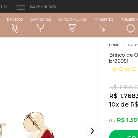
TIS*
10X SEM JUROS
BRINCOS
CORRENTES
GARGANTILHAS
PINGENTES
PULSEIRA
BRIN
Brinco de 
br26051
R$ 1.965,
R$ 1.768
10
x
R$
R$ 1.59