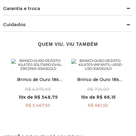
Garantia e troca
Cuidados
QUEM VIU, VIU TAMBÉM
Brinco de Ouro 18k
Brinco de Ouro 18k
Solitário Oval com
Infantil Urso Liso
R$ 6.075,00
R$ 735,00
Zircônia br29470
br25703
10x
de
R$ 546,75
10x
de
R$ 66,15
R$ 5.467,50
R$ 661,50