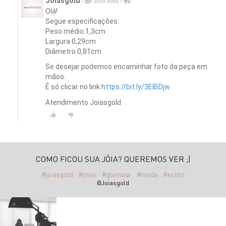
Joiasgold
•
•
4 anos atrás
0
Olá!
Segue especificações:
Peso médio:1,3cm
Largura 0,29cm
Diâmetro 0,81cm
Se desejar podemos encaminhar foto da peça em
mãos.
É só clicar no link:
https://bit.ly/3EIBDjw
Atendimento Joiasgold
COMO FICOU SUA JÓIA? QUEREMOS VER ;)
#joiasgold
#joias
#glamour
#moda
#estilo
@Joiasgold