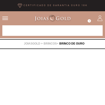
CERTIFICADO DE GARANTIA OURO 18K
0
Alianças
BRINCOS
BRINCO DE OURO
Anéis
Brincos
Correntes
Gargantilhas
Pingentes