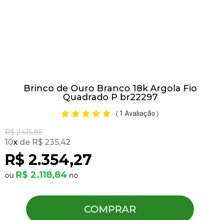
Pulseiras
Piercing
Brinco de Ouro Branco 18k Argola Fio
Pedras Preciosas
Quadrado P br22297
1 Avaliação
(
)
Presente
R$ 2.615,85
10
x
R$ 235,42
OFERTAS
R$ 2.354,27
R$ 2.118,84
COMPRAR