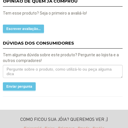
OPINIÃO DE QUEM JÁ COMPROU
Tem esse produto? Seja o primeiro a avaliá-lo!
Escrever avaliação...
DÚVIDAS DOS CONSUMIDORES
Tem alguma dúvida sobre este produto? Pergunte ao lojista e a
outros compradores!
Enviar pergunta
COMO FICOU SUA JÓIA? QUEREMOS VER ;)
#joiasgold
#joias
#glamour
#moda
#estilo