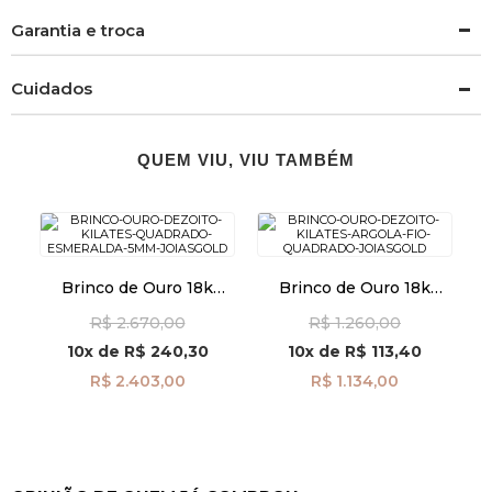
Garantia e troca
Cuidados
QUEM VIU, VIU TAMBÉM
Brinco de Ouro 18k
Brinco de Ouro 18k
Quadrado com
Argola Fio Quadrado
R$ 2.670,00
R$ 1.260,00
Esmeralda de 5mm
br29491
br29490
10x
de
R$ 240,30
10x
de
R$ 113,40
R$ 2.403,00
R$ 1.134,00