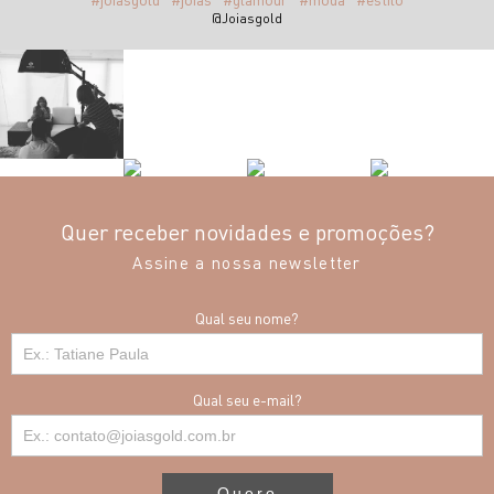
@Joiasgold
Quer receber novidades e promoções?
Assine a nossa newsletter
Qual seu nome?
Qual seu e-mail?
Quero