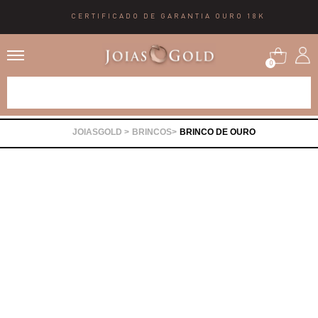
CERTIFICADO DE GARANTIA OURO 18K
0
Alianças
BRINCOS
BRINCO DE OURO
Anéis
Brincos
Correntes
Gargantilhas
Pingentes