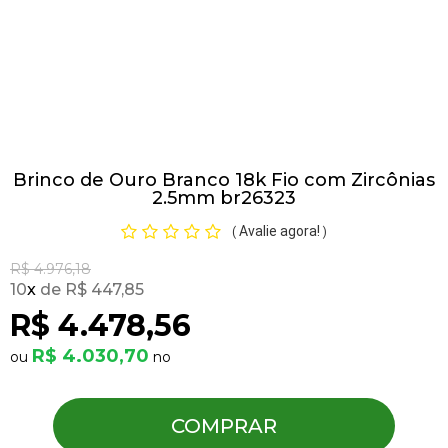
Pulseiras
Piercing
Brinco de Ouro Branco 18k Fio com Zircônias
Pedras Preciosas
2.5mm br26323
Avalie agora!
(
)
Presente
R$ 4.976,18
10
x
R$ 447,85
OFERTAS
R$ 4.478,56
R$ 4.030,70
COMPRAR