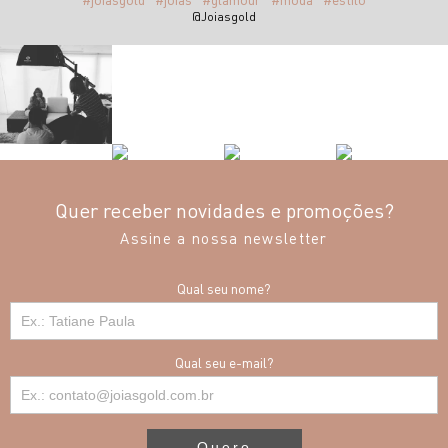
@Joiasgold
Quer receber novidades e promoções?
Assine a nossa newsletter
Qual seu nome?
Qual seu e-mail?
Quero