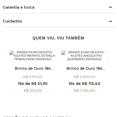
Garantia e troca
Cuidados
QUEM VIU, VIU TAMBÉM
Brinco de Ouro 18k
Brinco de Ouro 18k
Infantil Estrela
Argola Fio Quadrado
R$ 570,00
R$ 1.260,00
Trabalhada br29501
br29491
10x
de
R$ 51,30
10x
de
R$ 113,40
R$ 513,00
R$ 1.134,00