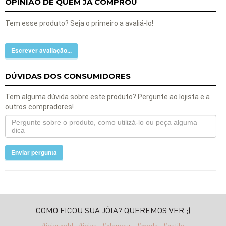
OPINIÃO DE QUEM JÁ COMPROU
Tem esse produto? Seja o primeiro a avaliá-lo!
Escrever avaliação...
DÚVIDAS DOS CONSUMIDORES
Tem alguma dúvida sobre este produto? Pergunte ao lojista e a
outros compradores!
Enviar pergunta
COMO FICOU SUA JÓIA? QUEREMOS VER ;)
#joiasgold
#joias
#glamour
#moda
#estilo