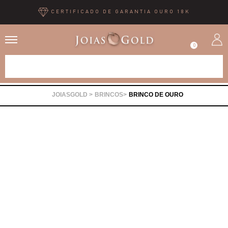
CERTIFICADO DE GARANTIA OURO 18K
0
Alianças
BRINCOS
BRINCO DE OURO
Anéis
Brincos
Correntes
Gargantilhas
Pingentes