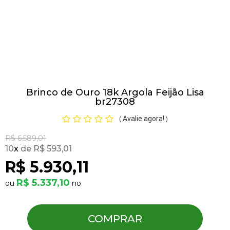
Pulseiras
Piercing
Brinco de Ouro 18k Argola Feijão Lisa
Pedras Preciosas
br27308
Avalie agora!
(
)
Presente
R$ 6.589,01
10
x
R$ 593,01
OFERTAS
R$ 5.930,11
R$ 5.337,10
COMPRAR