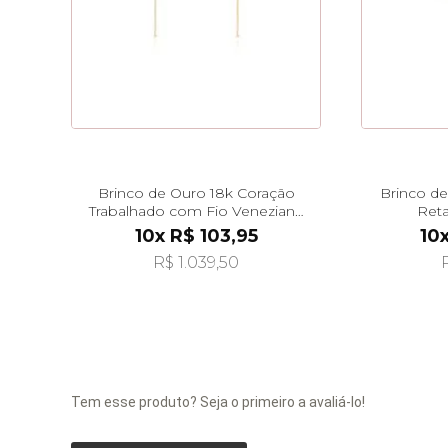
Brinco de Ouro 18k Coração
Brinco d
Trabalhado com Fio Veneziana
Reta
de 3cm br29510
10x R$ 103,95
10
R$ 1.039,50
Tem esse produto? Seja o primeiro a avaliá-lo!