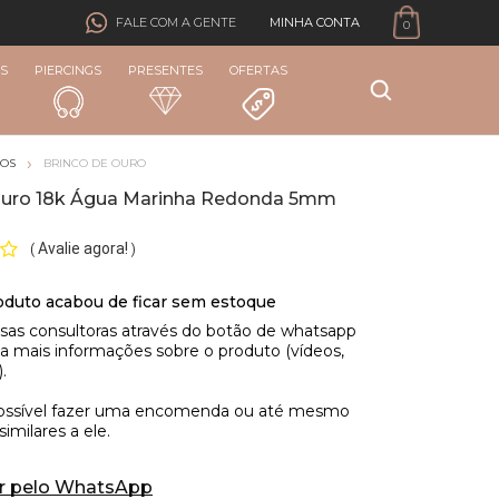
MINHA CONTA
FALE COM A GENTE
0
S
PIERCINGS
PRESENTES
OFERTAS
COS
BRINCO DE OURO
Ouro 18k Água Marinha Redonda 5mm
Avalie agora!
(
)
r pelo WhatsApp