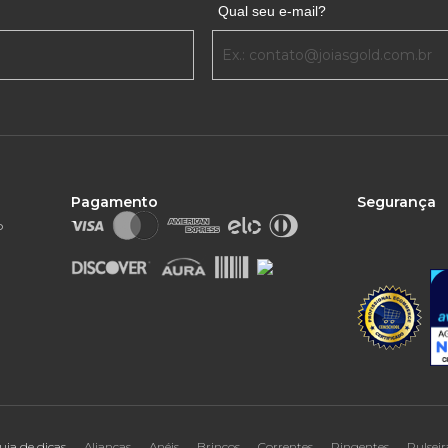
Qual seu e-mail?
Pagamento
Segurança
o
uia de dicas
Alianças
Anéis
Brincos
Correntes
Pingentes
Pulseir