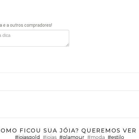
a e a outros compradores!
COMO FICOU SUA JÓIA? QUEREMOS VER ;
#joiasgold
#joias
#glamour
#moda
#estilo