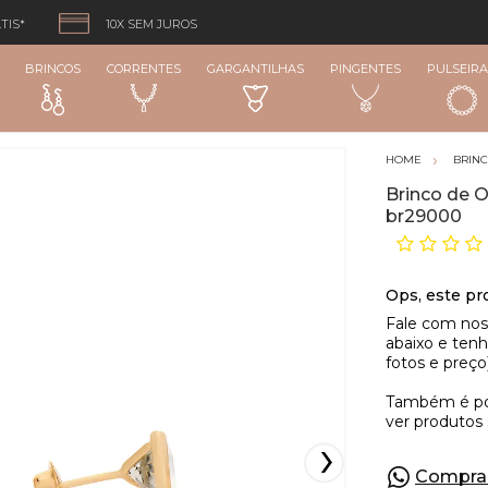
TIS*
10X SEM JUROS
BRINCOS
CORRENTES
GARGANTILHAS
PINGENTES
PULSEIRA
BRIN
Brinco de 
br29000
Compra