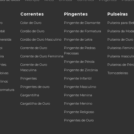
Correntes
Pingentes
Pulseiras
ro
Colar de Ouro
Pingente de Diamante
Pulseira para Be
ebê
Cordão de Ouro
Pingente de Formatura
Pulseira da Mod
meralda
Cordão de Ouro Masculino
Pingente de Letra
Pulseira de Ouro
bi
Corrente de Ouro
Pingente de Pedras
Pulseiras Femin
Preciosas
ira
Corrente de Ouro Feminina
Pulseira masculi
Pingente de Pérola
ntes
Corrente de Ouro
Pulseiras de Péro
Masculina
Pingente de Zircônia
Noivas
Tornozeleiras
Pingentes
Pingente Infantil
linos
Pingentes de ouro
Pingente Masculino
Formatura
Gargantilha
Pingente Menina
Gargatilha de Ouro
Pingente Menino
Pingente Religioso
Pingentes de Ouro