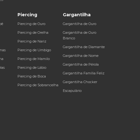
Piercing
Gargantilha
bê
Piercing de Ouro
Gargantilha de Ouro
a
Piercing de Orelha
Gargantilha de Ouro
Branco
Piercing de Nariz
Gargantilha de Diamante
inas
Piercing de Umbigo
Gargantilha de Nome
na
Piercing de Mamilo
Gargantilha de Pérola
las
Piercing de Lábio
Gargantilha Família Feliz
Piercing de Boca
Gargantilha Chocker
Piercing de Sobrancelha
Escapulário