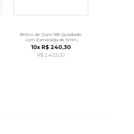
Brinco de Ouro 18k Quadrado
com Esmeralda de 5mm
br29490
10x R$ 240,30
R$ 2.403,00