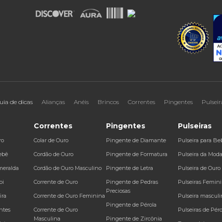
uia de dicas
Alianças
Anéis
Brincos
Correntes
Pingentes
Pulseir
Correntes
Pingentes
Pulseiras
ro
Colar de Ouro
Pingente de Diamante
Pulseira para Be
ebê
Cordão de Ouro
Pingente de Formatura
Pulseira da Mod
meralda
Cordão de Ouro Masculino
Pingente de Letra
Pulseira de Ouro
bi
Corrente de Ouro
Pingente de Pedras
Pulseiras Femin
Preciosas
ira
Corrente de Ouro Feminina
Pulseira masculi
Pingente de Pérola
ntes
Corrente de Ouro
Pulseiras de Péro
Masculina
Pingente de Zircônia