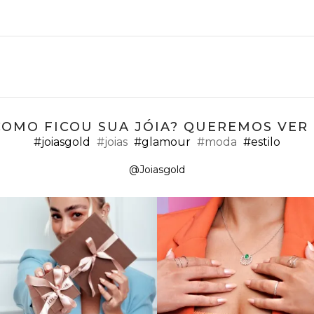
COMO FICOU SUA JÓIA? QUEREMOS VER ;
#joiasgold
#joias
#glamour
#moda
#estilo
@Joiasgold