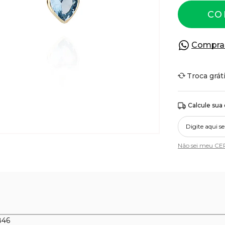
CO
Compra
Troca grát
Calcule sua
Não sei meu CE
846