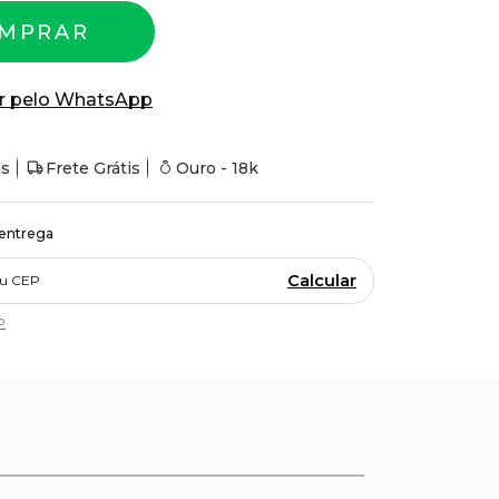
MPRAR
r pelo WhatsApp
is
Frete Grátis
Ouro - 18k
 entrega
Calcular
P