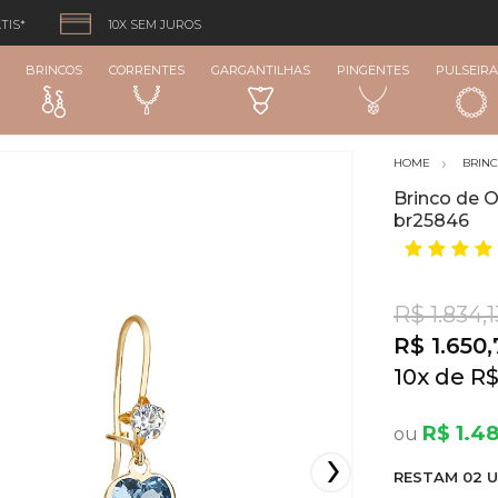
TIS*
10X SEM JUROS
BRINCOS
CORRENTES
GARGANTILHAS
PINGENTES
PULSEIRA
BRIN
Brinco de O
br25846
R$ 1.834,1
R$ 1.650,
10
x
R$
R$ 1.48
RESTA
M
02
U