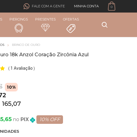
MINHA CONTA
FALE COM A GENTE
0
S
PIERCINGS
PRESENTES
OFERTAS
COS
BRINCO DE OURO
uro 18k Anzol Coração Zircônia Azul
1 Avaliação
(
)
3
10%
72
 165,07
5,65
PIX
10% OFF
NIDADE
S