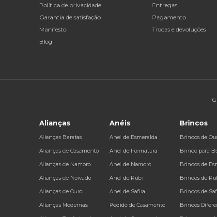
Política de privacidade
Entregas
Garantia de satisfação
Pagamento
Manifesto
Trocas e devoluções
Blog
G
Alianças
Anéis
Brincos
Alianças Baratas
Anel de Esmeralda
Brincos de Ou
Alianças de Casamento
Anel de Formatura
Brinco para B
Alianças de Namoro
Anel de Namoro
Brincos de Es
Alianças de Noivado
Anel de Rubi
Brincos de Ru
Alianças de Ouro
Anel de Safira
Brincos de Saf
Alianças Modernas
Pedido de Casamento
Brincos Difere