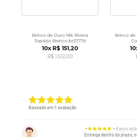
Brinco de Ouro 18k Riviera
Brinco de
Topázio Branco br27776
Co
10x R$ 151,20
10
R$ 1.512,00
Baseado em
1
avaliação
•
•
4 anos atrá
Entrega dentro do prazo, 