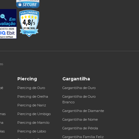
as
Piercing
Gargantilha
bê
Piercing de Ouro
Gargantilha de Ouro
a
Piercing de Orelha
Gargantilha de Ouro
Branco
Piercing de Nariz
Gargantilha de Diamante
inas
Piercing de Umbigo
Gargantilha de Nome
na
Piercing de Mamilo
Gargantilha de Pérola
las
Piercing de Lábio
Gargantilha Família Feliz