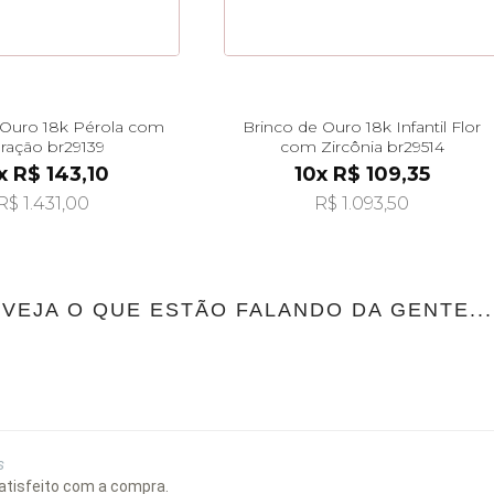
 Ouro 18k Pérola com
Brinco de Ouro 18k Infantil Flor
ração br29139
com Zircônia br29514
x R$ 143,10
10x R$ 109,35
R$ 1.431,00
R$ 1.093,50
VEJA O QUE ESTÃO FALANDO DA GENTE...
s
satisfeito com a compra.