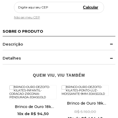
Calcular
Não sei meu CEP
SOBRE O PRODUTO
Descrição
Detalhes
QUEM VIU, VIU TAMBÉM
Brinco de Ouro 18k
Brinco de Ouro 18k
r
Ponto de Luz Moissanite
Infantil Coração com
I
R$ 5.160,00
de 9mm br29008
10x
de
R$ 94,50
Zircônia Pendurada