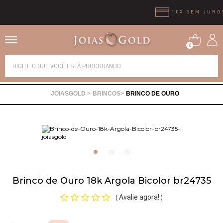
10X SEM JUROS
0
Alianças
BRINCOS
BRINCO DE OURO
Anéis
Brincos
Correntes
Brinco de Ouro 18k Argola Bicolor br24735
Gargantilhas
Avalie agora!
(
)
Pingentes