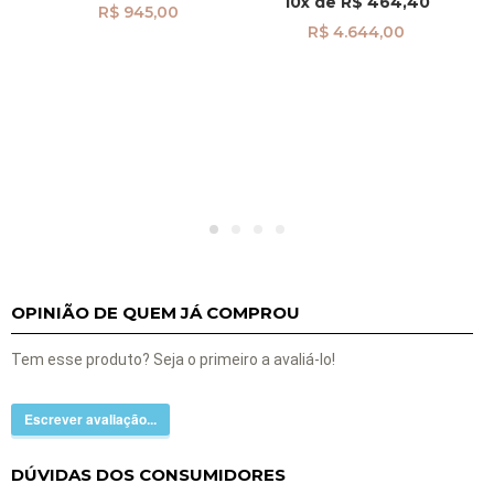
10x
de
R$ 464,40
br29512
R$ 945,00
R$ 4.644,00
OPINIÃO DE QUEM JÁ COMPROU
Tem esse produto? Seja o primeiro a avaliá-lo!
Escrever avaliação...
DÚVIDAS DOS CONSUMIDORES