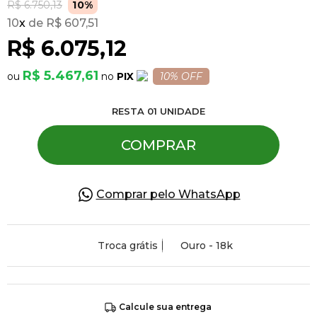
R$ 6.750,13
10%
10
x
R$ 607,51
Pulseiras
R$ 6.075,12
R$ 5.467,61
PIX
10% OFF
Piercing
RESTA
01
UNIDADE
Pedras Preciosas
COMPRAR
Presente
Comprar pelo WhatsApp
OFERTAS
Troca grátis
Ouro - 18k
Calcule sua entrega