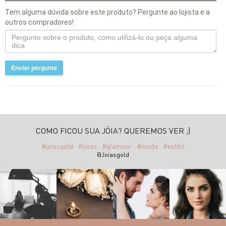
Tem alguma dúvida sobre este produto? Pergunte ao lojista e a
outros compradores!
Enviar pergunta
COMO FICOU SUA JÓIA? QUEREMOS VER ;)
#joiasgold
#joias
#glamour
#moda
#estilo
@Joiasgold