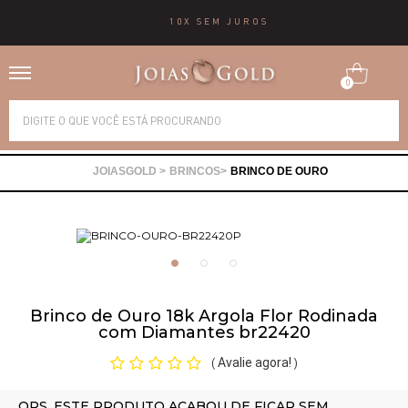
10X SEM JUROS
0
Alianças
BRINCOS
BRINCO DE OURO
Anéis
Brincos
Correntes
Brinco de Ouro 18k Argola Flor Rodinada
com Diamantes br22420
Gargantilhas
Avalie agora!
(
)
Pingentes