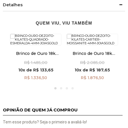
Detalhes
QUEM VIU, VIU TAMBÉM
om
Brinco de Ouro 18k
Brinco de Ouro 18k
Quadrado com
Cartier Moissanite de
Q
R$ 1.485,00
R$ 2.085,00
Esmeralda de 4mm
4mm br29148
br29489
10x
de
R$ 133,65
10x
de
R$ 187,65
R$ 1.336,50
R$ 1.876,50
OPINIÃO DE QUEM JÁ COMPROU
Tem esse produto? Seja o primeiro a avaliá-lo!