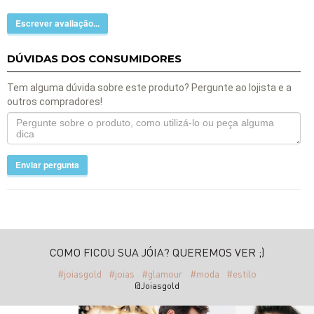
Escrever avaliação...
DÚVIDAS DOS CONSUMIDORES
Tem alguma dúvida sobre este produto? Pergunte ao lojista e a
outros compradores!
Enviar pergunta
COMO FICOU SUA JÓIA? QUEREMOS VER ;)
#joiasgold
#joias
#glamour
#moda
#estilo
@Joiasgold