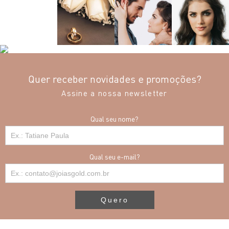
Quer receber novidades e promoções?
Assine a nossa newsletter
Qual seu nome?
Qual seu e-mail?
Quero