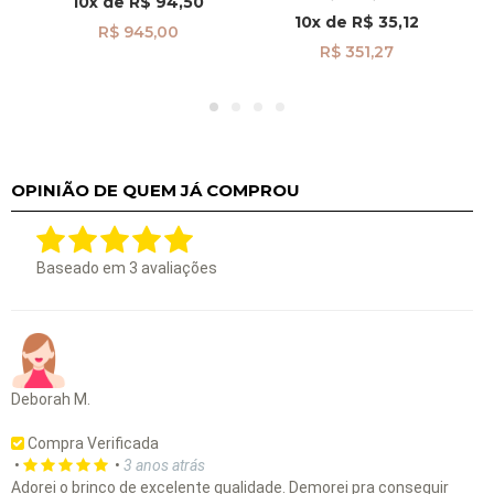
10x
de
R$ 94,50
5
Coração Pendurado
D
10x
de
R$ 35,12
br29495
R$ 945,00
R$ 351,27
OPINIÃO DE QUEM JÁ COMPROU
Baseado em
3
avaliações
Deborah M.
Compra Verificada
•
•
3 anos atrás
Adorei o brinco de excelente qualidade. Demorei pra conseguir