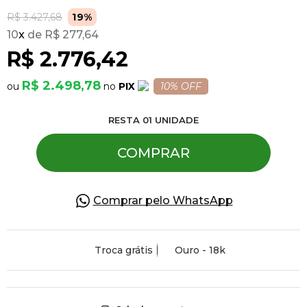
R$ 3.427,68
19%
10
x
R$ 277,64
Pulseiras
R$ 2.776,42
Piercing
R$ 2.498,78
PIX
10% OFF
RESTA
01
UNIDADE
Pedras Preciosas
COMPRAR
Presente
Comprar pelo WhatsApp
OFERTAS
Troca grátis
Ouro - 18k