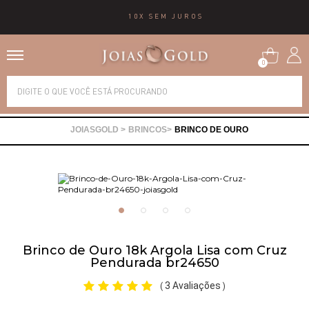
10X SEM JUROS
0
Alianças
BRINCOS
BRINCO DE OURO
Anéis
Brincos
Correntes
Brinco de Ouro 18k Argola Lisa com Cruz
Pendurada br24650
Gargantilhas
3 Avaliações
(
)
Pingentes