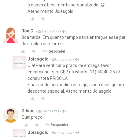
o nosso atendimento personalizado. 😀
Atendimento Joiasgold
Boa C.
•
•
5 anos atrás
0
Boa tarde. Em quanto tempo seria entregue esse par
de argolas com cruz?
Responder
Joiasgold
•
•
5 anos atrás
0
Olá! Para verificar o prazo de entrega favor
encaminhar seu CEP no whats (11)94240-3579
consultora PRISCILA.
Finalizando seu pedido comigo, ainda consigo um
desconto especial. Atendimento Joiasgold
Gilson
•
•
5 anos atrás
0
Qual preço
Responder
Joiasgold
•
•
5 anos atrás
1