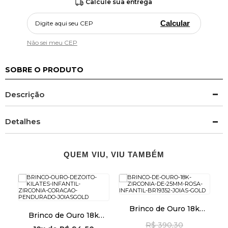
Calcule sua entrega
Calcular
Não sei meu CEP
SOBRE O PRODUTO
Descrição
Detalhes
QUEM VIU, VIU TAMBÉM
Brinco de Ouro 18k
Brinco de Ouro 18k
Zircônia Rosa de 2,5mm
a
Infantil Zircônia e
R$ 390,30
Infantil br19352