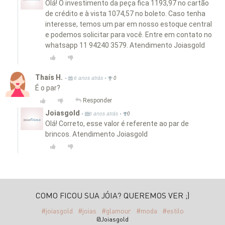
Olá! O investimento da peça fica 1193,97 no cartão
de crédito e à vista 1074,57 no boleto. Caso tenha
interesse, temos um par em nosso estoque central
e podemos solicitar para você. Entre em contato no
whatsapp 11 94240 3579. Atendimento Joiasgold
Thaís H.
•
•
6 anos atrás
0
É o par?
Responder
Joiasgold
•
•
6 anos atrás
0
Olá! Correto, esse valor é referente ao par de
brincos. Atendimento Joiasgold
COMO FICOU SUA JÓIA? QUEREMOS VER ;)
#joiasgold
#joias
#glamour
#moda
#estilo
@Joiasgold