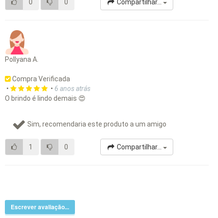
0
0
Compartilhar...
Pollyana A.
Compra Verificada
•
•
6 anos atrás
O brindo é lindo demais 😍
Sim, recomendaria este produto a um amigo
1
0
Compartilhar...
Escrever avaliação...