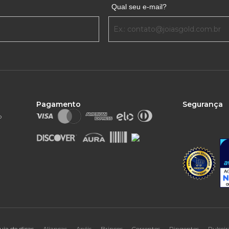
Qual seu e-mail?
Pagamento
Segurança
o
uia de dicas
Alianças
Anéis
Brincos
Correntes
Pingentes
Pulseir