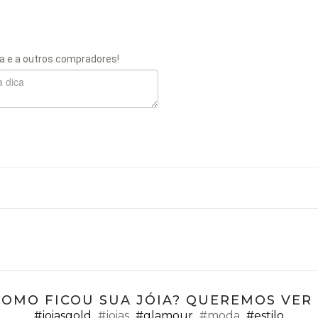
a e a outros compradores!
COMO FICOU SUA JÓIA? QUEREMOS VER ;
#joiasgold
#joias
#glamour
#moda
#estilo