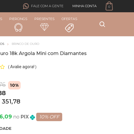
MINHA CONTA
FALE COM A GENTE
0
S
PIERCINGS
PRESENTES
OFERTAS
COS
BRINCO DE OURO
Ouro 18k Argola Mini com Diamantes
Avalie agora!
(
)
76
10%
88
 351,78
66,09
PIX
10% OFF
DADE