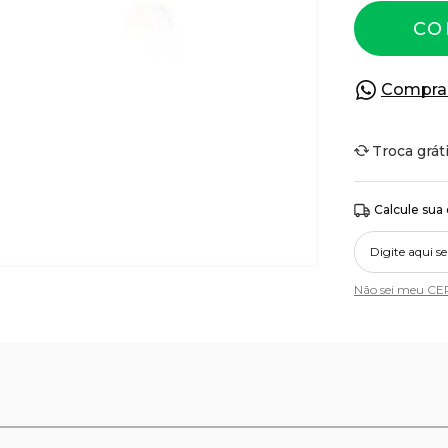
CO
Compra
Troca grát
Calcule sua
Não sei meu CE