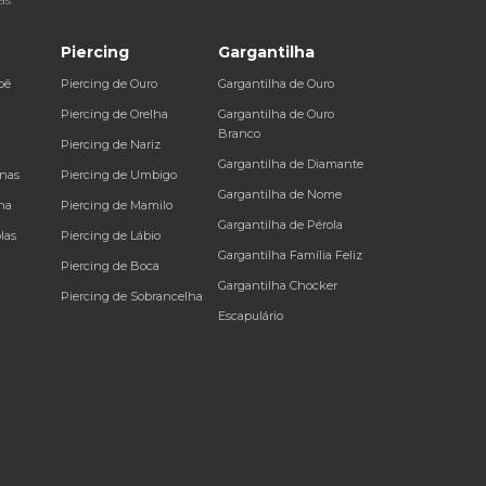
Piercing
Gargantilha
bê
Piercing de Ouro
Gargantilha de Ouro
a
Piercing de Orelha
Gargantilha de Ouro
Branco
Piercing de Nariz
Gargantilha de Diamante
inas
Piercing de Umbigo
Gargantilha de Nome
na
Piercing de Mamilo
Gargantilha de Pérola
las
Piercing de Lábio
Gargantilha Família Feliz
Piercing de Boca
Gargantilha Chocker
Piercing de Sobrancelha
Escapulário