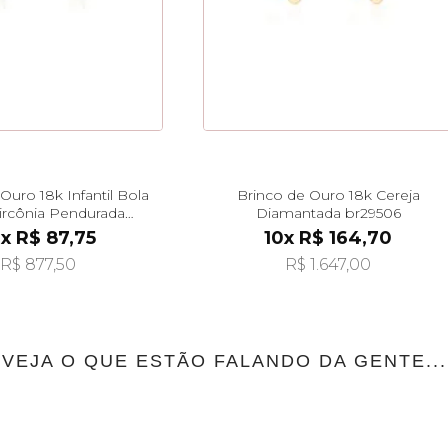
Ouro 18k Infantil Bola
Brinco de Ouro 18k Cereja
rcônia Pendurada
Diamantada br29506
br29496
x R$ 87,75
10x R$ 164,70
R$ 877,50
R$ 1.647,00
VEJA O QUE ESTÃO FALANDO DA GENTE...