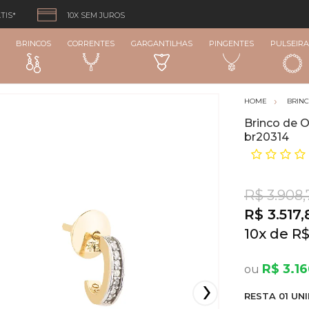
TIS*
10X SEM JUROS
BRINCOS
CORRENTES
GARGANTILHAS
PINGENTES
PULSEIRA
BRIN
Brinco de 
br20314
R$ 3.908,
R$ 3.517,
10
x
R$
R$ 3.1
RESTA
01
UNI