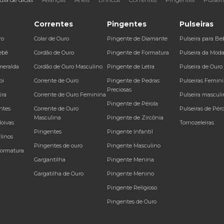
Correntes
Pingentes
Pulseiras
ro
Colar de Ouro
Pingente de Diamante
Pulseira para Be
ebê
Cordão de Ouro
Pingente de Formatura
Pulseira da Mod
meralda
Cordão de Ouro Masculino
Pingente de Letra
Pulseira de Ouro
bi
Corrente de Ouro
Pingente de Pedras
Pulseiras Femin
Preciosas
ira
Corrente de Ouro Feminina
Pulseira masculi
Pingente de Pérola
ntes
Corrente de Ouro
Pulseiras de Péro
Masculina
Pingente de Zircônia
Noivas
Tornozeleiras
Pingentes
Pingente Infantil
linos
Pingentes de ouro
Pingente Masculino
Formatura
Gargantilha
Pingente Menina
Gargatilha de Ouro
Pingente Menino
Pingente Religioso
Pingentes de Ouro