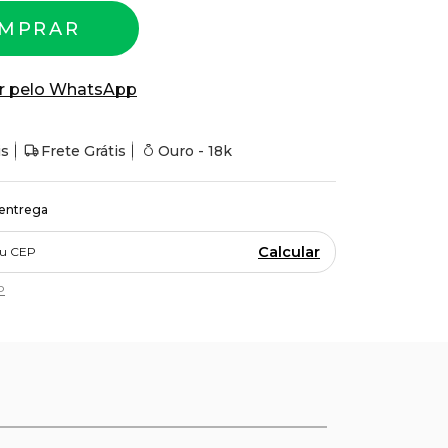
MPRAR
r pelo WhatsApp
is
Frete Grátis
Ouro - 18k
 entrega
Calcular
P