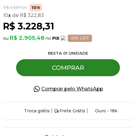
R$ 3.587,01
10%
10
x
R$ 322,83
Pulseiras
R$ 3.228,31
Piercing
R$ 2.905,48
PIX
10% OFF
RESTA
01
UNIDADE
Pedras Preciosas
COMPRAR
Presente
Comprar pelo WhatsApp
OFERTAS
Troca grátis
Frete Grátis
Ouro - 18k