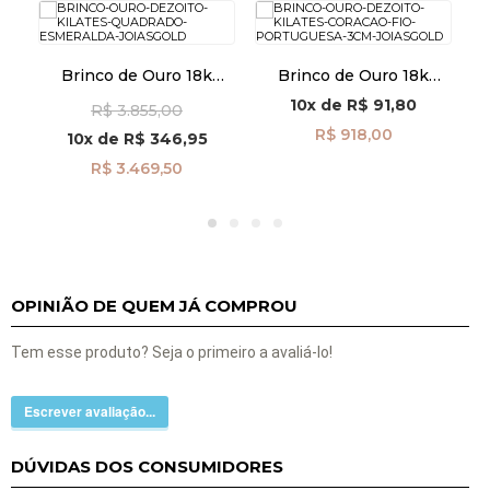
Brinco de Ouro 18k
Brinco de Ouro 18k
Quadrado com
Coração com Fio
Po
10x
de
R$ 91,80
R$ 3.855,00
526
Esmeralda br29488
Portuguesa 3cm
br29504
R$ 918,00
10x
de
R$ 346,95
R$ 3.469,50
OPINIÃO DE QUEM JÁ COMPROU
Tem esse produto? Seja o primeiro a avaliá-lo!
Escrever avaliação...
DÚVIDAS DOS CONSUMIDORES