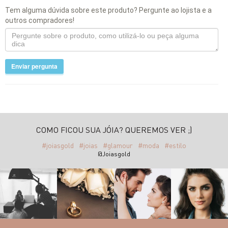
Tem alguma dúvida sobre este produto? Pergunte ao lojista e a
outros compradores!
Enviar pergunta
COMO FICOU SUA JÓIA? QUEREMOS VER ;)
#joiasgold
#joias
#glamour
#moda
#estilo
@Joiasgold