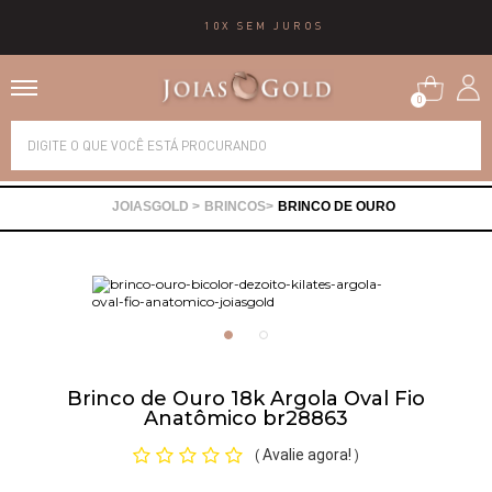
10X SEM JUROS
0
Alianças
BRINCOS
BRINCO DE OURO
Anéis
Brincos
Correntes
Brinco de Ouro 18k Argola Oval Fio
Anatômico br28863
Gargantilhas
Avalie agora!
(
)
Pingentes