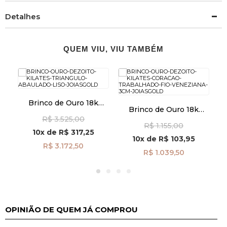
Detalhes
QUEM VIU, VIU TAMBÉM
Brinco de Ouro 18k
Brinco de Ouro 18k
Triângulo Abaulado Liso
Coração Trabalhado com
R$ 3.525,00
br29347
R$ 1.155,00
Fio Veneziana de 3cm
10x
de
R$ 317,25
br29510
10x
de
R$ 103,95
R$ 3.172,50
R$ 1.039,50
OPINIÃO DE QUEM JÁ COMPROU