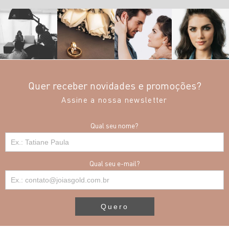
Quer receber novidades e promoções?
Assine a nossa newsletter
Qual seu nome?
Qual seu e-mail?
Quero