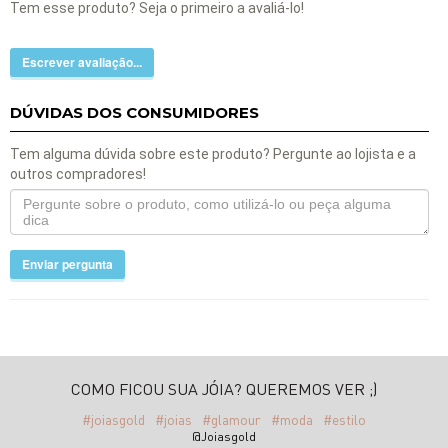
Tem esse produto? Seja o primeiro a avaliá-lo!
Escrever avaliação...
DÚVIDAS DOS CONSUMIDORES
Tem alguma dúvida sobre este produto? Pergunte ao lojista e a
outros compradores!
Enviar pergunta
COMO FICOU SUA JÓIA? QUEREMOS VER ;)
#joiasgold
#joias
#glamour
#moda
#estilo
@Joiasgold