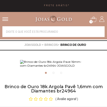
FRETE GRÁTIS*
0
Alianças
BRINCOS
BRINCO DE OURO
Anéis
Brincos
Correntes
Brinco de Ouro 18k Argola Pavê 1,6mm com
Diamantes br24964
Gargantilhas
Avalie agora!
(
)
Pingentes