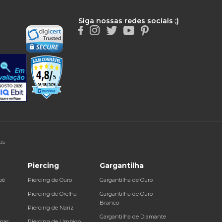
Siga nossas redes sociais ;)
as
Piercing
Gargantilha
bê
Piercing de Ouro
Gargantilha de Ouro
a
Piercing de Orelha
Gargantilha de Ouro
Branco
Piercing de Nariz
Gargantilha de Diamante
inas
Piercing de Umbigo