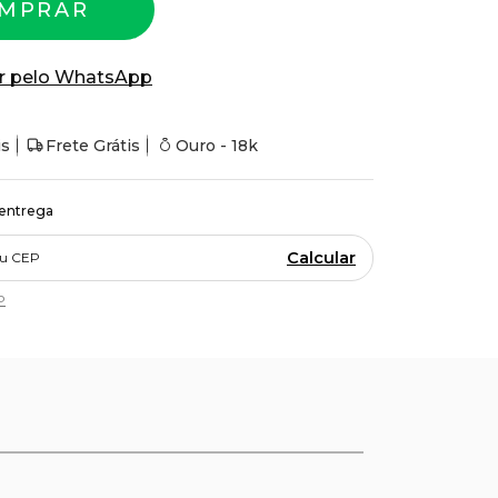
MPRAR
r pelo WhatsApp
is
Frete Grátis
Ouro - 18k
 entrega
Calcular
P