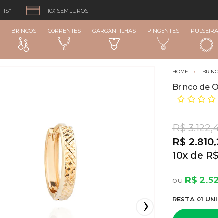
TIS*
10X SEM JUROS
BRINCOS
CORRENTES
GARGANTILHAS
PINGENTES
PULSEIRA
BRIN
Brinco de O
R$ 3.122,
R$ 2.810,
10
x
R$
R$ 2.52
RESTA
01
UNI