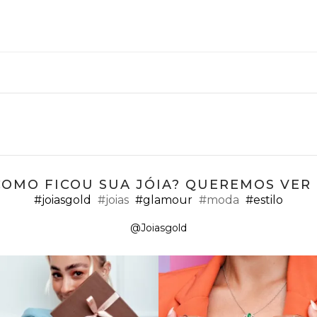
COMO FICOU SUA JÓIA? QUEREMOS VER ;
#joiasgold
#joias
#glamour
#moda
#estilo
@Joiasgold