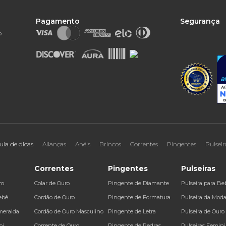
Pagamento
Segurança
o
uia de dicas
Alianças
Anéis
Brincos
Correntes
Pingentes
Pulseir
Correntes
Pingentes
Pulseiras
ro
Colar de Ouro
Pingente de Diamante
Pulseira para Be
ebê
Cordão de Ouro
Pingente de Formatura
Pulseira da Mod
meralda
Cordão de Ouro Masculino
Pingente de Letra
Pulseira de Ouro
bi
Corrente de Ouro
Pingente de Pedras
Pulseiras Femin