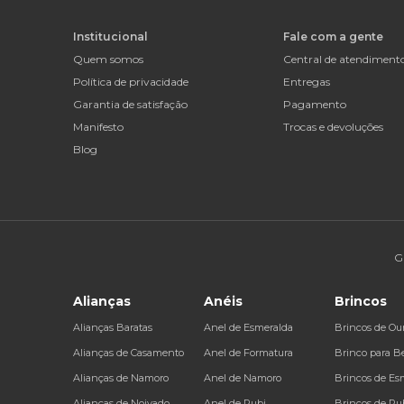
Institucional
Fale com a gente
Quem somos
Central de atendiment
Política de privacidade
Entregas
Garantia de satisfação
Pagamento
Manifesto
Trocas e devoluções
Blog
G
Alianças
Anéis
Brincos
Alianças Baratas
Anel de Esmeralda
Brincos de Ou
Alianças de Casamento
Anel de Formatura
Brinco para B
Alianças de Namoro
Anel de Namoro
Brincos de Es
Alianças de Noivado
Anel de Rubi
Brincos de Ru