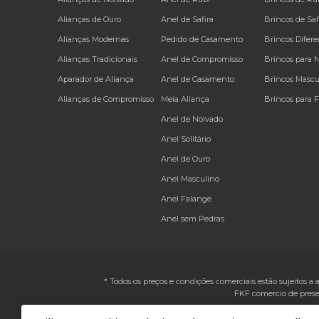
Alianças de Ouro
Anel de Safira
Brincos de Saf
Alianças Modernas
Pedido de Casamento
Brincos Difere
Alianças Tradicionais
Anel de Compromisso
Brincos para 
Aparador de Aliança
Anel de Casamento
Brincos Mascu
Alianças de Compromisso
Meia Aliança
Brincos para 
Anel de Noivado
Anel Solitário
Anel de Ouro
Anel Masculino
Anel Falange
Anel sem Pedras
* Todos os preços e condições comerciais estão sujeitos a 
FKF comercio de prese