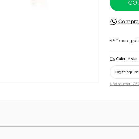
CO
Compra
Troca grát
Calcule sua
Não sei meu CE