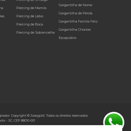
Gargantilha de Nome
na
Piercing de Mamilo
Gargantilha de Pérola
las
Piercing de Lábio
Gargantilha Família Feliz
Piercing de Boca
Gargantilha Chocker
Piercing de Sobrancelha
Escapulário
rador. Copyright © Joiasgold. Todos os direitos reservados.
olis
-
SC
, CEP
88010-001