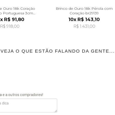
de Ouro 18k Coração
Brinco de Ouro 18k Pérola com
o Portuguesa 3cm
Coração br29139
br29504
x R$ 91,80
10x R$ 143,10
R$ 918,00
R$ 1.431,00
VEJA O QUE ESTÃO FALANDO DA GENTE...
a e a outros compradores!