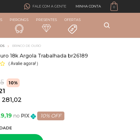
MINHA CONTA
FALE COM A GENTE
0
S
PIERCINGS
PRESENTES
OFERTAS
COS
BRINCO DE OURO
uro 18k Argola Trabalhada br26189
Avalie agora!
(
)
45
10%
21
 281,02
9,19
PIX
10% OFF
DADE