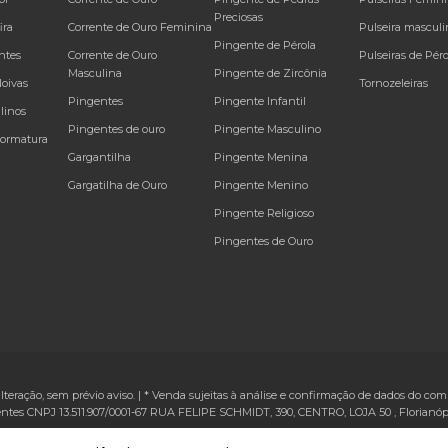
Preciosas
ira
Corrente de Ouro Feminina
Pulseira masculi
Pingente de Pérola
ntes
Corrente de Ouro
Pulseiras de Péro
Masculina
Pingente de Zircônia
Noivas
Tornozeleiras
Pingentes
Pingente Infantil
linos
Pingentes de ouro
Pingente Masculino
Formatura
Gargantilha
Pingente Menina
Gargatilha de Ouro
Pingente Menino
Pingente Religioso
Pingentes de Ouro
alteração, sem prévio aviso. | * Venda sujeitas à análise e confirmação de dados do comp
ntes CNPJ 13.511.907/0001-67
RUA FELIPE SCHMIDT, 390, CENTRO, LOJA 50
,
Florianóp
VTEX