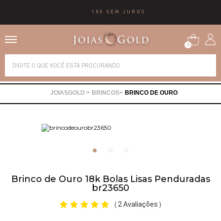
10X SEM JUROS
0
Alianças
BRINCOS
BRINCO DE OURO
Anéis
Brincos
Correntes
Brinco de Ouro 18k Bolas Lisas Penduradas
br23650
Gargantilhas
2 Avaliações
(
)
Pingentes