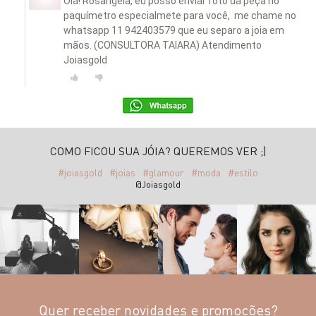
Olá! Rosangela, eu posso enviar foto da peça no
paquímetro especialmete para você, me chame no
whatsapp 11 942403579 que eu separo a joia em
mãos. (CONSULTORA TAIARA) Atendimento
Joiasgold
COMO FICOU SUA JÓIA? QUEREMOS VER ;)
#joiasgold
#joias
#glamour
#moda
#estilo
@Joiasgold
Quer receber novidades e promoções?