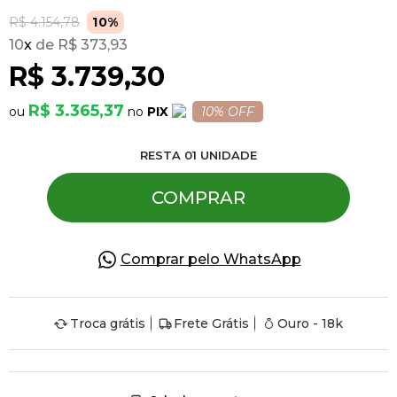
R$ 4.154,78
10%
10
x
R$ 373,93
Pulseiras
R$ 3.739,30
Piercing
R$ 3.365,37
PIX
10% OFF
RESTA
01
UNIDADE
Pedras Preciosas
COMPRAR
Presente
Comprar pelo WhatsApp
OFERTAS
Troca grátis
Frete Grátis
Ouro - 18k