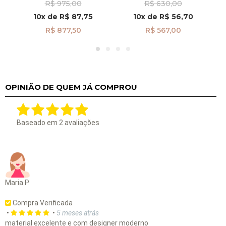
R$ 975,00
R$ 630,00
Zircônia Pendurada
Zircônia Azul de 3mm
br29496
br29515
10x
de
R$ 87,75
10x
de
R$ 56,70
R$ 877,50
R$ 567,00
OPINIÃO DE QUEM JÁ COMPROU
Baseado em
2
avaliações
Maria P.
Compra Verificada
•
•
5 meses atrás
material excelente e com designer moderno