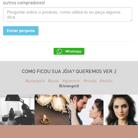
outros compradores!
Enviar pergunta
COMO FICOU SUA JÓIA? QUEREMOS VER ;)
#joiasgold
#joias
#glamour
#moda
#estilo
@Joiasgold