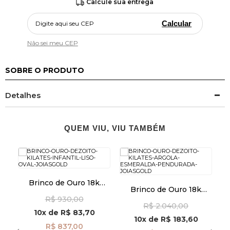
Calcule sua entrega
Calcular
Não sei meu CEP
SOBRE O PRODUTO
Detalhes
QUEM VIU, VIU TAMBÉM
la
Brinco de Ouro 18k
Brinco de Ouro 18k
Infantil Liso Oval
Argola com Esmeralda
I
R$ 930,00
br29500
R$ 2.040,00
Pendurada br29477
10x
de
R$ 83,70
10x
de
R$ 183,60
R$ 837,00