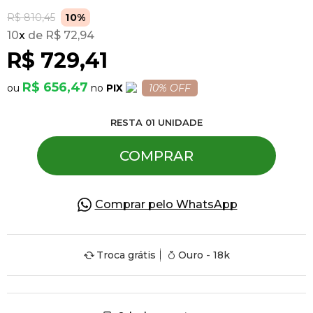
R$ 810,45
10%
10
x
R$ 72,94
Pulseiras
R$ 729,41
Piercing
R$ 656,47
PIX
10% OFF
RESTA
01
UNIDADE
Pedras Preciosas
COMPRAR
Presente
Comprar pelo WhatsApp
OFERTAS
Troca grátis
Ouro - 18k