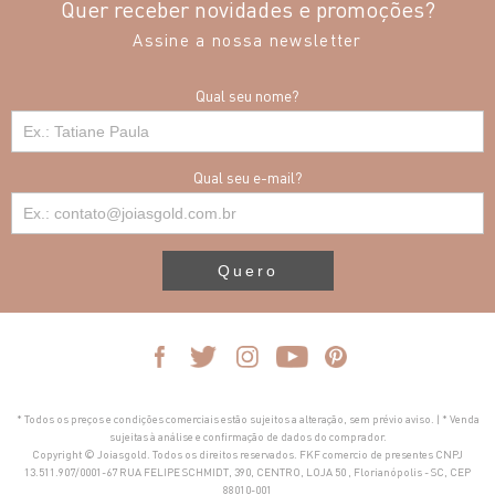
Quer receber novidades e promoções?
Assine a nossa newsletter
Qual seu nome?
Qual seu e-mail?
Quero
* Todos os preços e condições comerciais estão sujeitos a alteração, sem prévio aviso. | * Venda
sujeitas à análise e confirmação de dados do comprador.
Copyright © Joiasgold. Todos os direitos reservados. FKF comercio de presentes CNPJ
13.511.907/0001-67 RUA FELIPE SCHMIDT, 390, CENTRO, LOJA 50 , Florianópolis - SC, CEP
88010-001