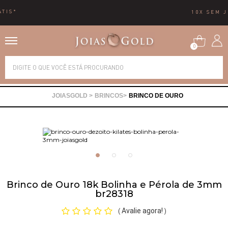
10X SEM JUROS
0
Alianças
BRINCOS
BRINCO DE OURO
Anéis
Brincos
Correntes
Brinco de Ouro 18k Bolinha e Pérola de 3mm
br28318
Gargantilhas
Avalie agora!
(
)
Pingentes