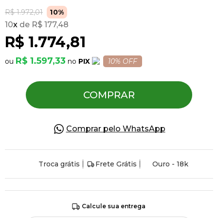
R$ 1.972,01
10%
10
x
R$ 177,48
Pulseiras
R$ 1.774,81
Piercing
R$ 1.597,33
PIX
10% OFF
Pedras Preciosas
COMPRAR
Presente
Comprar pelo WhatsApp
OFERTAS
Troca grátis
Frete Grátis
Ouro - 18k
Calcule sua entrega