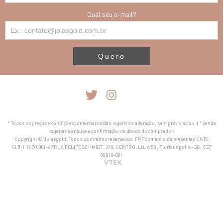
Qual seu e-mail?
Quero
* Todos os preços e condições comerciais estão sujeitos a alteração, sem prévio aviso. | * Venda
sujeitas à análise e confirmação de dados do comprador.
Copyright © Joiasgold. Todos os direitos reservados. FKF comercio de presentes CNPJ
13.511.907/0001-67 RUA FELIPE SCHMIDT, 390, CENTRO, LOJA 50 , Florianópolis - SC, CEP
88010-001
VTEX