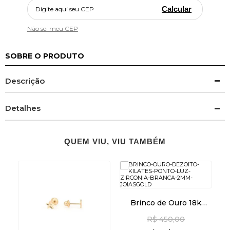
Calcular
Não sei meu CEP
SOBRE O PRODUTO
Descrição
Detalhes
QUEM VIU, VIU TAMBÉM
Brinco de Ouro 18k
Ponto de Luz Zircônia
C
R$ 450,00
branca 2mm br29505