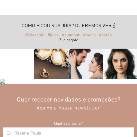
COMO FICOU SUA JÓIA? QUEREMOS VER ;)
#joiasgold
#joias
#glamour
#moda
#estilo
@Joiasgold
Quer receber novidades e promoções?
Assine a nossa newsletter
Qual seu nome?