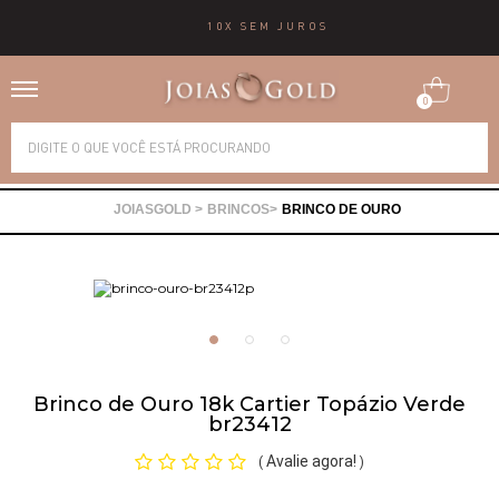
10X SEM JUROS
0
Alianças
BRINCOS
BRINCO DE OURO
Anéis
Brincos
Correntes
Brinco de Ouro 18k Cartier Topázio Verde
br23412
Gargantilhas
Avalie agora!
(
)
Pingentes