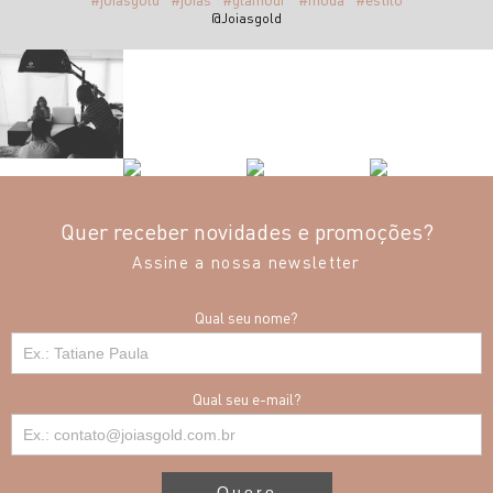
@Joiasgold
Quer receber novidades e promoções?
Assine a nossa newsletter
Qual seu nome?
Qual seu e-mail?
Quero