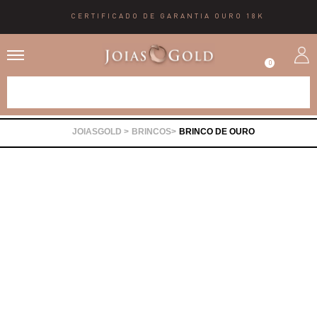
CERTIFICADO DE GARANTIA OURO 18K
0
Alianças
BRINCOS
BRINCO DE OURO
Anéis
Brincos
Correntes
Gargantilhas
Pingentes