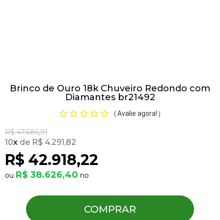
Pulseiras
Piercing
Brinco de Ouro 18k Chuveiro Redondo com
Pedras Preciosas
Diamantes br21492
Avalie agora!
(
)
Presente
R$ 47.686,91
10
x
R$ 4.291,82
OFERTAS
R$ 42.918,22
R$ 38.626,40
COMPRAR