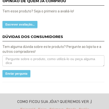
OPINIÃO DE QUEM JÁ COMPROU
Tem esse produto? Seja o primeiro a avaliá-lo!
Escrever avaliação...
DÚVIDAS DOS CONSUMIDORES
Tem alguma dúvida sobre este produto? Pergunte ao lojista e a
outros compradores!
Enviar pergunta
COMO FICOU SUA JÓIA? QUEREMOS VER ;)
#joiasgold
#joias
#glamour
#moda
#estilo