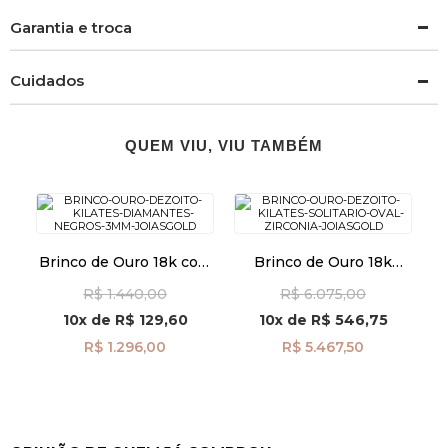
Garantia e troca
Cuidados
QUEM VIU, VIU TAMBÉM
Brinco de Ouro 18k com
Brinco de Ouro 18k
Diamantes Negros de
Solitário Oval com
R$ 1.440,00
R$ 6.075,00
3mm br29497
Zircônia br29470
10x
de
R$ 129,60
10x
de
R$ 546,75
R$ 1.296,00
R$ 5.467,50