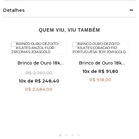
Detalhes
QUEM VIU, VIU TAMBÉM
Brinco de Ouro 18k
Brinco de Ouro 18k
Anzol Flor com Zircônias
Coração com Fio
10x
de
R$ 91,80
a
R$ 2.760,00
br29517
Portuguesa 3cm
5
br29504
R$ 918,00
10x
de
R$ 248,40
R$ 2.484,00