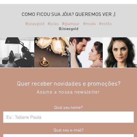
COMO FICOU SUA JÓIA? QUEREMOS VER ;)
#joiasgold
#joias
#glamour
#moda
#estilo
@Joiasgold
Quer receber novidades e promoções?
Assine a nossa newsletter
Qual seu nome?
Qual seu e-mail?