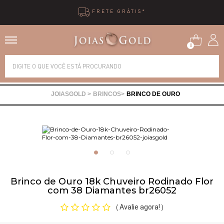
FRETE GRÁTIS*
0
Alianças
BRINCOS
BRINCO DE OURO
Anéis
Brincos
Correntes
Brinco de Ouro 18k Chuveiro Rodinado Flor
com 38 Diamantes br26052
Gargantilhas
Avalie agora!
(
)
Pingentes