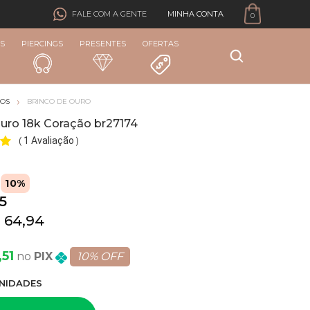
MINHA CONTA
FALE COM A GENTE
0
S
PIERCINGS
PRESENTES
OFERTAS
COS
BRINCO DE OURO
Ouro 18k Coração br27174
1 Avaliação
(
)
10%
5
 64,94
,51
PIX
10% OFF
NIDADE
S