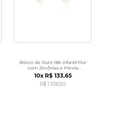
Brinco de Ouro 18k Infantil Flor
com Zircônias e Pérola
Pendurada br29519
10x R$ 133,65
R$ 1.336,50