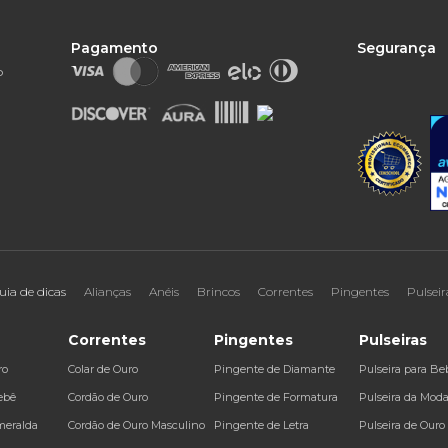
Pagamento
Segurança
o
uia de dicas
Alianças
Anéis
Brincos
Correntes
Pingentes
Pulseir
Correntes
Pingentes
Pulseiras
ro
Colar de Ouro
Pingente de Diamante
Pulseira para Be
ebê
Cordão de Ouro
Pingente de Formatura
Pulseira da Mod
meralda
Cordão de Ouro Masculino
Pingente de Letra
Pulseira de Ouro