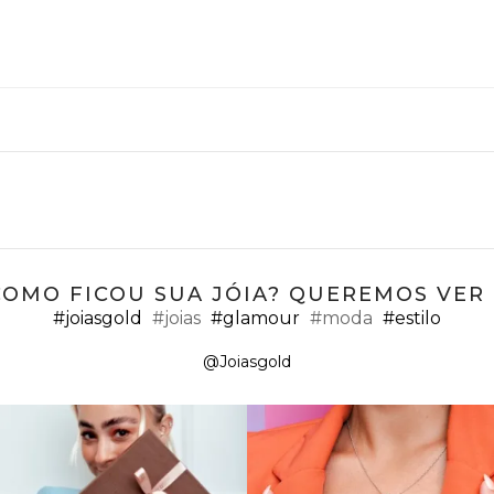
COMO FICOU SUA JÓIA? QUEREMOS VER ;
#joiasgold
#joias
#glamour
#moda
#estilo
@Joiasgold