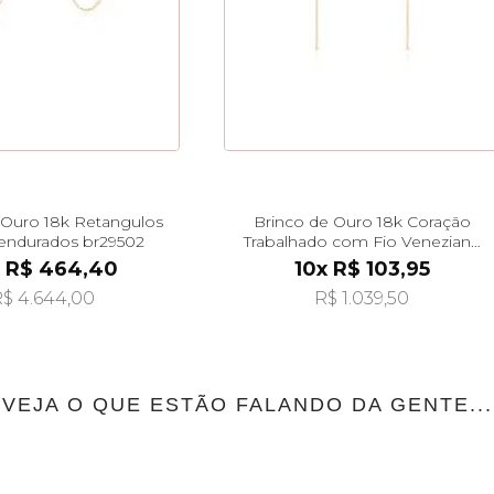
 Ouro 18k Retangulos
Brinco de Ouro 18k Coração
endurados br29502
Trabalhado com Fio Veneziana
de 3cm br29510
x R$ 464,40
10x R$ 103,95
$ 4.644,00
R$ 1.039,50
VEJA O QUE ESTÃO FALANDO DA GENTE...