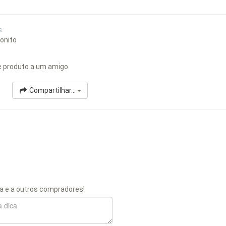
s
bonito
 produto a um amigo
Compartilhar...
a e a outros compradores!