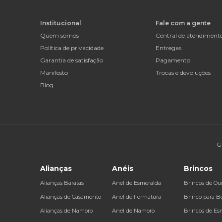
Institucional
Fale com a gente
Quem somos
Central de atendiment
Política de privacidade
Entregas
Garantia de satisfação
Pagamento
Manifesto
Trocas e devoluções
Blog
G
Alianças
Anéis
Brincos
Alianças Baratas
Anel de Esmeralda
Brincos de Ou
Alianças de Casamento
Anel de Formatura
Brinco para B
Alianças de Namoro
Anel de Namoro
Brincos de Es