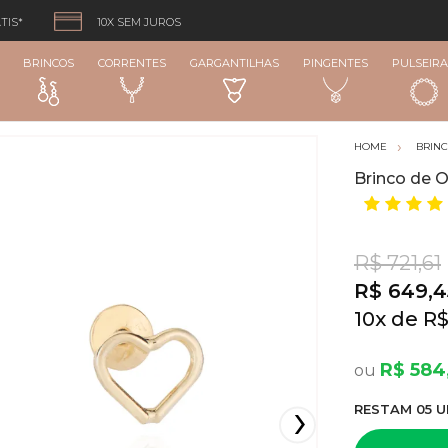
TIS*
10X SEM JUROS
BRINCOS
CORRENTES
GARGANTILHAS
PINGENTES
PULSEIRA
BRIN
Brinco de 
R$ 721,61
R$ 649,4
10
x
R$
R$ 584
RESTA
M
05
U