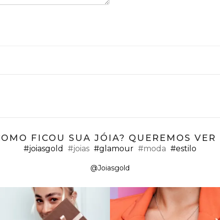
COMO FICOU SUA JÓIA? QUEREMOS VER ;
#joiasgold
#joias
#glamour
#moda
#estilo
@Joiasgold