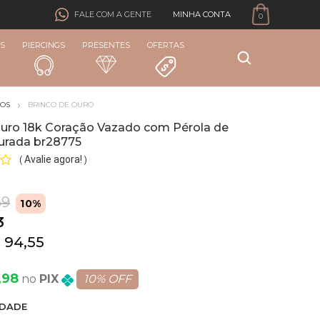
MINHA CONTA
FALE COM A GENTE
0
S
PIERCINGS
PRESENTES
OFERTAS
COS
BRINCO DE OURO
Ouro 18k Coração Vazado com Pérola de
rada br28775
Avalie agora!
(
)
59
10%
3
 94,55
,98
PIX
10% OFF
DADE