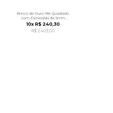
Brinco de Ouro 18k Quadrado
com Esmeralda de 5mm
br29490
10x R$ 240,30
R$ 2.403,00