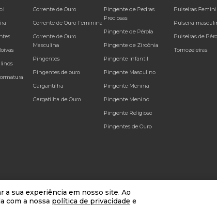
bi
Corrente de Ouro
Pingente de Pedras
Pulseiras Femin
Preciosas
ira
Corrente de Ouro Feminina
Pulseira masculi
Pingente de Pérola
ntes
Corrente de Ouro
Pulseiras de Péro
Masculina
Pingente de Zircônia
Noivas
Tornozeleiras
Pingentes
Pingente Infantil
linos
Pingentes de ouro
Pingente Masculino
Formatura
Gargantilha
Pingente Menina
Gargatilha de Ouro
Pingente Menino
Pingente Religioso
Pingentes de Ouro
r a sua experiência em nosso site. Ao
da com a nossa
política de privacidade
e
alteração, sem prévio aviso. | * Venda sujeitas à análise e confirmação de dados do comp
ntes CNPJ 13.511.907/0001-67
RUA FELIPE SCHMIDT, 390, CENTRO, LOJA 50
,
Florianóp