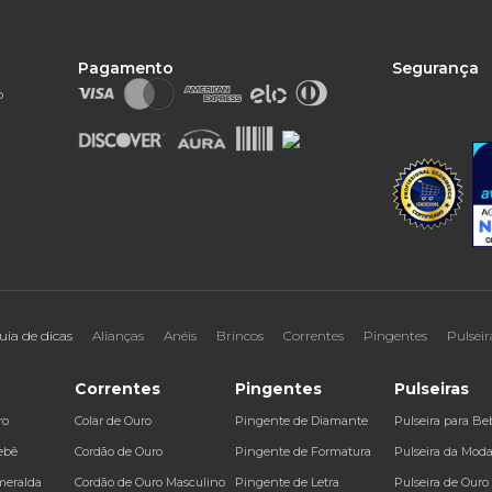
Pagamento
Segurança
o
uia de dicas
Alianças
Anéis
Brincos
Correntes
Pingentes
Pulseir
Correntes
Pingentes
Pulseiras
ro
Colar de Ouro
Pingente de Diamante
Pulseira para Be
ebê
Cordão de Ouro
Pingente de Formatura
Pulseira da Mod
meralda
Cordão de Ouro Masculino
Pingente de Letra
Pulseira de Ouro