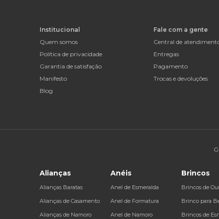
Institucional
Fale com a gente
Quem somos
Central de atendiment
Política de privacidade
Entregas
Garantia de satisfação
Pagamento
Manifesto
Trocas e devoluções
Blog
G
Alianças
Anéis
Brincos
Alianças Baratas
Anel de Esmeralda
Brincos de Ou
Alianças de Casamento
Anel de Formatura
Brinco para B
Alianças de Namoro
Anel de Namoro
Brincos de Es