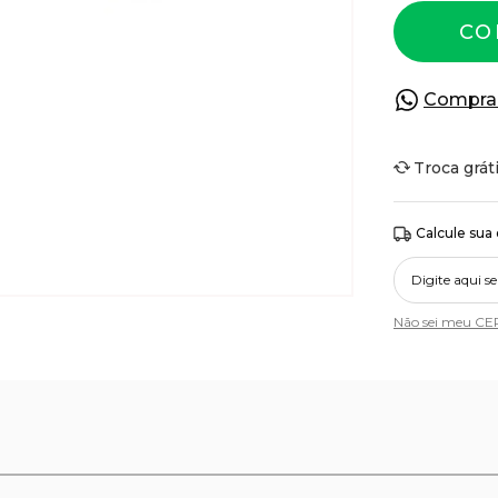
CO
Compra
Troca grát
Calcule sua
Não sei meu CE