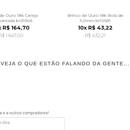
de Ouro 18k Cereja
Brinco de Ouro 18k Bola de
antada br29506
3,0mm br10569
x R$ 164,70
10x R$ 43,22
R$ 1.647,00
R$ 432,21
VEJA O QUE ESTÃO FALANDO DA GENTE...
a e a outros compradores!