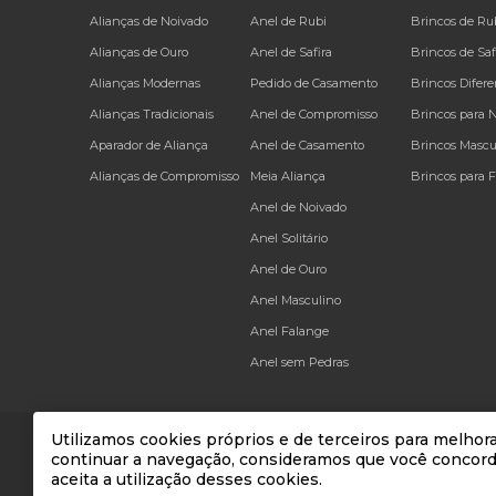
Alianças de Noivado
Anel de Rubi
Brincos de Ru
Alianças de Ouro
Anel de Safira
Brincos de Saf
Alianças Modernas
Pedido de Casamento
Brincos Difere
Alianças Tradicionais
Anel de Compromisso
Brincos para 
Aparador de Aliança
Anel de Casamento
Brincos Mascu
Alianças de Compromisso
Meia Aliança
Brincos para 
Anel de Noivado
Anel Solitário
Anel de Ouro
Anel Masculino
Anel Falange
Anel sem Pedras
Utilizamos cookies próprios e de terceiros para melhora
continuar a navegação, consideramos que você concor
* Todos os preços e condições comerciais estão sujeitos a 
aceita a utilização desses cookies.
FKF comercio de prese