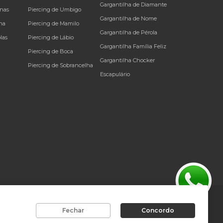
Gargantilha de Diamante
inas
Piercing de Umbigo
Gargantilha de Nome
na
Piercing de Mamilo
Gargantilha de Pérola
las
Piercing de Lábio
Gargantilha Família Feliz
Piercing de Boca
Gargantilha Chocker
Piercing de Sobrancelha
Escapulário
rador. Copyright © Joiasgold. Todos os direitos reservados.
Fechar
Concordo
olis
-
SC
, CEP
88010-001