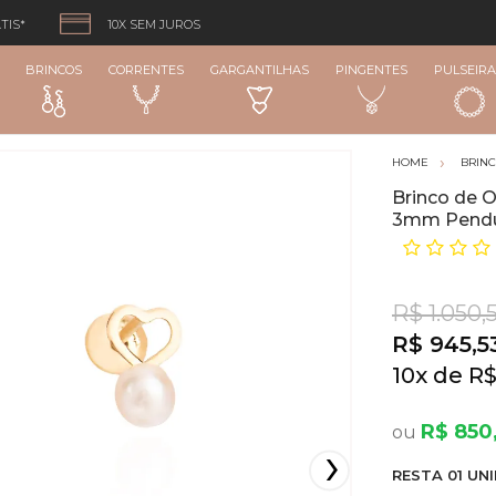
TIS*
10X SEM JUROS
BRINCOS
CORRENTES
GARGANTILHAS
PINGENTES
PULSEIRA
BRIN
Brinco de 
3mm Pendu
R$ 1.050,
R$ 945,5
10
x
R$
R$ 850
RESTA
01
UNI