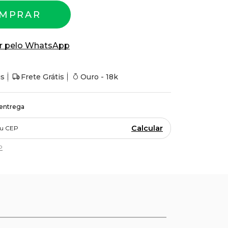
MPRAR
r pelo WhatsApp
is
Frete Grátis
Ouro - 18k
 entrega
Calcular
P