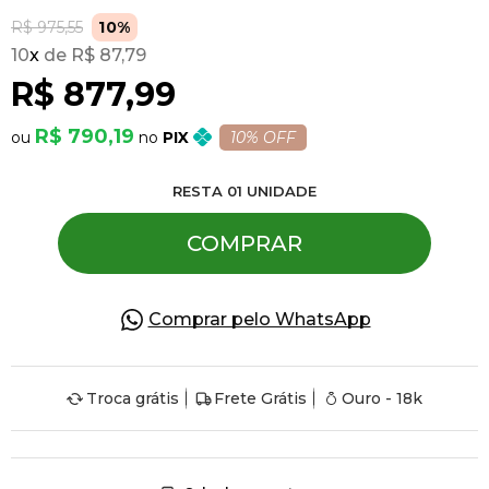
R$ 975,55
10%
10
x
R$ 87,79
Pulseiras
R$ 877,99
Piercing
R$ 790,19
PIX
10% OFF
RESTA
01
UNIDADE
Pedras Preciosas
COMPRAR
Presente
Comprar pelo WhatsApp
OFERTAS
Troca grátis
Frete Grátis
Ouro - 18k