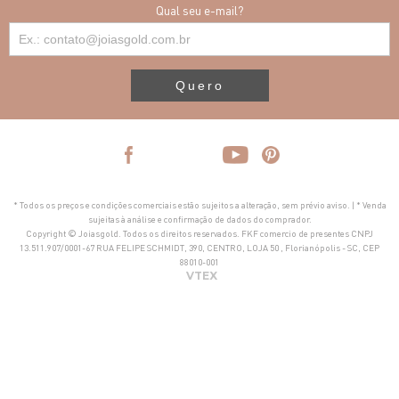
Qual seu e-mail?
Quero
* Todos os preços e condições comerciais estão sujeitos a alteração, sem prévio aviso. | * Venda
sujeitas à análise e confirmação de dados do comprador.
Copyright © Joiasgold. Todos os direitos reservados. FKF comercio de presentes CNPJ
13.511.907/0001-67 RUA FELIPE SCHMIDT, 390, CENTRO, LOJA 50 , Florianópolis - SC, CEP
88010-001
VTEX