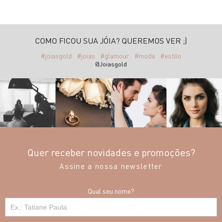
COMO FICOU SUA JÓIA? QUEREMOS VER ;)
#joiasgold
#joias
#glamour
#moda
#estilo
@Joiasgold
Quer receber novidades e promoções?
Assine a nossa newsletter
Qual seu nome?