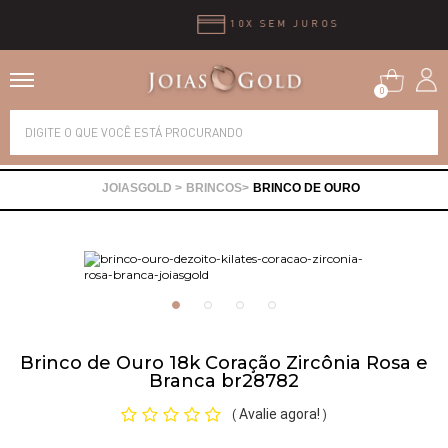
10X SEM JUROS
0
Alianças
BRINCOS
BRINCO DE OURO
Anéis
Brincos
Correntes
Brinco de Ouro 18k Coração Zircônia Rosa e
Branca br28782
Gargantilhas
Avalie agora!
(
)
Pingentes