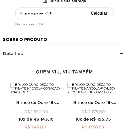
Calcule sua entrega
Calcular
Não sei meu CEP
SOBRE O PRODUTO
Detalhes
QUEM VIU, VIU TAMBÉM
Brinco de Ouro 18k
Brinco de Ouro 18k
Pérola com Coração
Argola Fio Liso Redondo
R
R$ 1.590,00
R$ 2.175,00
br29139
Mini br29466
10x
de
R$ 143,10
10x
de
R$ 195,75
R$ 1.431,00
R$ 1.957,50