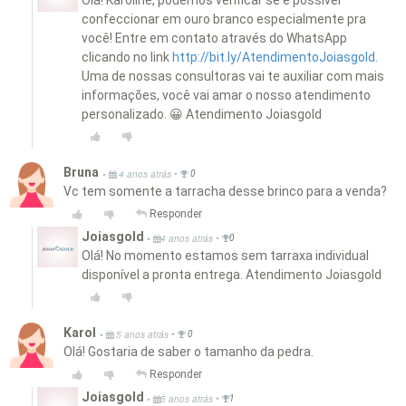
Olá! Karoline, podemos verificar se é possível
confeccionar em ouro branco especialmente pra
você! Entre em contato através do WhatsApp
clicando no link
http://bit.ly/AtendimentoJoiasgold.
Uma de nossas consultoras vai te auxiliar com mais
informações, você vai amar o nosso atendimento
personalizado. 😀 Atendimento Joiasgold
Bruna
•
•
4 anos atrás
0
Vc tem somente a tarracha desse brinco para a venda?
Responder
Joiasgold
•
•
4 anos atrás
0
Olá! No momento estamos sem tarraxa individual
disponível a pronta entrega. Atendimento Joiasgold
Karol
•
•
5 anos atrás
0
Olá! Gostaria de saber o tamanho da pedra.
Responder
Joiasgold
•
•
5 anos atrás
1