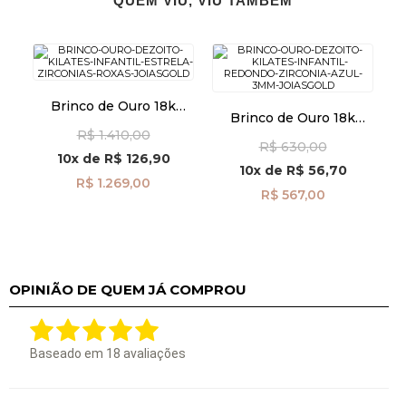
QUEM VIU, VIU TAMBÉM
Brinco de Ouro 18k
Brinco de Ouro 18k
Infantil Estrela com
Infantil Redondo com
R$ 1.410,00
Zircônias Roxas
R$ 630,00
Zircônia Azul de 3mm
br29526
10x
de
R$ 126,90
br29515
10x
de
R$ 56,70
R$ 1.269,00
R$ 567,00
OPINIÃO DE QUEM JÁ COMPROU
Baseado em
18
avaliações