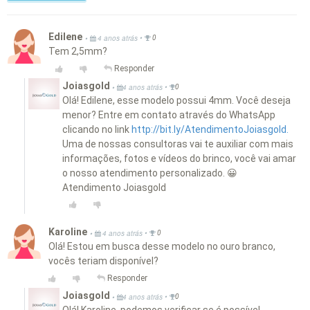
Edilene
•
•
4 anos atrás
0
Tem 2,5mm?
Responder
Joiasgold
•
•
4 anos atrás
0
Olá! Edilene, esse modelo possui 4mm. Você deseja
menor? Entre em contato através do WhatsApp
clicando no link
http://bit.ly/AtendimentoJoiasgold.
Uma de nossas consultoras vai te auxiliar com mais
informações, fotos e vídeos do brinco, você vai amar
o nosso atendimento personalizado. 😀
Atendimento Joiasgold
Karoline
•
•
4 anos atrás
0
Olá! Estou em busca desse modelo no ouro branco,
vocês teriam disponível?
Responder
Joiasgold
•
•
4 anos atrás
0