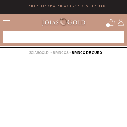
CERTIFICADO DE GARANTIA OURO 18K
0
Alianças
BRINCOS
BRINCO DE OURO
Anéis
Brincos
Correntes
Gargantilhas
Pingentes