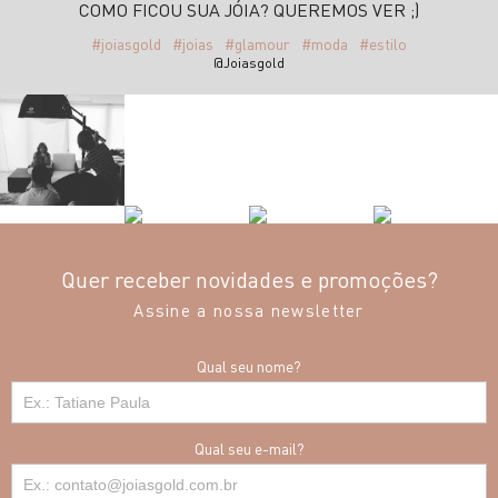
COMO FICOU SUA JÓIA? QUEREMOS VER ;)
#joiasgold
#joias
#glamour
#moda
#estilo
@Joiasgold
Quer receber novidades e promoções?
Assine a nossa newsletter
Qual seu nome?
Qual seu e-mail?