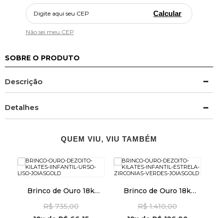
Calcular
Não sei meu CEP
SOBRE O PRODUTO
Descrição
Detalhes
QUEM VIU, VIU TAMBÉM
Brinco de Ouro 18k
Brinco de Ouro 18k
Infantil Urso Liso
Infantil Estrela com
R$ 735,00
R$ 1.410,00
br25703
Zircônias Verdes
br29509