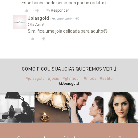
Esse brinco pode ser usado por um adulto?
Responder
Joiasgold
•
•
9 anos atrás
1
Olá Ana!
Sim, fica uma joia delicada para adulto😍
COMO FICOU SUA JÓIA? QUEREMOS VER ;)
#joiasgold
#joias
#glamour
#moda
#estilo
@Joiasgold