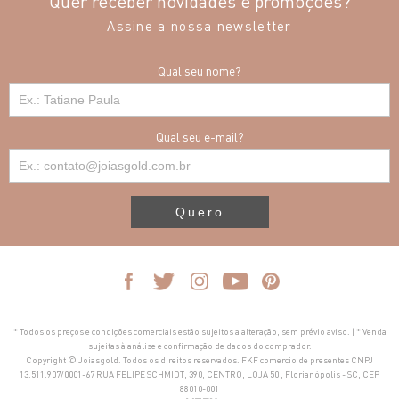
Quer receber novidades e promoções?
Assine a nossa newsletter
Qual seu nome?
Qual seu e-mail?
Quero
* Todos os preços e condições comerciais estão sujeitos a alteração, sem prévio aviso. | * Venda
sujeitas à análise e confirmação de dados do comprador.
Copyright © Joiasgold. Todos os direitos reservados. FKF comercio de presentes CNPJ
13.511.907/0001-67 RUA FELIPE SCHMIDT, 390, CENTRO, LOJA 50 , Florianópolis - SC, CEP
88010-001