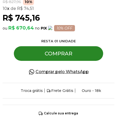
R$ 827,96
10%
10
x
R$ 74,51
Pulseiras
R$ 745,16
R$ 670,64
PIX
10% OFF
Piercing
RESTA
01
UNIDADE
Pedras Preciosas
COMPRAR
Presente
Comprar pelo WhatsApp
OFERTAS
Troca grátis
Frete Grátis
Ouro - 18k
Calcule sua entrega