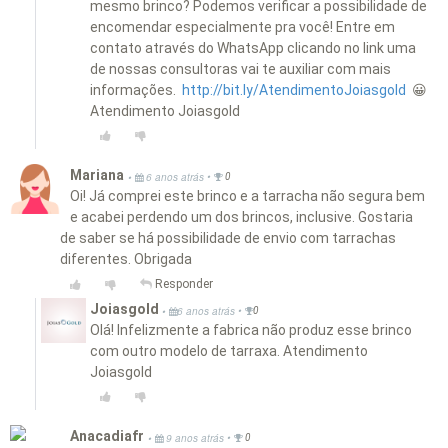
mesmo brinco? Podemos verificar a possibilidade de
encomendar especialmente pra você! Entre em
contato através do WhatsApp clicando no link uma
de nossas consultoras vai te auxiliar com mais
informações.
http://bit.ly/AtendimentoJoiasgold
😀
Atendimento Joiasgold
Mariana
•
•
6 anos atrás
0
Oi! Já comprei este brinco e a tarracha não segura bem
e acabei perdendo um dos brincos, inclusive. Gostaria
de saber se há possibilidade de envio com tarrachas
diferentes. Obrigada
Responder
Joiasgold
•
•
6 anos atrás
0
Olá! Infelizmente a fabrica não produz esse brinco
com outro modelo de tarraxa. Atendimento
Joiasgold
Anacadiafr
•
•
9 anos atrás
0