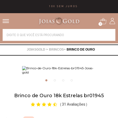
10X SEM JUROS
0
Alianças
BRINCOS
BRINCO DE OURO
Anéis
Brincos
Correntes
Brinco de Ouro 18k Estrelas br01945
Gargantilhas
31 Avaliações
(
)
Pingentes