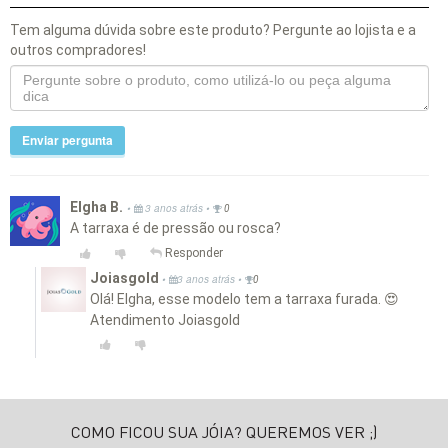
Tem alguma dúvida sobre este produto? Pergunte ao lojista e a
outros compradores!
Enviar pergunta
Elgha B.
•
•
3 anos atrás
0
A tarraxa é de pressão ou rosca?
Responder
Joiasgold
•
•
3 anos atrás
0
Olá! Elgha, esse modelo tem a tarraxa furada. 😍
Atendimento Joiasgold
COMO FICOU SUA JÓIA? QUEREMOS VER ;)