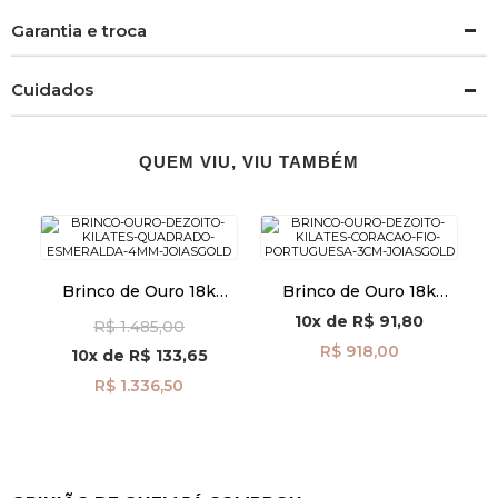
Garantia e troca
Cuidados
QUEM VIU, VIU TAMBÉM
Brinco de Ouro 18k
Brinco de Ouro 18k
Quadrado com
Coração com Fio
10x
de
R$ 91,80
R$ 1.485,00
Esmeralda de 4mm
Portuguesa 3cm
br29489
br29504
R$ 918,00
10x
de
R$ 133,65
R$ 1.336,50