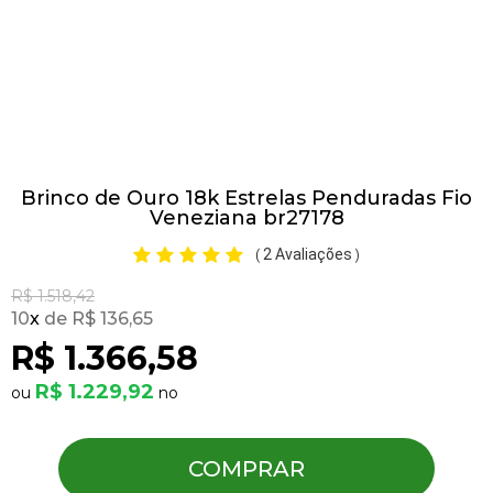
Pulseiras
Piercing
Brinco de Ouro 18k Estrelas Penduradas Fio
Pedras Preciosas
Veneziana br27178
2 Avaliações
(
)
Presente
R$ 1.518,42
10
x
R$ 136,65
OFERTAS
R$ 1.366,58
R$ 1.229,92
COMPRAR