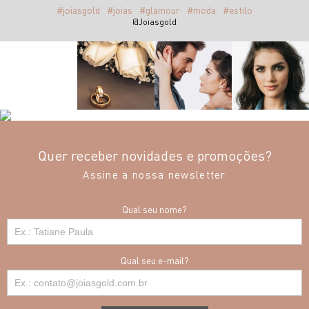
#joiasgold
#joias
#glamour
#moda
#estilo
@Joiasgold
Quer receber novidades e promoções?
Assine a nossa newsletter
Qual seu nome?
Qual seu e-mail?