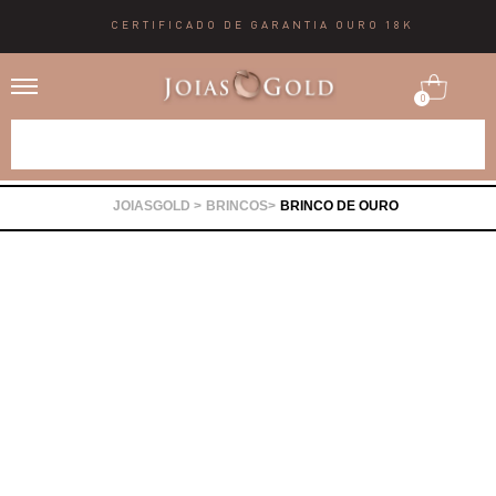
CERTIFICADO DE GARANTIA OURO 18K
0
Alianças
BRINCOS
BRINCO DE OURO
Anéis
Brincos
Correntes
Gargantilhas
Pingentes