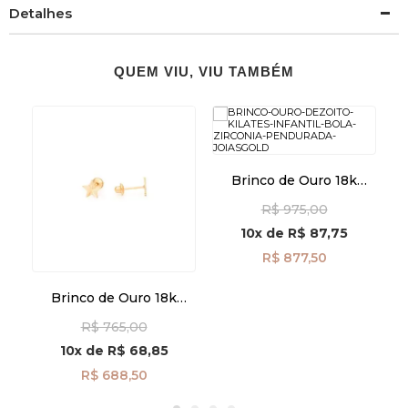
Detalhes
QUEM VIU, VIU TAMBÉM
Brinco de Ouro 18k
Infantil Bola com
C
R$ 975,00
Zircônia Pendurada
br29496
10x
de
R$ 87,75
R$ 877,50
Brinco de Ouro 18k
Infantil Estrela
R$ 765,00
Trabalhada br29507
10x
de
R$ 68,85
R$ 688,50