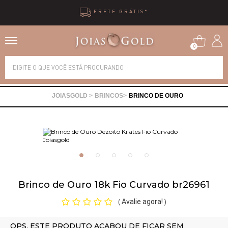
ÁTIS*
10X SEM 
0
Alianças
BRINCOS
BRINCO DE OURO
Anéis
Brincos
Correntes
Brinco de Ouro 18k Fio Curvado br26961
Gargantilhas
Avalie agora!
(
)
Pingentes