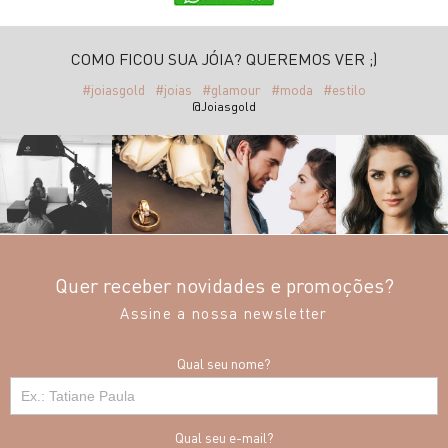
COMO FICOU SUA JÓIA? QUEREMOS VER ;)
#joiasgold
#joias
#glamour
#moda
#estilo
@Joiasgold
Quer receber novidades e promoções?
Assine a nossa newsletter
Qual seu nome?
Qual seu e-mail?