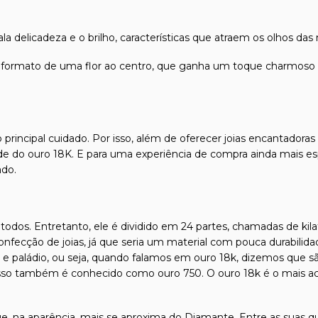
 delicadeza e o brilho, características que atraem os olhos das 
ui o formato de uma flor ao centro, que ganha um toque charmos
 principal cuidado. Por isso, além de oferecer joias encantadora
dade do ouro 18K. E para uma experiência de compra ainda mais es
ado.
odos. Entretanto, ele é dividido em 24 partes, chamadas de kilat
confecção de joias, já que seria um material com pouca durabilida
l e paládio, ou seja, quando falamos em ouro 18k, dizemos que s
isso também é conhecido como ouro 750. O ouro 18k é o mais ace
e, na aparência, mais se aproxima do Diamante. Entre as suas qu