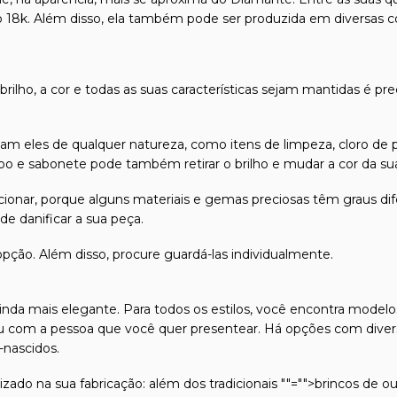
o 18k. Além disso, ela também pode ser produzida em diversas c
 brilho, a cor e todas as suas características sejam mantidas é pr
m eles de qualquer natureza, como itens de limpeza, cloro de p
 e sabonete pode também retirar o brilho e mudar a cor da sua 
friccionar, porque alguns materiais e gemas preciosas têm graus
e danificar a sua peça.
 opção. Além disso, procure guardá-las individualmente.
inda mais elegante. Para todos os estilos, você encontra modelo
com a pessoa que você quer presentear. Há opções com diverso
-nascidos.
izado na sua fabricação: além dos tradicionais
""="">brincos de o