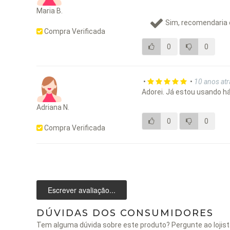
Maria B.
Sim, recomendaria 
Compra Verificada
0
0
•
•
10 anos atr
Adorei. Já estou usando h
Adriana N.
0
0
Compra Verificada
Escrever avaliação...
DÚVIDAS DOS CONSUMIDORES
Tem alguma dúvida sobre este produto? Pergunte ao lojist