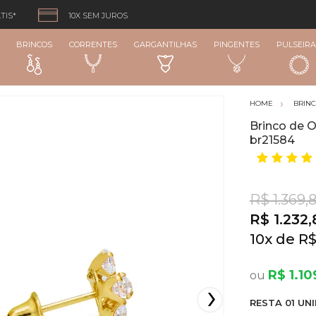
TIS*
10X SEM JUROS
BRINCOS
CORRENTES
GARGANTILHAS
PINGENTES
PULSEIRA
BRIN
Brinco de O
br21584
R$ 1.369,
R$ 1.232,
10
x
R$
R$ 1.10
RESTA
01
UNI