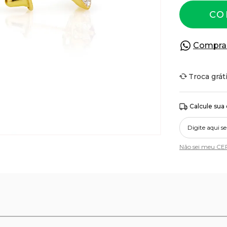
CO
Compra
Troca grát
Calcule sua
Não sei meu CE