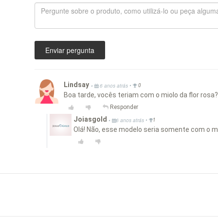
Enviar pergunta
Lindsay
•
•
6 anos atrás
0
Boa tarde, vocês teriam com o miolo da flor rosa?
Responder
Joiasgold
•
•
6 anos atrás
1
Olá! Não, esse modelo seria somente com o 