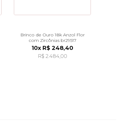
Brinco de Ouro 18k Anzol Flor
com Zircônias br29517
10x R$ 248,40
R$ 2.484,00