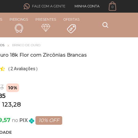
MINHA CONTA
FALE COM A GENTE
0
S
PIERCINGS
PRESENTES
OFERTAS
COS
BRINCO DE OURO
uro 18k Flor com Zircônias Brancas
2 Avaliações
(
)
83
10%
85
 123,28
9,57
PIX
10% OFF
DADE