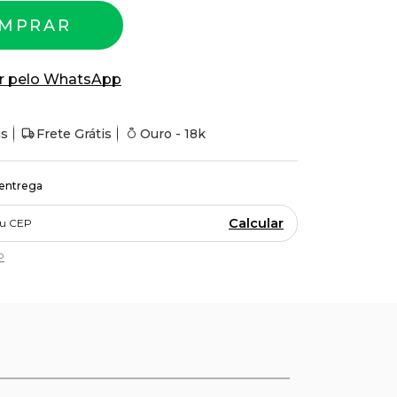
MPRAR
r pelo WhatsApp
is
Frete Grátis
Ouro - 18k
 entrega
Calcular
P