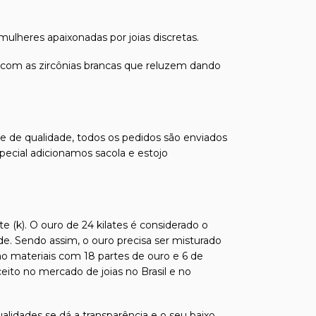
mulheres apaixonadas por joias discretas.
o com as zircônias brancas que reluzem dando
s e de qualidade, todos os pedidos são enviados
pecial adicionamos sacola e estojo
e (k). O ouro de 24 kilates é considerado o
de. Sendo assim, o ouro precisa ser misturado
ão materiais com 18 partes de ouro e 6 de
ito no mercado de joias no Brasil e no
alidades se dá a transparência e o seu baixo