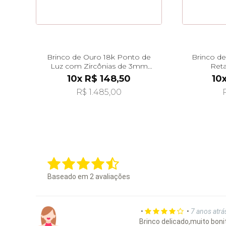
Brinco de Ouro 18k Ponto de
Brinco d
Luz com Zircônias de 3mm
Reta
br29288
10x R$ 148,50
10
R$ 1.485,00
Baseado em
2
avaliações
•
•
7 anos atrá
Brinco delicado,muito boni