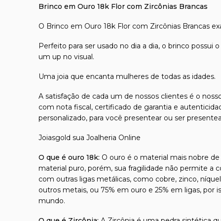
Brinco em Ouro 18k Flor com Zircônias Brancas
O Brinco em Ouro 18k Flor com Zircônias Brancas exala
Perfeito para ser usado no dia a dia, o brinco poss
um up no visual.
Uma joia que encanta mulheres de todas as idades.
A satisfação de cada um de nossos clientes é o nosso
com nota fiscal, certificado de garantia e autentici
personalizado, para você presentear ou ser presente
Joiasgold sua Joalheria Online
O que é ouro 18k:
O ouro é o material mais nobre de t
material puro, porém, sua fragilidade não permite a 
com outras ligas metálicas, como cobre, zinco, níque
outros metais, ou 75% em ouro e 25% em ligas, por 
mundo.
O que é Zircônia:
A Zircônia é uma pedra sintética qu