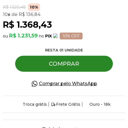
R$ 1.520,48
10%
10
x
R$ 136,84
Pulseiras
R$ 1.368,43
Piercing
R$ 1.231,59
PIX
10% OFF
RESTA
01
UNIDADE
Pedras Preciosas
COMPRAR
Presente
Comprar pelo WhatsApp
OFERTAS
Troca grátis
Frete Grátis
Ouro - 18k