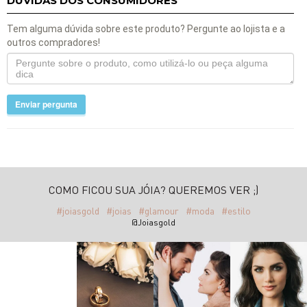
DÚVIDAS DOS CONSUMIDORES
Tem alguma dúvida sobre este produto? Pergunte ao lojista e a
outros compradores!
Enviar pergunta
COMO FICOU SUA JÓIA? QUEREMOS VER ;)
#joiasgold
#joias
#glamour
#moda
#estilo
@Joiasgold