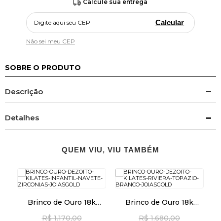
Calcule sua entrega
Calcular
Não sei meu CEP
SOBRE O PRODUTO
Descrição
Detalhes
QUEM VIU, VIU TAMBÉM
Brinco de Ouro 18k
Brinco de Ouro 18k
Infantil Navete com
Riviera Topázio Branco
An
R$ 1.170,00
R$ 1.680,00
Zircônias br29518
br27776