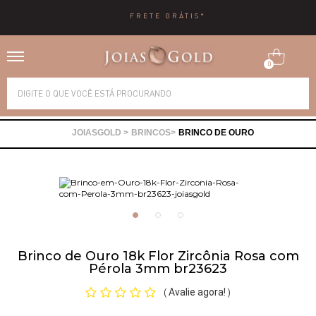
10X SEM JUROS
0
Alianças
BRINCOS
BRINCO DE OURO
Anéis
Brincos
Correntes
Brinco de Ouro 18k Flor Zircônia Rosa com
Pérola 3mm br23623
Gargantilhas
Avalie agora!
(
)
Pingentes