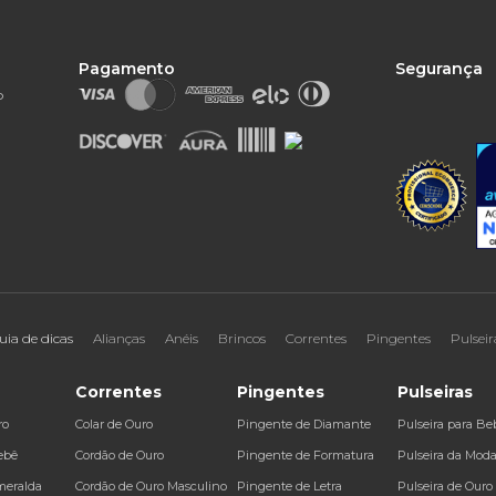
Pagamento
Segurança
o
uia de dicas
Alianças
Anéis
Brincos
Correntes
Pingentes
Pulseir
Correntes
Pingentes
Pulseiras
ro
Colar de Ouro
Pingente de Diamante
Pulseira para Be
ebê
Cordão de Ouro
Pingente de Formatura
Pulseira da Mod
meralda
Cordão de Ouro Masculino
Pingente de Letra
Pulseira de Ouro