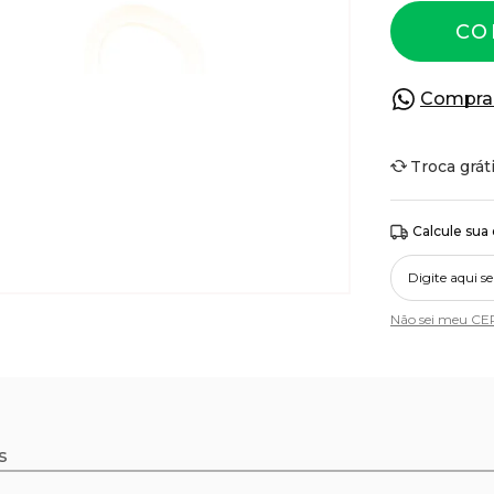
CO
Compra
Troca grát
Calcule sua
Não sei meu CE
s