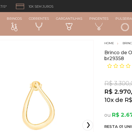
TIS*
10X SEM JUROS
BRINCOS
CORRENTES
GARGANTILHAS
PINGENTES
PULSEIRA
BRIN
Brinco de 
br29358
R$ 3.300
R$ 2.970
10
x
R$
R$ 2.6
RESTA
01
UNI