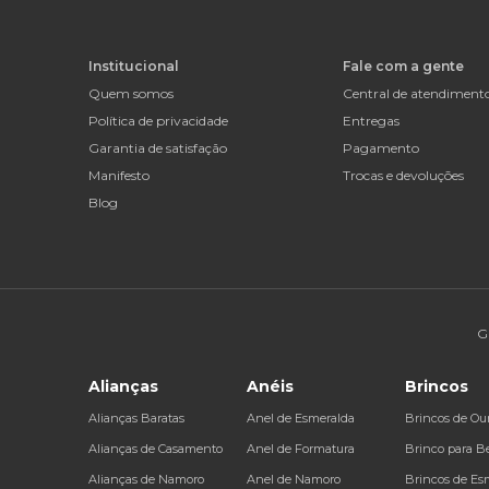
Institucional
Fale com a gente
Quem somos
Central de atendiment
Política de privacidade
Entregas
Garantia de satisfação
Pagamento
Manifesto
Trocas e devoluções
Blog
G
Alianças
Anéis
Brincos
Alianças Baratas
Anel de Esmeralda
Brincos de Ou
Alianças de Casamento
Anel de Formatura
Brinco para B
Alianças de Namoro
Anel de Namoro
Brincos de Es