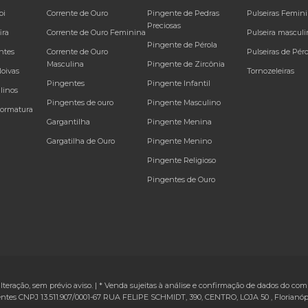
bi
Corrente de Ouro
Pingente de Pedras
Pulseiras Femin
Preciosas
ira
Corrente de Ouro Feminina
Pulseira masculi
Pingente de Pérola
ntes
Corrente de Ouro
Pulseiras de Péro
Masculina
Pingente de Zircônia
Noivas
Tornozeleiras
Pingentes
Pingente Infantil
linos
Pingentes de ouro
Pingente Masculino
Formatura
Gargantilha
Pingente Menina
Gargatilha de Ouro
Pingente Menino
Pingente Religioso
Pingentes de Ouro
alteração, sem prévio aviso. | * Venda sujeitas à análise e confirmação de dados do comp
ntes CNPJ 13.511.907/0001-67
RUA FELIPE SCHMIDT, 390, CENTRO, LOJA 50
,
Florianóp