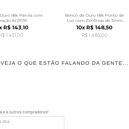
 Ouro 18k Pérola com
Brinco de Ouro 18k Ponto de
ração br29139
Luz com Zircônias de 3mm
br29288
x R$ 143,10
10x R$ 148,50
R$ 1.431,00
R$ 1.485,00
VEJA O QUE ESTÃO FALANDO DA GENTE...
a e a outros compradores!