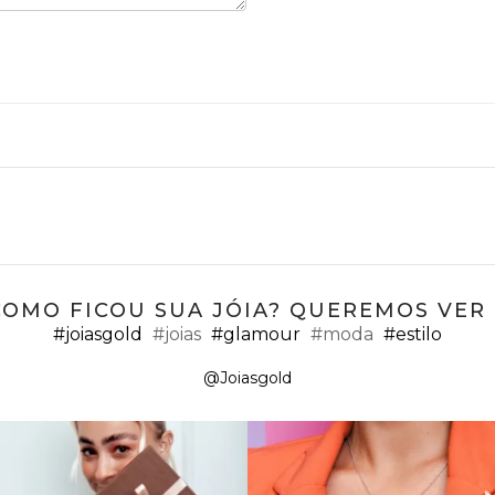
COMO FICOU SUA JÓIA? QUEREMOS VER ;
#joiasgold
#joias
#glamour
#moda
#estilo
@Joiasgold