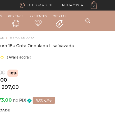
MINHA CONTA
FALE COM A GENTE
0
S
PIERCINGS
PRESENTES
OFERTAS
COS
BRINCO DE OURO
Ouro 18k Gota Ondulada Lisa Vazada
Avalie agora!
(
)
,00
10%
,00
 297,00
73,00
PIX
10% OFF
DADE