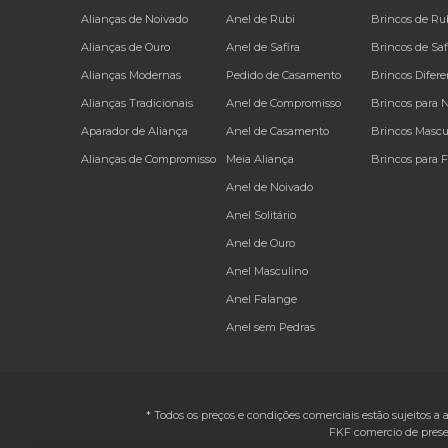
Alianças de Noivado
Anel de Rubi
Brincos de Ru
Alianças de Ouro
Anel de Safira
Brincos de Saf
Alianças Modernas
Pedido de Casamento
Brincos Difere
Alianças Tradicionais
Anel de Compromisso
Brincos para 
Aparador de Aliança
Anel de Casamento
Brincos Mascu
Alianças de Compromisso
Meia Aliança
Brincos para 
Anel de Noivado
Anel Solitário
Anel de Ouro
Anel Masculino
Anel Falange
Anel sem Pedras
* Todos os preços e condições comerciais estão sujeitos a 
FKF comercio de prese