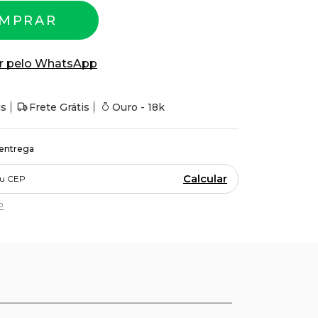
MPRAR
r pelo WhatsApp
is
Frete Grátis
Ouro - 18k
 entrega
Calcular
P