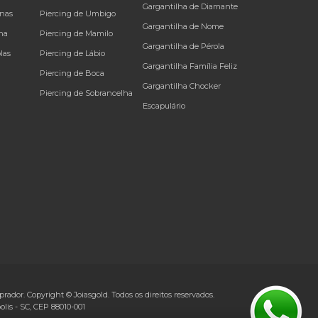
Gargantilha de Diamante
inas
Piercing de Umbigo
Gargantilha de Nome
na
Piercing de Mamilo
Gargantilha de Pérola
las
Piercing de Lábio
Gargantilha Família Feliz
Piercing de Boca
Gargantilha Chocker
Piercing de Sobrancelha
Escapulário
rador. Copyright © Joiasgold. Todos os direitos reservados.
olis
-
SC
, CEP
88010-001