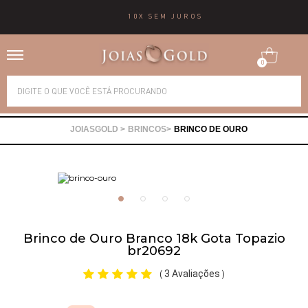
10X SEM JUROS
0
Alianças
BRINCOS
BRINCO DE OURO
Anéis
Brincos
Correntes
Brinco de Ouro Branco 18k Gota Topazio
br20692
Gargantilhas
3 Avaliações
(
)
Pingentes