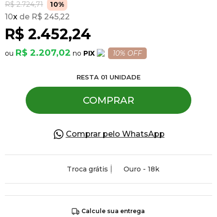
R$ 2.724,71
10%
10
x
R$ 245,22
Pulseiras
R$ 2.452,24
R$ 2.207,02
PIX
10% OFF
Piercing
RESTA
01
UNIDADE
Pedras Preciosas
COMPRAR
Presente
Comprar pelo WhatsApp
OFERTAS
Troca grátis
Ouro - 18k
Calcule sua entrega