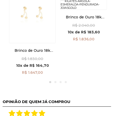
Brinco de Ouro 18k
Argola com Esmeralda
R$ 2.040,00
Pendurada br29477
10x
de
R$ 183,60
R$ 1.836,00
Brinco de Ouro 18k
Cereja Diamantada
R$ 1.830,00
br29506
10x
de
R$ 164,70
R$ 1.647,00
OPINIÃO DE QUEM JÁ COMPROU