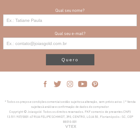
Qual seu nome?
Qual seu e-mail?
Quero
* Todos os preços e condições comerciais estão sujeitos a alteração, sem prévio aviso. | * Venda
sujeitas à análise e confirmação de dados do comprador.
Copyright © Joiasgold. Todos os direitos reservados. FKF comercio de presentes CNPJ
13.511.907/0001-67 RUA FELIPE SCHMIDT, 390, CENTRO, LOJA 50 , Florianópolis - SC, CEP
88010-001
VTEX