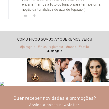
encaminhamos a foto do brinco, para termos uma
noção da tonalidade do azul do topázio.:)
COMO FICOU SUA JÓIA? QUEREMOS VER ;)
#joiasgold
#joias
#glamour
#moda
#estilo
@Joiasgold
Quer receber novidades e promoções?
Assine a nossa newsletter