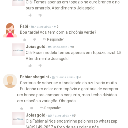
Olá! Temos apenas em topazio no ouro branco e no
ouro amarelo. Atendimento Joiasgold
Fabi
•
•
7 anos atrás
0
Boa tarde! Vcs tem com a zircônia verde?
Responder
Joiasgold
•
•
7 anos atrás
0
Olá! Esse modelo temos apenas em topázio azul. 😉
Atendimento Joiasgold
Fabianabegnini
•
•
11 anos atrás
0
Gostaria de saber se a tonalidade do azul varia muito.
Eu tenho um colar com topázio e gostaria de comprar
um brinco para compor o conjunto, mas tenho dúvidas
em relação a variação. Obrigada
Responder
Joiasgold
•
•
11 anos atrás
0
Olá Fabiana! Nos encaminhe pelo nosso whatszap
(48)9149-2857 a foto do seu colar e nós