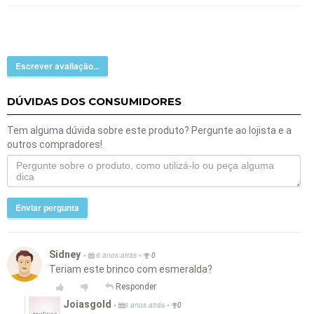
Escrever avaliação...
DÚVIDAS DOS CONSUMIDORES
Tem alguma dúvida sobre este produto? Pergunte ao lojista e a
outros compradores!
Enviar pergunta
Sidney
•
•
6 anos atrás
0
Teriam este brinco com esmeralda?
Responder
Joiasgold
•
•
6 anos atrás
0