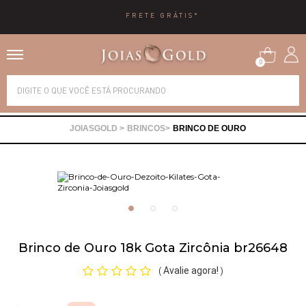
*
10X SEM JURO
0
Alianças
BRINCOS
BRINCO DE OURO
Anéis
Brincos
Correntes
Brinco de Ouro 18k Gota Zircônia br26648
Gargantilhas
Avalie agora!
(
)
Pingentes