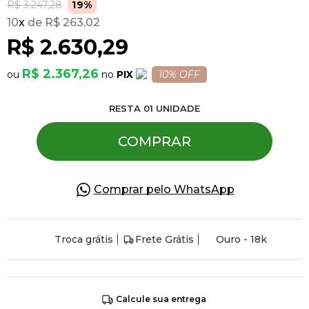
R$ 3.247,28
19%
10
x
R$ 263,02
Pulseiras
R$ 2.630,29
R$ 2.367,26
PIX
10% OFF
Piercing
RESTA
01
UNIDADE
Pedras Preciosas
COMPRAR
Presente
Comprar pelo WhatsApp
OFERTAS
Troca grátis
Frete Grátis
Ouro - 18k
Calcule sua entrega