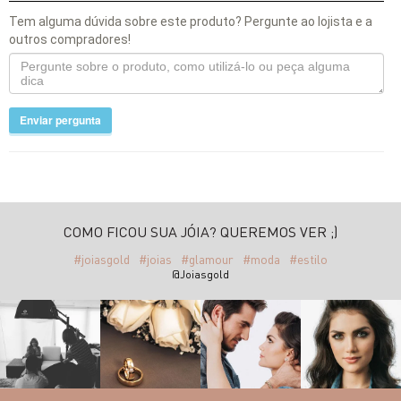
Tem alguma dúvida sobre este produto? Pergunte ao lojista e a
outros compradores!
Enviar pergunta
COMO FICOU SUA JÓIA? QUEREMOS VER ;)
#joiasgold
#joias
#glamour
#moda
#estilo
@Joiasgold