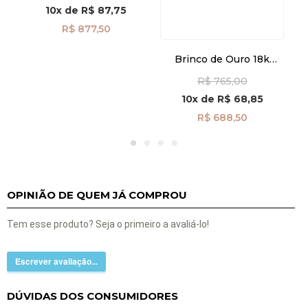
br29496
10x
de
R$ 87,75
R$ 877,50
Brinco de Ouro 18k
Infantil Estrela
R$ 765,00
Trabalhada br29507
10x
de
R$ 68,85
R$ 688,50
OPINIÃO DE QUEM JÁ COMPROU
Tem esse produto? Seja o primeiro a avaliá-lo!
Escrever avaliação...
DÚVIDAS DOS CONSUMIDORES