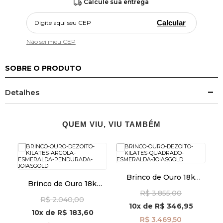
Calcule sua entrega
Calcular
Não sei meu CEP
SOBRE O PRODUTO
Detalhes
QUEM VIU, VIU TAMBÉM
Brinco de Ouro 18k
Brinco de Ouro 18k
Quadrado com
Argola com Esmeralda
R$ 3.855,00
Esmeralda br29488
R$ 2.040,00
Pendurada br29477
10x
de
R$ 346,95
10x
de
R$ 183,60
R$ 3.469,50