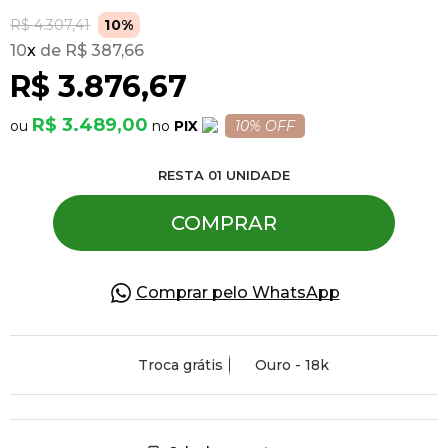
R$ 4.307,41
10%
10
x
R$ 387,66
Pulseiras
R$ 3.876,67
Piercing
R$ 3.489,00
PIX
10% OFF
RESTA
01
UNIDADE
Pedras Preciosas
COMPRAR
Presente
Comprar pelo WhatsApp
OFERTAS
Troca grátis
Ouro - 18k