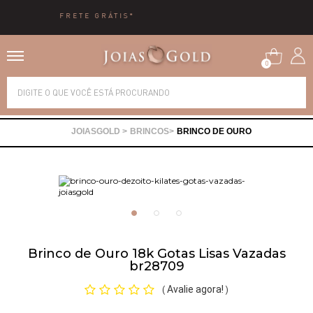
10X SEM JUROS
0
Alianças
BRINCOS
BRINCO DE OURO
Anéis
Brincos
Correntes
Brinco de Ouro 18k Gotas Lisas Vazadas
br28709
Gargantilhas
Avalie agora!
(
)
Pingentes