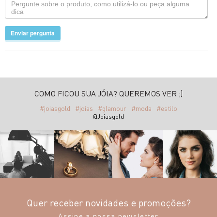
Enviar pergunta
COMO FICOU SUA JÓIA? QUEREMOS VER ;)
#joiasgold
#joias
#glamour
#moda
#estilo
@Joiasgold
Quer receber novidades e promoções?
Assine a nossa newsletter