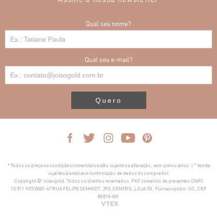
Qual seu nome?
Qual seu e-mail?
Quero
* Todos os preços e condições comerciais estão sujeitos a alteração, sem prévio aviso. | * Venda
sujeitas à análise e confirmação de dados do comprador.
Copyright © Joiasgold. Todos os direitos reservados. FKF comercio de presentes CNPJ
13.511.907/0001-67 RUA FELIPE SCHMIDT, 390, CENTRO, LOJA 50 , Florianópolis - SC, CEP
88010-001
VTEX