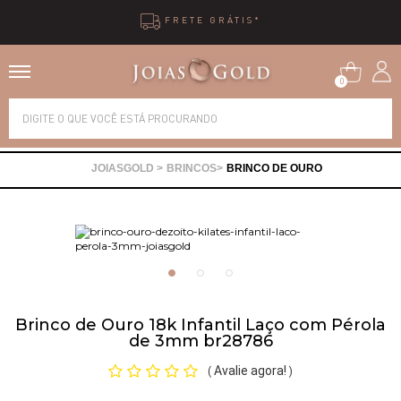
FRETE GRÁTIS*
0
Alianças
BRINCOS
BRINCO DE OURO
Anéis
Brincos
Correntes
Brinco de Ouro 18k Infantil Laço com Pérola
de 3mm br28786
Gargantilhas
Avalie agora!
(
)
Pingentes