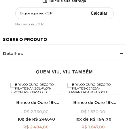
Calcule sua entrega
Calcular
Não sei meu CEP
SOBRE O PRODUTO
Detalhes
QUEM VIU, VIU TAMBÉM
Brinco de Ouro 18k
Brinco de Ouro 18k
mm
Anzol Flor com Zircônias
Cereja Diamantada
R$ 2.760,00
R$ 1.830,00
br29517
br29506
10x
de
R$ 248,40
10x
de
R$ 164,70
R$ 2.484,00
R$ 1.647,00