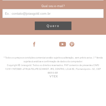
Qual seu e-mail?
Quero
* Todos os preços e condições comerciais estão sujeitos a alteração, sem prévio aviso. | * Venda
sujeitas à análise e confirmação de dados do comprador.
Copyright © Joiasgold. Todos os direitos reservados. FKF comercio de presentes CNPJ
13.511.907/0001-67 RUA FELIPE SCHMIDT, 390, CENTRO, LOJA 50 , Florianópolis - SC, CEP
88010-001
VTEX