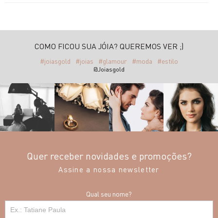
COMO FICOU SUA JÓIA? QUEREMOS VER ;)
#joiasgold
#joias
#glamour
#moda
#estilo
@Joiasgold
Quer receber novidades e promoções?
Assine a nossa newsletter
Qual seu nome?