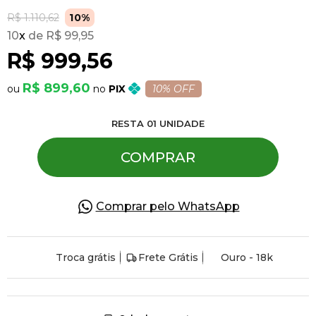
R$ 1.110,62
10%
10
x
R$ 99,95
Pulseiras
R$ 999,56
Piercing
R$ 899,60
PIX
10% OFF
RESTA
01
UNIDADE
Pedras Preciosas
COMPRAR
Presente
Comprar pelo WhatsApp
OFERTAS
Troca grátis
Frete Grátis
Ouro - 18k