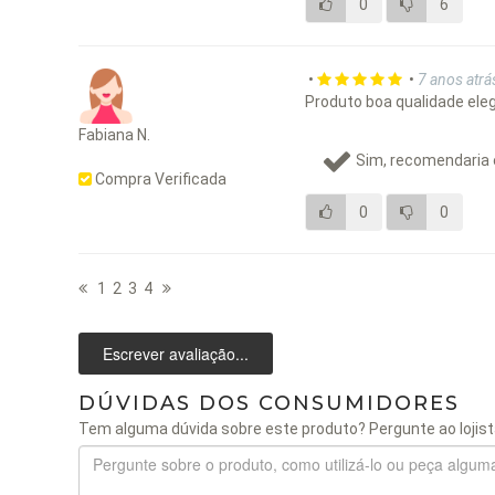
0
6
•
•
7 anos atrá
Produto boa qualidade eleg
Fabiana N.
Sim, recomendaria 
Compra Verificada
0
0
1
2
3
4
Escrever avaliação...
DÚVIDAS DOS CONSUMIDORES
Tem alguma dúvida sobre este produto? Pergunte ao lojist