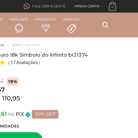
MINHA CONTA
FALE COM A GENTE
0
S
PIERCINGS
PRESENTES
OFERTAS
COS
BRINCO DE OURO
uro 18k Símbolo do Infinito br21374
17 Avaliações
(
)
83
19%
57
 110,95
,61
PIX
10% OFF
NIDADE
S