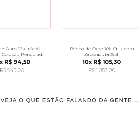
de Ouro 18k Infantil
Brinco de Ouro 18k Cruz com
e Coração Pendurado
Zircônias br29511
br29495
x R$ 94,50
10x R$ 105,30
R$ 945,00
R$ 1.053,00
VEJA O QUE ESTÃO FALANDO DA GENTE...