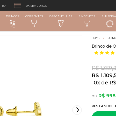
TIS*
10X SEM JUROS
BRINCOS
CORRENTES
GARGANTILHAS
PINGENTES
PULSEIRA
BRIN
Brinco de O
R$ 1.369,
R$ 1.109,
10
x
R$
R$ 998
RESTA
M
02
U