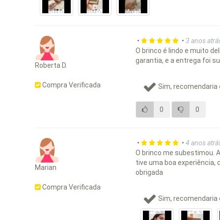
•
•
3 anos atrá
O brinco é lindo e muito de
garantia, e a entrega foi su
Roberta D.
Compra Verificada
Sim, recomendaria 
0
0
•
•
4 anos atrá
O brinco me subestimou. A
tive uma boa experiência, 
Marian
obrigada
Compra Verificada
Sim, recomendaria 