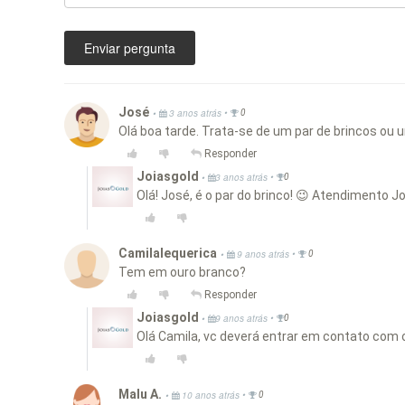
Enviar pergunta
José
•
•
3 anos atrás
0
Olá boa tarde. Trata-se de um par de brincos ou
Responder
Joiasgold
•
•
3 anos atrás
0
Olá! José, é o par do brinco! 😉 Atendimento J
Camilalequerica
•
•
9 anos atrás
0
Tem em ouro branco?
Responder
Joiasgold
•
•
9 anos atrás
0
Olá Camila, vc deverá entrar em contato com
Malu A.
•
•
10 anos atrás
0