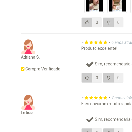
0
0
•
•
6 anos atrá
Produto excelente!
Adriana S.
Sim, recomendaria 
Compra Verificada
0
0
•
•
7 anos atrá
Eles enviaram muito rapida
Letícia
Sim, recomendaria 