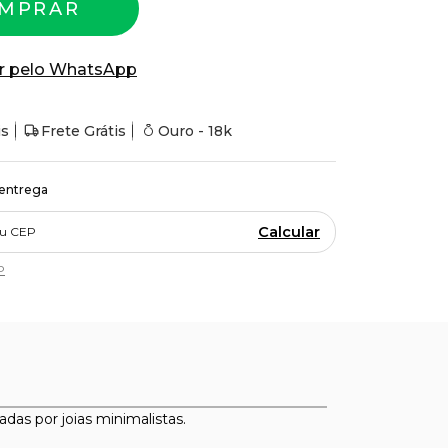
MPRAR
r pelo WhatsApp
is
Frete Grátis
Ouro - 18k
 entrega
Calcular
P
das por joias minimalistas.