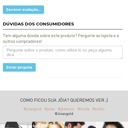
Escrever avaliação...
DÚVIDAS DOS CONSUMIDORES
Tem alguma dúvida sobre este produto? Pergunte ao lojista e a
outros compradores!
Enviar pergunta
COMO FICOU SUA JÓIA? QUEREMOS VER ;)
#joiasgold
#joias
#glamour
#moda
#estilo
@Joiasgold