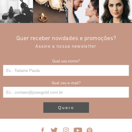
Quer receber novidades e promoções?
Assine a nossa newsletter
Qual seu nome?
Qual seu e-mail?
Quero