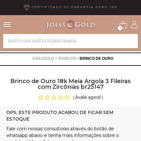
CERTIFICADO DE GARANTIA OURO 18K
0
Alianças
BRINCOS
BRINCO DE OURO
Anéis
Brinco de Ouro 18k Meia Argola 3 Fileiras
Brincos
com Zircônias br25147
Avalie agora!
(
)
Correntes
Gargantilhas
Pingentes