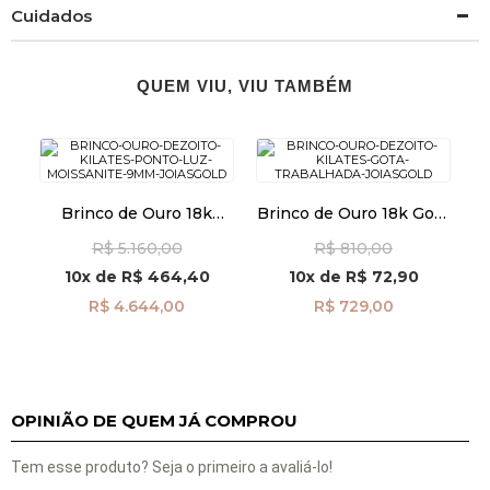
Cuidados
QUEM VIU, VIU TAMBÉM
Brinco de Ouro 18k
Brinco de Ouro 18k Gota
Ponto de Luz
Trabalhada br29520
R$ 5.160,00
R$ 810,00
Moissanite de 9mm
br29008
10x
de
R$ 464,40
10x
de
R$ 72,90
R$ 4.644,00
R$ 729,00
OPINIÃO DE QUEM JÁ COMPROU
Tem esse produto? Seja o primeiro a avaliá-lo!