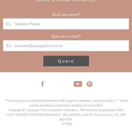
Qual seu nome?
Qual seu e-mail?
Quero
* Todos os preços e condições comerciais estão sujeitos a alteração, sem prévio aviso. | * Venda
sujeitas à análise e confirmação de dados do comprador.
Copyright © Joiasgold. Todos os direitos reservados. FKF comercio de presentes CNPJ
13.511.907/0001-67 RUA FELIPE SCHMIDT, 390, CENTRO, LOJA 50 , Florianópolis - SC, CEP
88010-001
VTEX