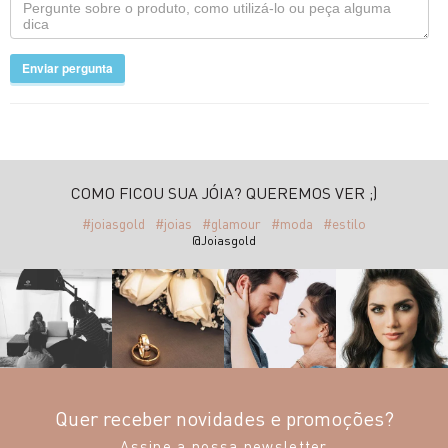
Enviar pergunta
COMO FICOU SUA JÓIA? QUEREMOS VER ;)
#joiasgold
#joias
#glamour
#moda
#estilo
@Joiasgold
Quer receber novidades e promoções?
Assine a nossa newsletter