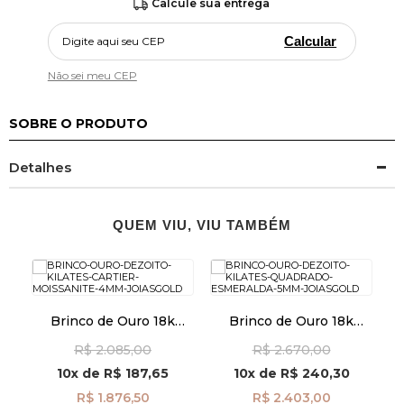
Calcule sua entrega
Calcular
Não sei meu CEP
SOBRE O PRODUTO
Detalhes
QUEM VIU, VIU TAMBÉM
Brinco de Ouro 18k
Brinco de Ouro 18k
Cartier Moissanite de
Quadrado com
R$ 2.085,00
R$ 2.670,00
4mm br29148
Esmeralda de 5mm
Zi
br29490
10x
de
R$ 187,65
10x
de
R$ 240,30
R$ 1.876,50
R$ 2.403,00