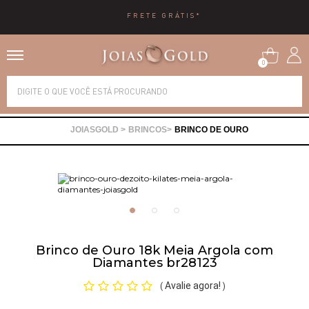
10X SEM JUROS
0
Alianças
BRINCOS
BRINCO DE OURO
Anéis
Brincos
Correntes
Brinco de Ouro 18k Meia Argola com
Diamantes br28123
Gargantilhas
Avalie agora!
(
)
Pingentes