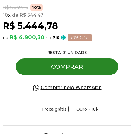
R$ 6.049,76
10%
10
x
R$ 544,47
Pulseiras
R$ 5.444,78
Piercing
R$ 4.900,30
PIX
10% OFF
RESTA
01
UNIDADE
Pedras Preciosas
COMPRAR
Presente
Comprar pelo WhatsApp
OFERTAS
Troca grátis
Ouro - 18k