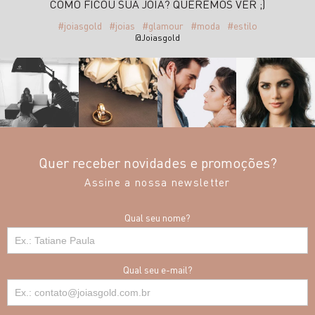
COMO FICOU SUA JÓIA? QUEREMOS VER ;)
#joiasgold
#joias
#glamour
#moda
#estilo
@Joiasgold
Quer receber novidades e promoções?
Assine a nossa newsletter
Qual seu nome?
Qual seu e-mail?