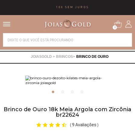
10X SEM JUROS
0
Alianças
BRINCOS
BRINCO DE OURO
Anéis
Brincos
Correntes
Brinco de Ouro 18k Meia Argola com Zircônia
br22624
Gargantilhas
9 Avaliações
(
)
Pingentes