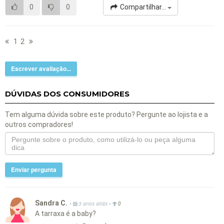
0
0
Compartilhar...
1
2
Escrever avaliação...
DÚVIDAS DOS CONSUMIDORES
Tem alguma dúvida sobre este produto? Pergunte ao lojista e a
outros compradores!
Enviar pergunta
Sandra C.
•
•
3 anos atrás
0
A tarraxa é a baby?