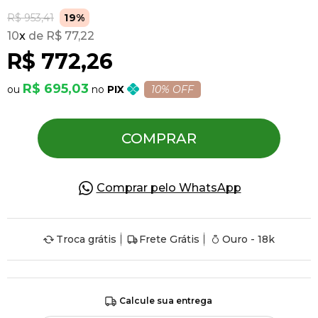
R$ 953,41
19%
10
x
R$ 77,22
Pulseiras
R$ 772,26
Piercing
R$ 695,03
PIX
10% OFF
Pedras Preciosas
COMPRAR
Presente
Comprar pelo WhatsApp
OFERTAS
Troca grátis
Frete Grátis
Ouro - 18k
Calcule sua entrega