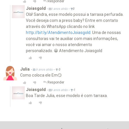
Responder
Joiasgold
•
•
3 anos atrás
0
Olá! Sandra, esse modelo possui a tarraxa perfurada.
Você deseja com a press baby? Entre em contato
através do WhatsApp clicando no link
http://bit.ly/AtendimentoJoiasgold.
Uma de nossas
consultoras vai te auxiliar com mais informações,
você vai amar o nosso atendimento
personalizado. 😀 Atendimento Joiasgold
Julia
•
•
9 anos atrás
0
Como coloca ele Em😏
Responder
Joiasgold
•
•
9 anos atrás
-1
Boa Tarde Julia, esse modelo é com tarraxa.