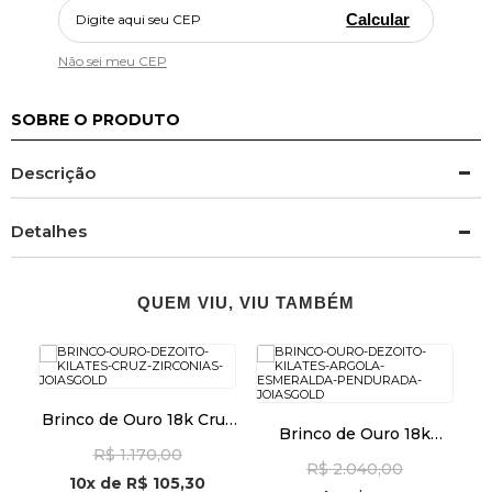
Calcular
Não sei meu CEP
SOBRE O PRODUTO
Descrição
Detalhes
QUEM VIU, VIU TAMBÉM
Brinco de Ouro 18k Cruz
Brinco de Ouro 18k
so
com Zircônias br29511
Argola com Esmeralda
R$ 1.170,00
R$ 2.040,00
Pendurada br29477
10x
de
R$ 105,30