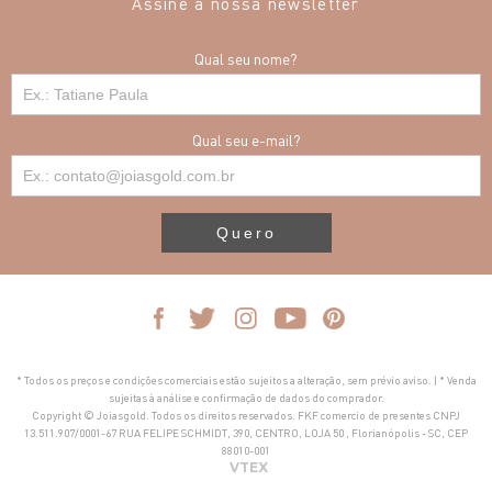
Assine a nossa newsletter
Qual seu nome?
Qual seu e-mail?
Quero
* Todos os preços e condições comerciais estão sujeitos a alteração, sem prévio aviso. | * Venda
sujeitas à análise e confirmação de dados do comprador.
Copyright © Joiasgold. Todos os direitos reservados. FKF comercio de presentes CNPJ
13.511.907/0001-67 RUA FELIPE SCHMIDT, 390, CENTRO, LOJA 50 , Florianópolis - SC, CEP
88010-001
VTEX