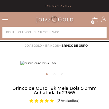
10X SEM JUROS
0
Alianças
BRINCOS
BRINCO DE OURO
Anéis
Brincos
Correntes
Brinco de Ouro 18k Meia Bola 5,0mm
Achatada br23365
Gargantilhas
2 Avaliações
(
)
Pingentes