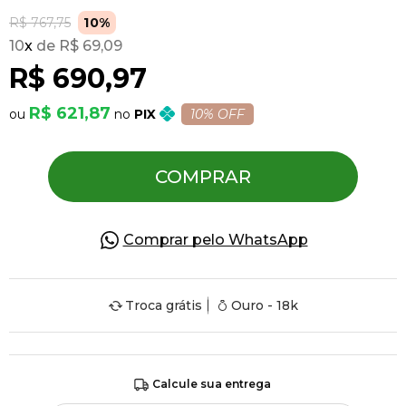
R$ 767,75
10%
10
x
R$ 69,09
Pulseiras
R$ 690,97
Piercing
R$ 621,87
PIX
10% OFF
Pedras Preciosas
COMPRAR
Presente
Comprar pelo WhatsApp
OFERTAS
Troca grátis
Ouro - 18k
Calcule sua entrega