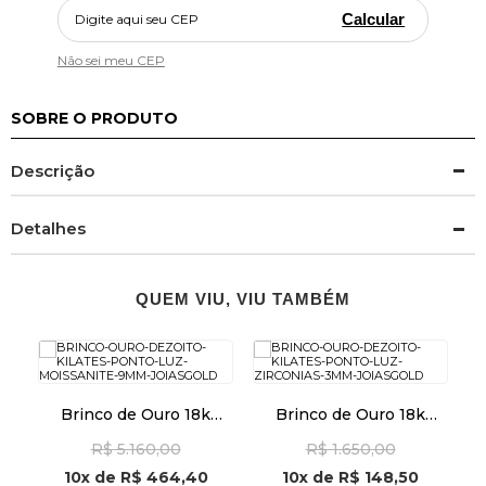
Calcular
Não sei meu CEP
SOBRE O PRODUTO
Descrição
Detalhes
QUEM VIU, VIU TAMBÉM
Brinco de Ouro 18k
Brinco de Ouro 18k
Ponto de Luz Moissanite
Ponto de Luz com
R$ 5.160,00
R$ 1.650,00
de 9mm br29008
Zircônias de 3mm
br29288
10x
de
R$ 464,40
10x
de
R$ 148,50