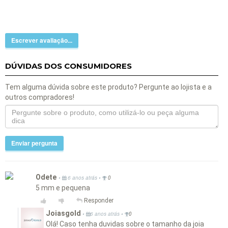
Escrever avaliação...
DÚVIDAS DOS CONSUMIDORES
Tem alguma dúvida sobre este produto? Pergunte ao lojista e a
outros compradores!
Enviar pergunta
Odete
•
•
6 anos atrás
0
5 mm e pequena
Responder
Joiasgold
•
•
6 anos atrás
0
Olá! Caso tenha duvidas sobre o tamanho da joia