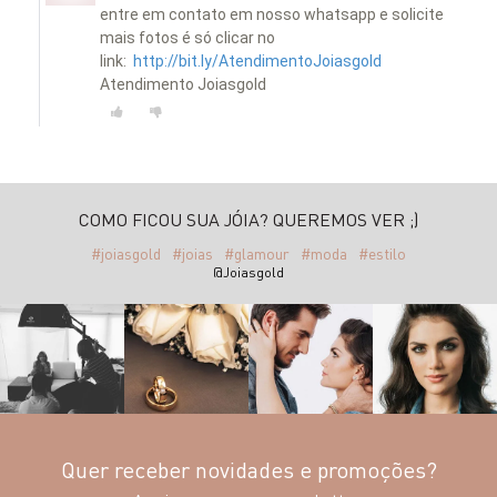
entre em contato em nosso whatsapp e solicite
mais fotos é só clicar no
link:
http://bit.ly/AtendimentoJoiasgold
Atendimento Joiasgold
COMO FICOU SUA JÓIA? QUEREMOS VER ;)
#joiasgold
#joias
#glamour
#moda
#estilo
@Joiasgold
Quer receber novidades e promoções?