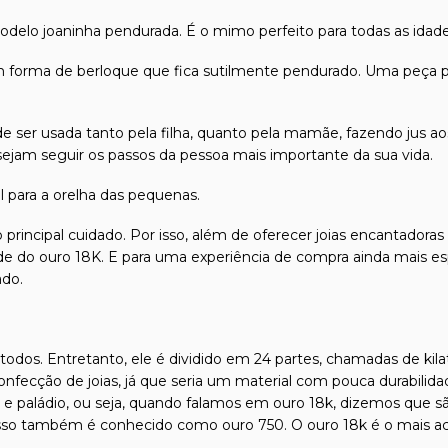
delo joaninha pendurada. É o mimo perfeito para todas as idade
em forma de berloque que fica sutilmente pendurado. Uma peça 
de ser usada tanto pela filha, quanto pela mamãe, fazendo jus ao
jam seguir os passos da pessoa mais importante da sua vida.
al para a orelha das pequenas.
 principal cuidado. Por isso, além de oferecer joias encantadora
dade do ouro 18K. E para uma experiência de compra ainda mais es
ado.
odos. Entretanto, ele é dividido em 24 partes, chamadas de kilat
confecção de joias, já que seria um material com pouca durabilida
l e paládio, ou seja, quando falamos em ouro 18k, dizemos que s
isso também é conhecido como ouro 750. O ouro 18k é o mais ace