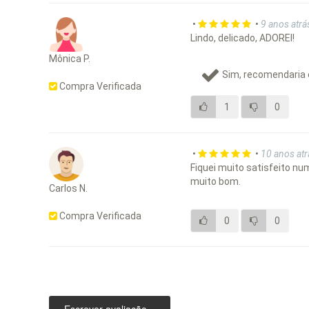
•
•
9 anos atrá
Lindo, delicado, ADOREI!
Mônica P.
Sim, recomendaria 
Compra Verificada
1
0
•
•
10 anos atr
Fiquei muito satisfeito nu
muito bom.
Carlos N.
Compra Verificada
0
0
Escrever avaliação...