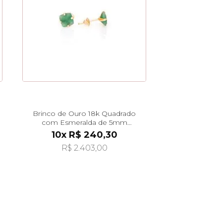
Brinco de Ouro 18k Quadrado
com Esmeralda de 5mm
br29490
10x R$ 240,30
R$ 2.403,00