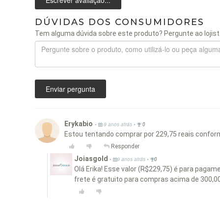
DÚVIDAS DOS CONSUMIDORES
Tem alguma dúvida sobre este produto? Pergunte ao lojist
Enviar pergunta
Erykabio
•
•
9 anos atrás
0
Estou tentando comprar por 229,75 reais conform
Responder
Joiasgold
•
•
9 anos atrás
0
Olá Erika! Esse valor (R$229,75) é para pagam
frete é gratuito para compras acima de 300,0