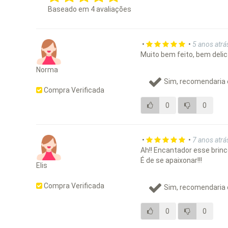
Baseado em
4
avaliações
•
•
5 anos atrá
Muito bem feito, bem delica
Norma
Sim, recomendaria 
Compra Verificada
0
0
•
•
7 anos atrá
Ah!! Encantador esse brinco
É de se apaixonar!!!
Elis
Compra Verificada
Sim, recomendaria 
0
0