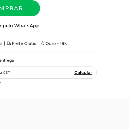
MPRAR
r pelo WhatsApp
is
Frete Grátis
Ouro - 18k
 entrega
Calcular
P