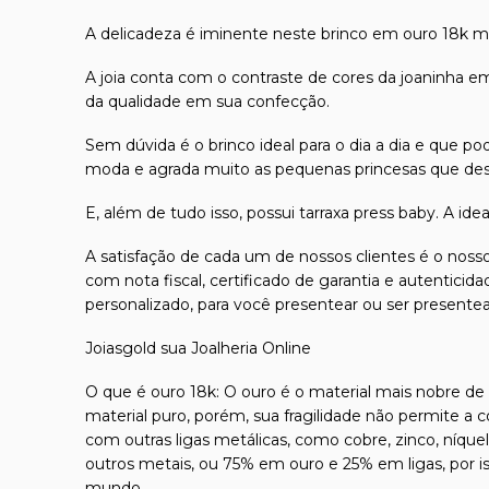
A delicadeza é iminente neste brinco em ouro 18k mo
A joia conta com o contraste de cores da joaninha 
da qualidade em sua confecção.
Sem dúvida é o brinco ideal para o dia a dia e que po
moda e agrada muito as pequenas princesas que dese
E, além de tudo isso, possui tarraxa press baby. A ide
A satisfação de cada um de nossos clientes é o nosso
com nota fiscal, certificado de garantia e autentici
personalizado, para você presentear ou ser presente
Joiasgold sua Joalheria Online
O que é ouro 18k: O ouro é o material mais nobre de t
material puro, porém, sua fragilidade não permite a 
com outras ligas metálicas, como cobre, zinco, níque
outros metais, ou 75% em ouro e 25% em ligas, por 
mundo.