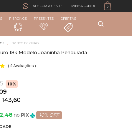
MINHA CONTA
FALE COM A GENTE
0
S
PIERCINGS
PRESENTES
OFERTAS
COS
BRINCO DE OURO
Ouro 18k Modelo Joaninha Pendurada
4 Avaliações
(
)
65
10%
,09
 143,60
92,48
PIX
10% OFF
DADE