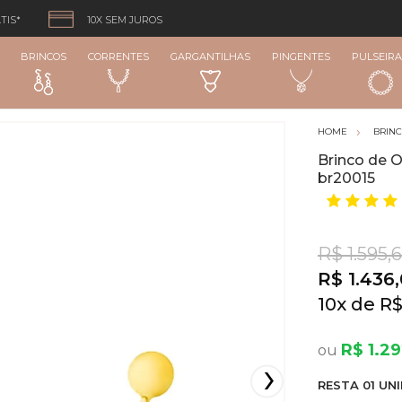
TIS*
10X SEM JUROS
BRINCOS
CORRENTES
GARGANTILHAS
PINGENTES
PULSEIRA
BRIN
Brinco de 
br20015
R$ 1.595,
R$ 1.436
10
x
R$
R$ 1.2
RESTA
01
UNI