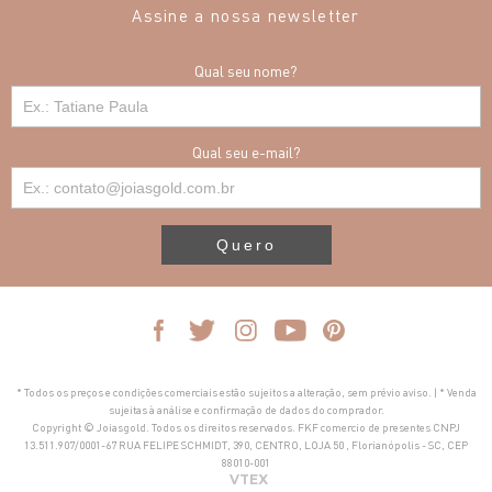
Assine a nossa newsletter
Qual seu nome?
Qual seu e-mail?
Quero
* Todos os preços e condições comerciais estão sujeitos a alteração, sem prévio aviso. | * Venda
sujeitas à análise e confirmação de dados do comprador.
Copyright © Joiasgold. Todos os direitos reservados. FKF comercio de presentes CNPJ
13.511.907/0001-67 RUA FELIPE SCHMIDT, 390, CENTRO, LOJA 50 , Florianópolis - SC, CEP
88010-001
VTEX