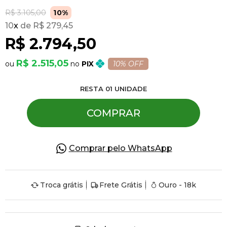
R$ 3.105,00
10%
10
x
R$ 279,45
Pulseiras
R$ 2.794,50
Piercing
R$ 2.515,05
PIX
10% OFF
RESTA
01
UNIDADE
Pedras Preciosas
COMPRAR
Presente
Comprar pelo WhatsApp
OFERTAS
Troca grátis
Frete Grátis
Ouro - 18k