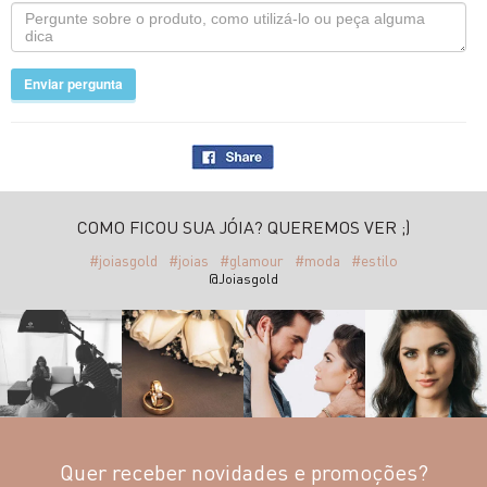
Enviar pergunta
COMO FICOU SUA JÓIA? QUEREMOS VER ;)
#joiasgold
#joias
#glamour
#moda
#estilo
@Joiasgold
Quer receber novidades e promoções?