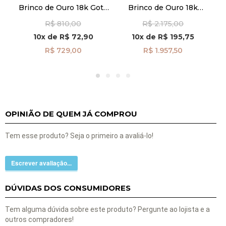
Brinco de Ouro 18k Gota
Brinco de Ouro 18k
B
Trabalhada br29520
Argola Fio Liso Redondo
R$ 810,00
R$ 2.175,00
Mini br29466
10x
de
R$ 72,90
10x
de
R$ 195,75
R$ 729,00
R$ 1.957,50
OPINIÃO DE QUEM JÁ COMPROU
Tem esse produto? Seja o primeiro a avaliá-lo!
Escrever avaliação...
DÚVIDAS DOS CONSUMIDORES
Tem alguma dúvida sobre este produto? Pergunte ao lojista e a
outros compradores!