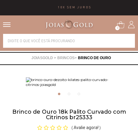
10X SEM JUROS
0
Alianças
BRINCOS
BRINCO DE OURO
Anéis
Brincos
Correntes
Brinco de Ouro 18k Palito Curvado com
Citrinos br25333
Gargantilhas
Avalie agora!
(
)
Pingentes