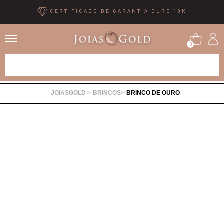
CERTIFICADO DE GARANTIA OURO 18K
0
Alianças
BRINCOS
BRINCO DE OURO
Anéis
Brincos
Correntes
Gargantilhas
Pingentes