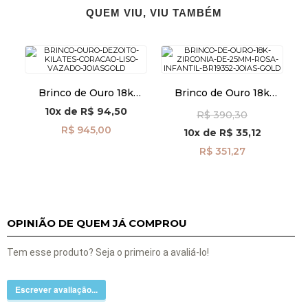
QUEM VIU, VIU TAMBÉM
Brinco de Ouro 18k
Brinco de Ouro 18k
Coração Liso Vazado
Zircônia Rosa de 2,5mm
10x
de
R$ 94,50
R$ 390,30
br29174
Infantil br19352
R$ 945,00
10x
de
R$ 35,12
R$ 351,27
OPINIÃO DE QUEM JÁ COMPROU
Tem esse produto? Seja o primeiro a avaliá-lo!
Escrever avaliação...