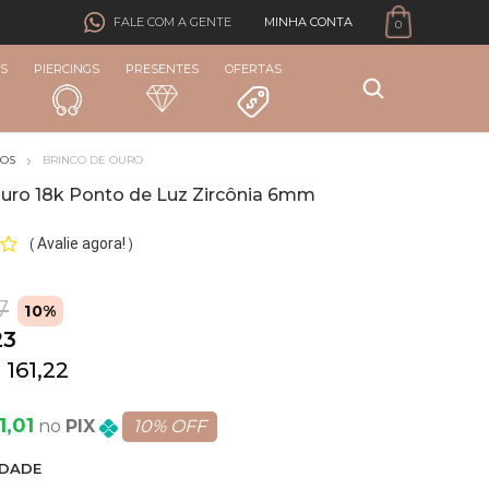
MINHA CONTA
FALE COM A GENTE
0
S
PIERCINGS
PRESENTES
OFERTAS
COS
BRINCO DE OURO
Ouro 18k Ponto de Luz Zircônia 6mm
Avalie agora!
(
)
7
10%
23
 161,22
1,01
PIX
10% OFF
DADE