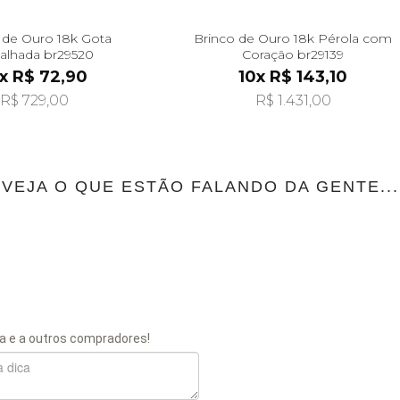
 de Ouro 18k Gota
Brinco de Ouro 18k Pérola com
balhada br29520
Coração br29139
x R$ 72,90
10x R$ 143,10
R$ 729,00
R$ 1.431,00
VEJA O QUE ESTÃO FALANDO DA GENTE...
a e a outros compradores!