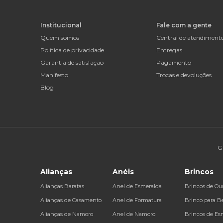
Institucional
Fale com a gente
Quem somos
Central de atendiment
Política de privacidade
Entregas
Garantia de satisfação
Pagamento
Manifesto
Trocas e devoluções
Blog
G
Alianças
Anéis
Brincos
Alianças Baratas
Anel de Esmeralda
Brincos de Ou
Alianças de Casamento
Anel de Formatura
Brinco para B
Alianças de Namoro
Anel de Namoro
Brincos de Es