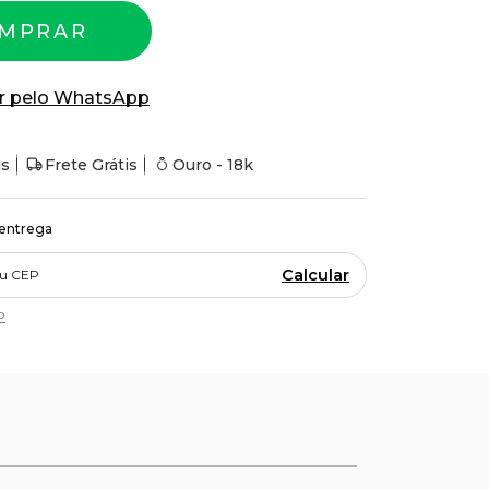
MPRAR
r pelo WhatsApp
is
Frete Grátis
Ouro - 18k
 entrega
Calcular
P