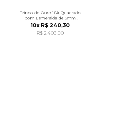
Brinco de Ouro 18k Quadrado
com Esmeralda de 5mm
br29490
10x R$ 240,30
R$ 2.403,00