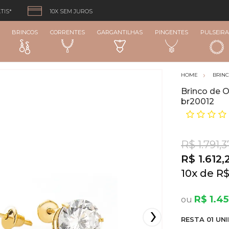
TIS*
10X SEM JUROS
BRINCOS
CORRENTES
GARGANTILHAS
PINGENTES
PULSEIRA
BRIN
Brinco de 
br20012
R$ 1.791,3
R$ 1.612,
10
x
R$
R$ 1.45
RESTA
01
UNI