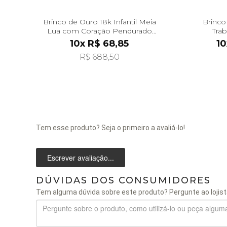
Brinco de Ouro 18k Infantil Meia
Brinco
Lua com Coração Pendurado
Tra
br29493
10x R$ 68,85
10
R$ 688,50
Tem esse produto? Seja o primeiro a avaliá-lo!
Escrever avaliação...
DÚVIDAS DOS CONSUMIDORES
Tem alguma dúvida sobre este produto? Pergunte ao lojist