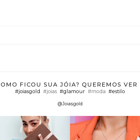
COMO FICOU SUA JÓIA? QUEREMOS VER ;
#joiasgold
#joias
#glamour
#moda
#estilo
@Joiasgold