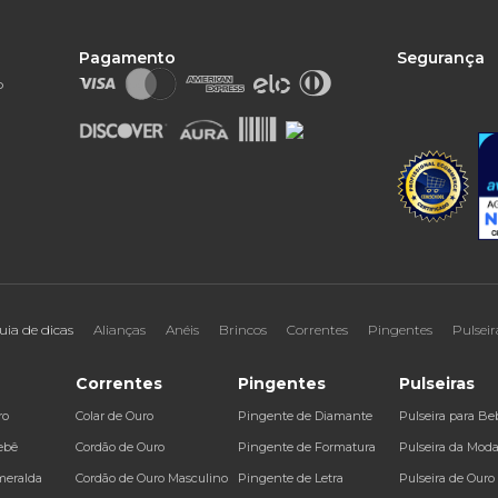
Pagamento
Segurança
o
uia de dicas
Alianças
Anéis
Brincos
Correntes
Pingentes
Pulseir
Correntes
Pingentes
Pulseiras
ro
Colar de Ouro
Pingente de Diamante
Pulseira para Be
ebê
Cordão de Ouro
Pingente de Formatura
Pulseira da Mod
meralda
Cordão de Ouro Masculino
Pingente de Letra
Pulseira de Ouro