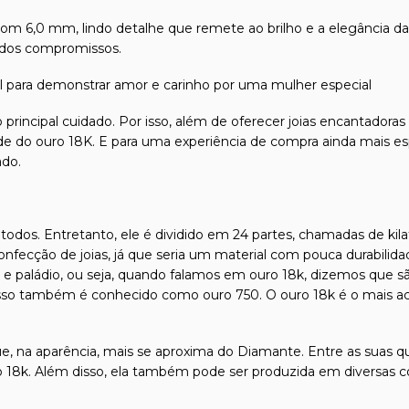
om 6,0 mm, lindo detalhe que remete ao brilho e a elegância das
ados compromissos.
eal para demonstrar amor e carinho por uma mulher especial
 principal cuidado. Por isso, além de oferecer joias encantadora
dade do ouro 18K. E para uma experiência de compra ainda mais es
ado.
odos. Entretanto, ele é dividido em 24 partes, chamadas de kilat
confecção de joias, já que seria um material com pouca durabilida
l e paládio, ou seja, quando falamos em ouro 18k, dizemos que s
isso também é conhecido como ouro 750. O ouro 18k é o mais ace
e, na aparência, mais se aproxima do Diamante. Entre as suas qu
o 18k. Além disso, ela também pode ser produzida em diversas c