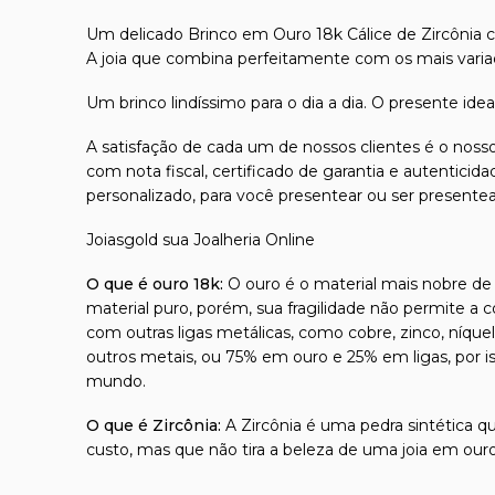
Um delicado Brinco em Ouro 18k Cálice de Zircônia c
A joia que combina perfeitamente com os mais vari
Um brinco lindíssimo para o dia a dia. O presente id
A satisfação de cada um de nossos clientes é o nosso
com nota fiscal, certificado de garantia e autentici
personalizado, para você presentear ou ser presente
Joiasgold sua Joalheria Online
O que é ouro 18k:
O ouro é o material mais nobre de t
material puro, porém, sua fragilidade não permite a 
com outras ligas metálicas, como cobre, zinco, níque
outros metais, ou 75% em ouro e 25% em ligas, por 
mundo.
O que é Zircônia:
A Zircônia é uma pedra sintética qu
custo, mas que não tira a beleza de uma joia em our