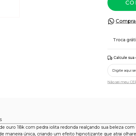
CO
Compra
Troca grát
Calcule sua
Não sei meu CE
s
de ouro 18k com pedra iolita redonda realçando sua beleza com 
uz de maneira única, criando um efeito hipnotizante que atrai ol