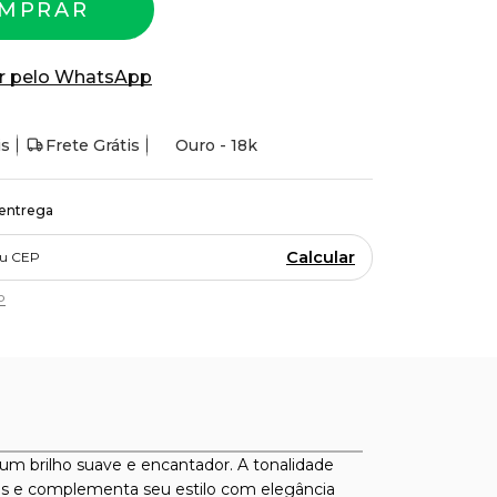
MPRAR
r pelo WhatsApp
is
Frete Grátis
Ouro - 18k
 entrega
Calcular
P
um brilho suave e encantador. A tonalidade
hares e complementa seu estilo com elegância