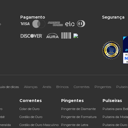
Pagamento
Segurança
o
uia de dicas
Alianças
Anéis
Brincos
Correntes
Pingentes
Pulseir
Correntes
Pingentes
Pulseiras
ro
Colar de Ouro
Pingente de Diamante
Pulseira para Be
ebê
Cordão de Ouro
Pingente de Formatura
Pulseira da Mod
meralda
Cordão de Ouro Masculino
Pingente de Letra
Pulseira de Ouro