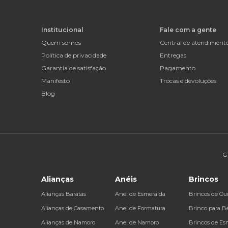
Institucional
Fale com a gente
Quem somos
Central de atendiment
Política de privacidade
Entregas
Garantia de satisfação
Pagamento
Manifesto
Trocas e devoluções
Blog
G
Alianças
Anéis
Brincos
Alianças Baratas
Anel de Esmeralda
Brincos de Ou
Alianças de Casamento
Anel de Formatura
Brinco para B
Alianças de Namoro
Anel de Namoro
Brincos de Es