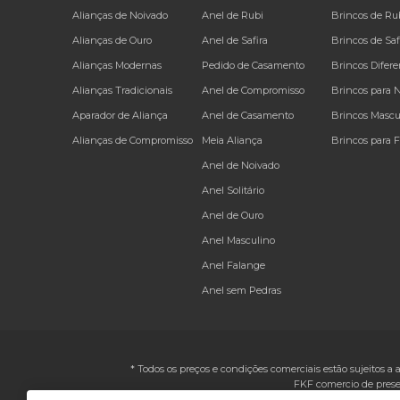
Alianças de Noivado
Anel de Rubi
Brincos de Ru
Alianças de Ouro
Anel de Safira
Brincos de Saf
Alianças Modernas
Pedido de Casamento
Brincos Difere
Alianças Tradicionais
Anel de Compromisso
Brincos para 
Aparador de Aliança
Anel de Casamento
Brincos Mascu
Alianças de Compromisso
Meia Aliança
Brincos para 
Anel de Noivado
Anel Solitário
Anel de Ouro
Anel Masculino
Anel Falange
Anel sem Pedras
* Todos os preços e condições comerciais estão sujeitos a 
FKF comercio de prese