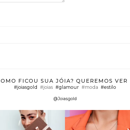
COMO FICOU SUA JÓIA? QUEREMOS VER ;
#joiasgold
#joias
#glamour
#moda
#estilo
@Joiasgold