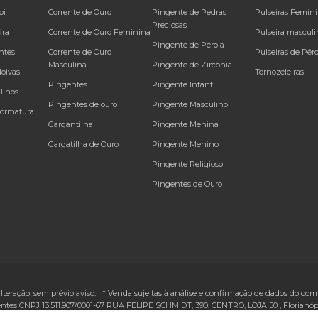
bi
Corrente de Ouro
Pingente de Pedras
Pulseiras Femin
Preciosas
ira
Corrente de Ouro Feminina
Pulseira masculi
Pingente de Pérola
ntes
Corrente de Ouro
Pulseiras de Péro
Masculina
Pingente de Zircônia
Noivas
Tornozeleiras
Pingentes
Pingente Infantil
linos
Pingentes de ouro
Pingente Masculino
Formatura
Gargantilha
Pingente Menina
Gargatilha de Ouro
Pingente Menino
Pingente Religioso
Pingentes de Ouro
alteração, sem prévio aviso. | * Venda sujeitas à análise e confirmação de dados do comp
ntes CNPJ 13.511.907/0001-67
RUA FELIPE SCHMIDT, 390, CENTRO, LOJA 50
,
Florianóp