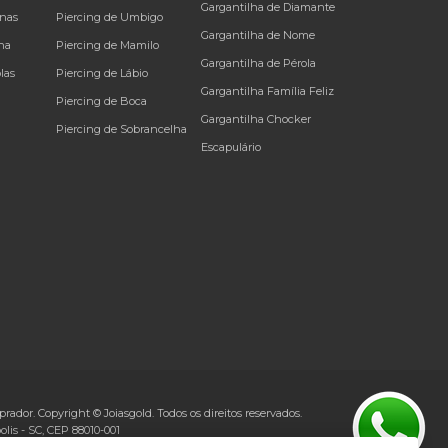
Gargantilha de Diamante
inas
Piercing de Umbigo
Gargantilha de Nome
na
Piercing de Mamilo
Gargantilha de Pérola
las
Piercing de Lábio
Gargantilha Família Feliz
Piercing de Boca
Gargantilha Chocker
Piercing de Sobrancelha
Escapulário
rador. Copyright © Joiasgold. Todos os direitos reservados.
olis
-
SC
, CEP
88010-001