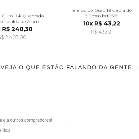
Brinco de Ouro 18k Bola de
e Ouro 18k Quadrado
3,0mm br10569
smeralda de 5mm
10x R$ 43,22
br29490
x R$ 240,30
R$ 432,21
$ 2.403,00
VEJA O QUE ESTÃO FALANDO DA GENTE...
a e a outros compradores!