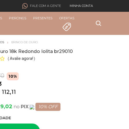
MINHA CONTA
FALE COM A GENTE
S
PIERCINGS
PRESENTES
OFERTAS
COS
BRINCO DE OURO
uro 18k Redondo Iolita br29010
Avalie agora!
(
)
70
10%
3
 112,11
09,02
PIX
10% OFF
DADE