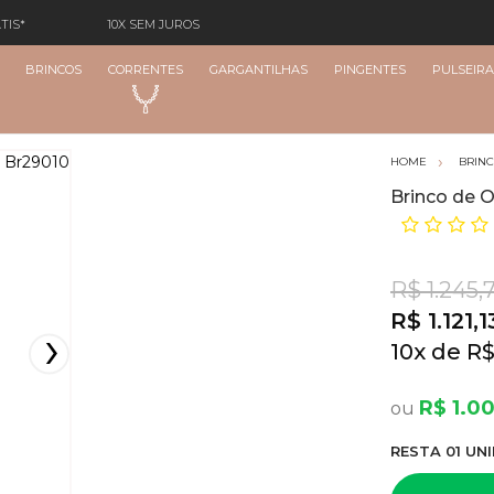
TIS*
10X SEM JUROS
BRINCOS
CORRENTES
GARGANTILHAS
PINGENTES
PULSEIRA
BRIN
Brinco de O
R$ 1.245,
R$ 1.121,1
10
x
R$
R$ 1.0
RESTA
01
UNI