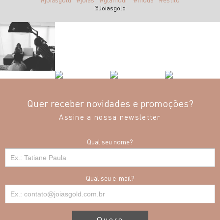
@Joiasgold
Quer receber novidades e promoções?
Assine a nossa newsletter
Qual seu nome?
Qual seu e-mail?
Quero