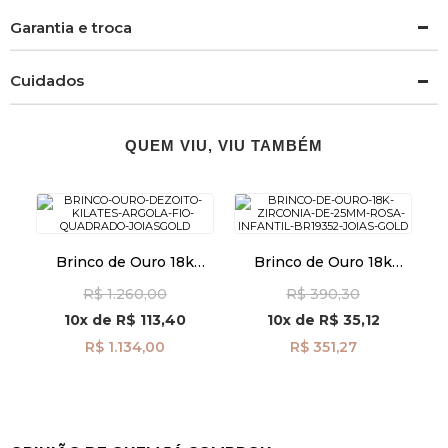
Garantia e troca
Cuidados
QUEM VIU, VIU TAMBÉM
Brinco de Ouro 18k
Brinco de Ouro 18k
Argola Fio Quadrado
Zircônia Rosa de 2,5mm
R$ 1.260,00
R$ 390,30
br29491
Infantil br19352
10x
de
R$ 113,40
10x
de
R$ 35,12
R$ 1.134,00
R$ 351,27