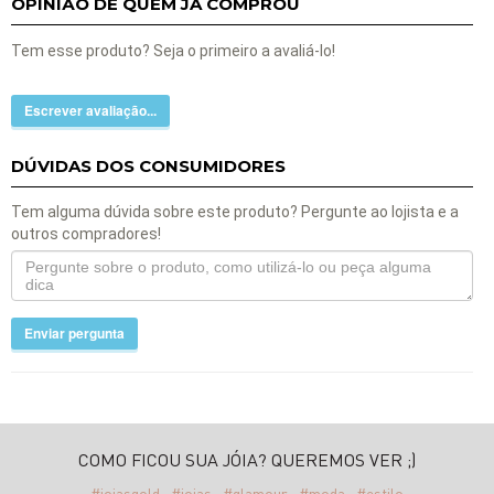
OPINIÃO DE QUEM JÁ COMPROU
Tem esse produto? Seja o primeiro a avaliá-lo!
Escrever avaliação...
DÚVIDAS DOS CONSUMIDORES
Tem alguma dúvida sobre este produto? Pergunte ao lojista e a
outros compradores!
Enviar pergunta
COMO FICOU SUA JÓIA? QUEREMOS VER ;)
#joiasgold
#joias
#glamour
#moda
#estilo