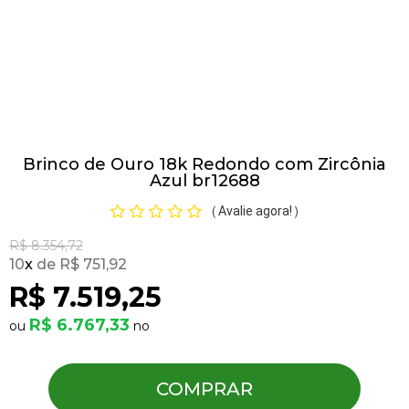
Pulseiras
Piercing
Brinco de Ouro 18k Redondo com Zircônia
Pedras Preciosas
Azul br12688
Avalie agora!
(
)
Presente
R$ 8.354,72
10
x
R$ 751,92
OFERTAS
R$ 7.519,25
R$ 6.767,33
COMPRAR