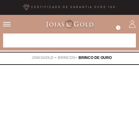
CERTIFICADO DE GARANTIA OURO 18K
0
Alianças
BRINCOS
BRINCO DE OURO
Anéis
Brincos
Correntes
Gargantilhas
Pingentes