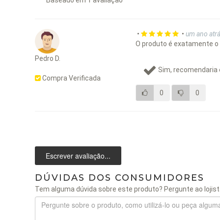
Baseado em
1
avaliação
•
•
um ano atr
O produto é exatamente o 
Pedro D.
Sim, recomendaria 
Compra Verificada
0
0
Escrever avaliação...
DÚVIDAS DOS CONSUMIDORES
Tem alguma dúvida sobre este produto? Pergunte ao lojist