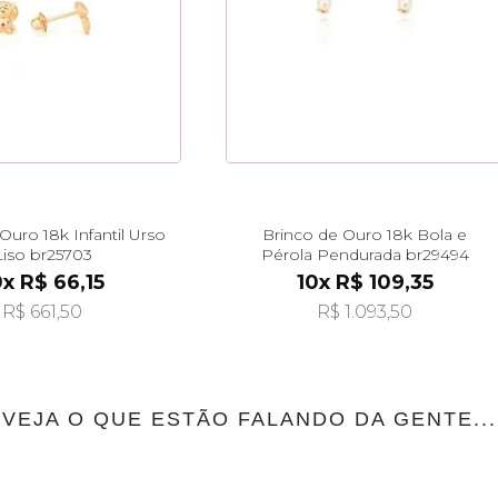
Ouro 18k Infantil Urso
Brinco de Ouro 18k Bola e
Liso br25703
Pérola Pendurada br29494
0x R$ 66,15
10x R$ 109,35
R$ 661,50
R$ 1.093,50
VEJA O QUE ESTÃO FALANDO DA GENTE...