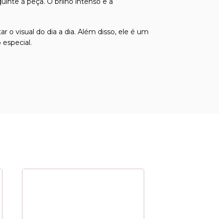
uinte à peça. O brilho intenso e a
o visual do dia a dia. Além disso, ele é um
especial.