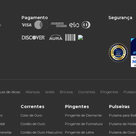
Pagamento
Segurança
o
uia de dicas
Alianças
Anéis
Brincos
Correntes
Pingentes
Pulseir
Correntes
Pingentes
Pulseiras
ro
Colar de Ouro
Pingente de Diamante
Pulseira para Be
ebê
Cordão de Ouro
Pingente de Formatura
Pulseira da Mod
meralda
Cordão de Ouro Masculino
Pingente de Letra
Pulseira de Ouro