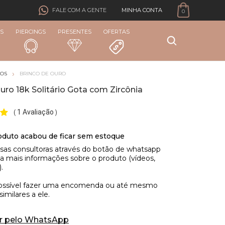
MINHA CONTA
FALE COM A GENTE
0
S
PIERCINGS
PRESENTES
OFERTAS
COS
BRINCO DE OURO
uro 18k Solitário Gota com Zircônia
1 Avaliação
(
)
r pelo WhatsApp