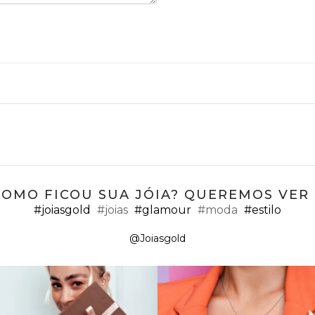
COMO FICOU SUA JÓIA? QUEREMOS VER ;
#joiasgold
#joias
#glamour
#moda
#estilo
@Joiasgold