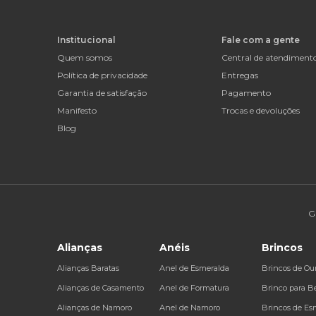
Institucional
Fale com a gente
Quem somos
Central de atendiment
Política de privacidade
Entregas
Garantia de satisfação
Pagamento
Manifesto
Trocas e devoluções
Blog
G
Alianças
Anéis
Brincos
Alianças Baratas
Anel de Esmeralda
Brincos de Ou
Alianças de Casamento
Anel de Formatura
Brinco para B
Alianças de Namoro
Anel de Namoro
Brincos de Es