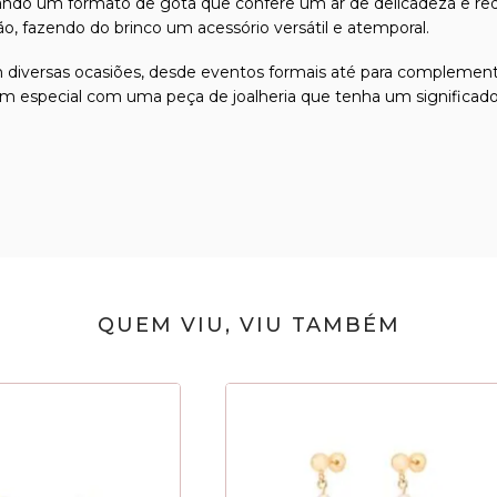
entando um formato de gota que confere um ar de delicadeza e req
ão, fazendo do brinco um acessório versátil e atemporal.
diversas ocasiões, desde eventos formais até para complementar 
m especial com uma peça de joalheria que tenha um significado 
QUEM VIU, VIU TAMBÉM