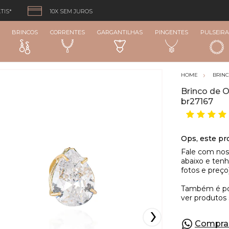
TIS*
10X SEM JUROS
BRINCOS
CORRENTES
GARGANTILHAS
PINGENTES
PULSEIRA
BRIN
Brinco de O
br27167
Compra