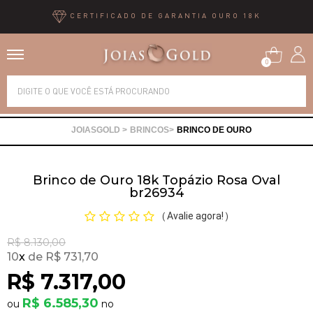
CERTIFICADO DE GARANTIA OURO 18K
0
Alianças
BRINCOS
BRINCO DE OURO
Anéis
Brinco de Ouro 18k Topázio Rosa Oval
Brincos
br26934
Avalie agora!
(
)
Correntes
R$ 8.130,00
10
x
R$ 731,70
Gargantilhas
R$ 7.317,00
R$ 6.585,30
Pingentes