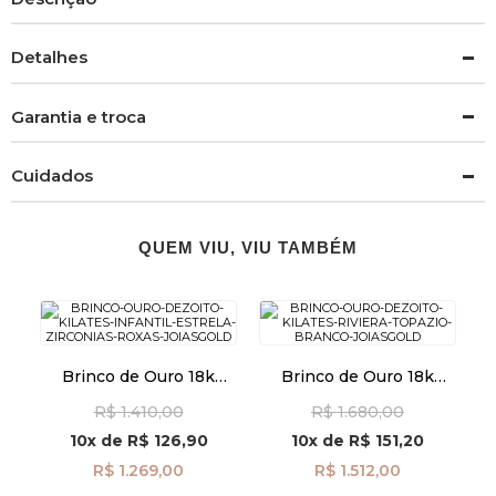
Detalhes
Garantia e troca
Cuidados
QUEM VIU, VIU TAMBÉM
Brinco de Ouro 18k
Brinco de Ouro 18k
Infantil Estrela com
Riviera Topázio Branco
R$ 1.410,00
R$ 1.680,00
Zircônias Roxas
br27776
br29526
10x
de
R$ 126,90
10x
de
R$ 151,20
R$ 1.269,00
R$ 1.512,00