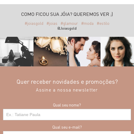
COMO FICOU SUA JÓIA? QUEREMOS VER ;)
#joiasgold
#joias
#glamour
#moda
#estilo
@Joiasgold
Quer receber novidades e promoções?
Assine a nossa newsletter
Qual seu nome?
Qual seu e-mail?