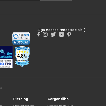
Siga nossas redes sociais ;)
as
Piercing
Gargantilha
bê
Piercing de Ouro
Gargantilha de Ouro