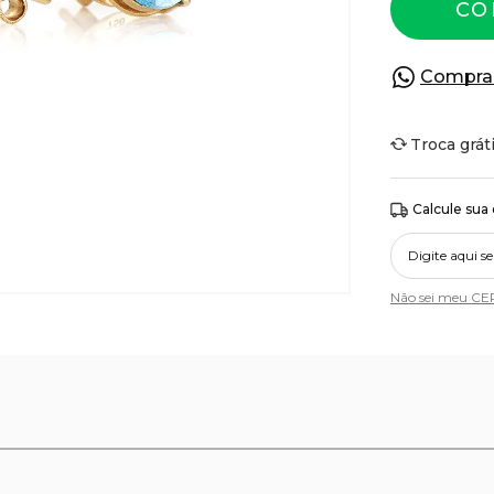
CO
Compra
Troca grát
Calcule sua
Não sei meu CE