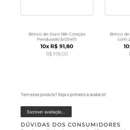
Brinco de Ouro 18k Coração
Brinco de 
Pendurado br29499
com Z
Pen
10x R$ 91,80
10
R$ 918,00
Tem esse produto? Seja o primeiro a avaliá-lo!
Escrever avaliação...
DÚVIDAS DOS CONSUMIDORES