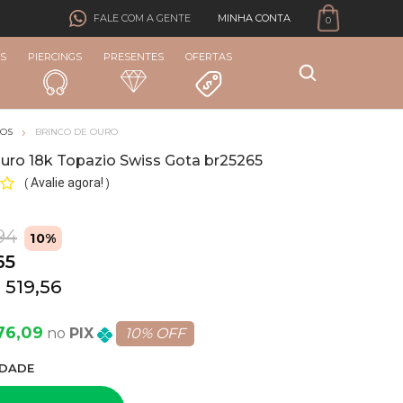
MINHA CONTA
FALE COM A GENTE
0
S
PIERCINGS
PRESENTES
OFERTAS
COS
BRINCO DE OURO
Ouro 18k Topazio Swiss Gota br25265
Avalie agora!
(
)
94
10%
65
 519,56
76,09
PIX
10% OFF
DADE