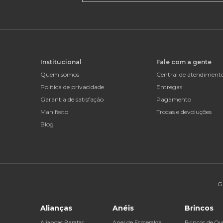
Institucional
Fale com a gente
Quem somos
Central de atendiment
Política de privacidade
Entregas
Garantia de satisfação
Pagamento
Manifesto
Trocas e devoluções
Blog
G
Alianças
Anéis
Brincos
Alianças Baratas
Anel de Esmeralda
Brincos de Ou