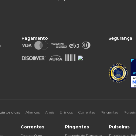
Pagamento
Segurança
o
uia de dicas
Alianças
Anéis
Brincos
Correntes
Pingentes
Pulseir
Correntes
Pingentes
Pulseiras
ro
Colar de Ouro
Pingente de Diamante
Pulseira para Be