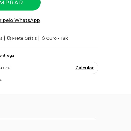
MPRAR
r pelo WhatsApp
is
Frete Grátis
Ouro - 18k
 entrega
Calcular
P