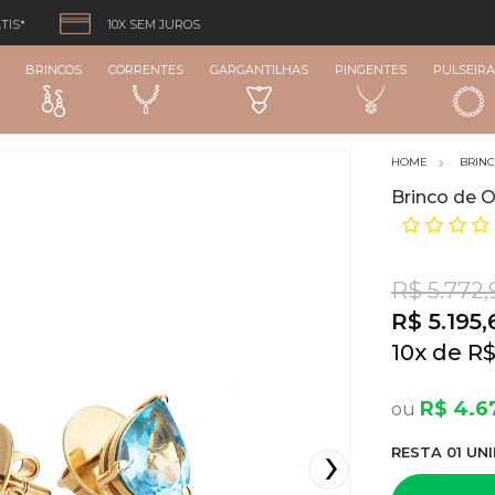
TIS*
10X SEM JUROS
BRINCOS
CORRENTES
GARGANTILHAS
PINGENTES
PULSEIRA
BRIN
Brinco de 
R$ 5.772,
R$ 5.195,
10
x
R$
R$ 4.6
RESTA
01
UNI