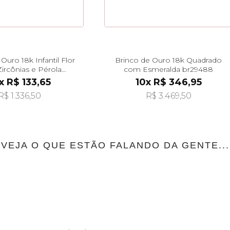
Ouro 18k Infantil Flor
Brinco de Ouro 18k Quadrado
ircônias e Pérola
com Esmeralda br29488
durada br29519
x R$ 133,65
10x R$ 346,95
R$ 1.336,50
R$ 3.469,50
VEJA O QUE ESTÃO FALANDO DA GENTE...