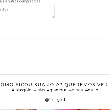
a e a outros compradores!
COMO FICOU SUA JÓIA? QUEREMOS VER ;
#joiasgold
#joias
#glamour
#moda
#estilo
@Joiasgold