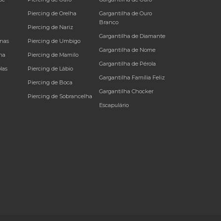
a
Piercing de Orelha
Gargantilha de Ouro
Branco
Piercing de Nariz
Gargantilha de Diamante
inas
Piercing de Umbigo
Gargantilha de Nome
na
Piercing de Mamilo
Gargantilha de Pérola
las
Piercing de Lábio
Gargantilha Família Feliz
Piercing de Boca
Gargantilha Chocker
Piercing de Sobrancelha
Escapulário