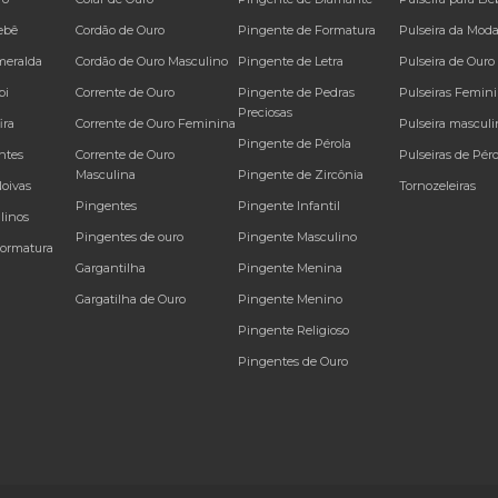
ebê
Cordão de Ouro
Pingente de Formatura
Pulseira da Mod
meralda
Cordão de Ouro Masculino
Pingente de Letra
Pulseira de Ouro
bi
Corrente de Ouro
Pingente de Pedras
Pulseiras Femin
Preciosas
ira
Corrente de Ouro Feminina
Pulseira masculi
Pingente de Pérola
ntes
Corrente de Ouro
Pulseiras de Péro
Masculina
Pingente de Zircônia
Noivas
Tornozeleiras
Pingentes
Pingente Infantil
linos
Pingentes de ouro
Pingente Masculino
Formatura
Gargantilha
Pingente Menina
Gargatilha de Ouro
Pingente Menino
Pingente Religioso
Pingentes de Ouro