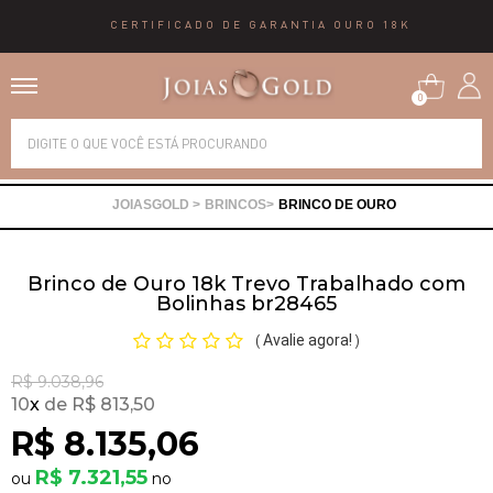
CERTIFICADO DE GARANTIA OURO 18K
0
Alianças
BRINCOS
BRINCO DE OURO
Anéis
Brinco de Ouro 18k Trevo Trabalhado com
Brincos
Bolinhas br28465
Avalie agora!
(
)
Correntes
R$ 9.038,96
10
x
R$ 813,50
Gargantilhas
R$ 8.135,06
R$ 7.321,55
Pingentes