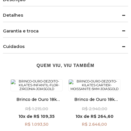
Detalhes
Garantia e troca
Cuidados
QUEM VIU, VIU TAMBÉM
Brinco de Ouro 18k
Brinco de Ouro 18k
Infantil Flor com
Cartier com Moissanite
R$ 1.215,00
R$ 2.940,00
Zircônia br29514
de 5mm br29516
10x
de
R$ 109,35
10x
de
R$ 264,60
R$ 1.093,50
R$ 2.646,00