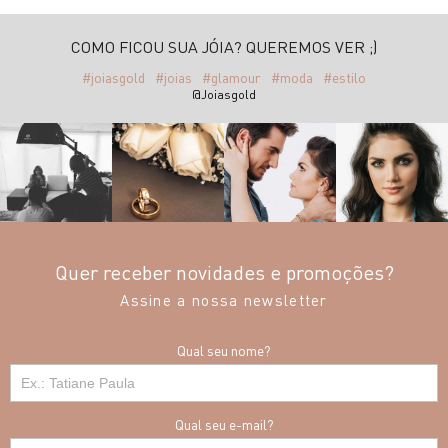
COMO FICOU SUA JÓIA? QUEREMOS VER ;)
#joiasgold
#joias
#glamour
#moda
#estilo
@Joiasgold
Quer receber novidades e promoções?
Assine a nossa newsletter
Qual seu nome?
Qual seu e-mail?